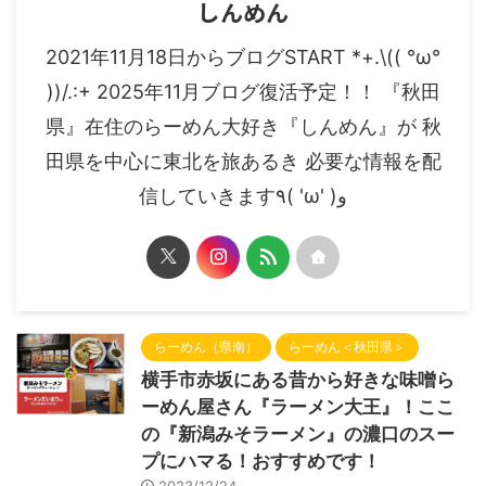
しんめん
2021年11月18日からブログSTART *+.\(( °ω°
))/.:+ 2025年11月ブログ復活予定！！ 『秋田
県』在住のらーめん大好き『しんめん』が 秋
田県を中心に東北を旅あるき 必要な情報を配
信していきます٩( 'ω' )و
らーめん（県南）
らーめん＜秋田県＞
横手市赤坂にある昔から好きな味噌ら
ーめん屋さん『ラーメン大王』！ここ
の『新潟みそラーメン』の濃口のスー
プにハマる！おすすめです！
2023/12/24