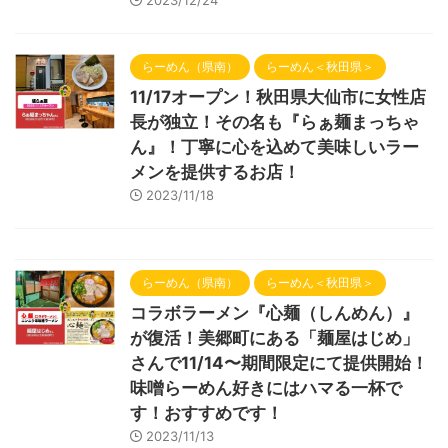
らーめん（県南）
らーめん＜秋田県＞
11/17オープン！秋田県大仙市に女性店
長が独立！その名も『らぁ麺まっちゃ
ん』！丁寧に心を込めて美味しいラー
メンを提供するお店！
2023/11/18
らーめん（県南）
らーめん＜秋田県＞
コラボラーメン『心麺（しんめん）』
が復活！美郷町にある「麺屋はじめ」
さんで11/14〜期間限定にて提供開始！
味噌らーめん好きにはハマる一杯で
す！おすすめです！
2023/11/13