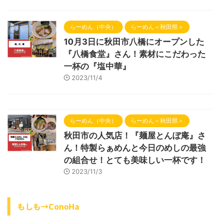
らーめん（中央）
らーめん＜秋田県＞
10月3日に秋田市八橋にオープンした
『八橋食堂』さん！素材にこだわった
一杯の『塩中華』
2023/11/4
らーめん（中央）
らーめん＜秋田県＞
秋田市の人気店！『麺屋とんぼ庵』さ
ん！特製らぁめんと今日のめしの最強
の組合せ！とても美味しい一杯です！
2023/11/3
もしも→ConoHa