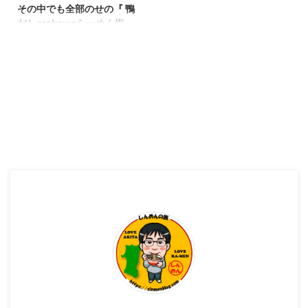
その中でも全部のせの『 鴨
だしarakawaらーめん塩』
が絶品！おすすめです！
こんばんわ！しんめんのブログ📝
のお時間です！ ゴールデンウイ
ークも終盤に入ってきております
ね！ 本日は昨日 『金蛇水神
社』へ参拝するため宮城県岩沼市
へ行ってきました！ 金蛇水神社
について http://kanahebi.cdx.jp
ここへ参拝後、近くのらーめん屋
さんを探してたところ！ Google
Mapにて大好きな鴨だしらーめん
を提供している らーめん屋さん
がありましたのでご訪問へ！ そ
のらーめん屋さんはここ！
『noodle shop arakawa（ヌード
ルショップアラカワ）』さんで
す！ 今回はこ ...