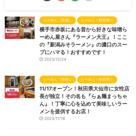
らーめん（県南）
らーめん＜秋田県＞
横手市赤坂にある昔から好きな味噌ら
ーめん屋さん『ラーメン大王』！ここ
の『新潟みそラーメン』の濃口のスー
プにハマる！おすすめです！
2023/12/24
らーめん（県南）
らーめん＜秋田県＞
11/17オープン！秋田県大仙市に女性店
長が独立！その名も『らぁ麺まっちゃ
ん』！丁寧に心を込めて美味しいラー
メンを提供するお店！
2023/11/18