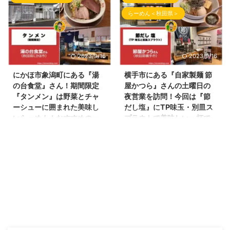
近、ブログにする記事が溜まりま
の投稿となりました！ いつもブ
ダーのお時間もあるのでご注意）
ぎ』さん をご紹介させて頂きま
らーめん＜秋田県＞
くっており、整理中のしんめんで
ログ『しんめんの旅』を見て頂き
となっております。 麺酒菜お ...
す！ お昼の時間帯を遅めにし ...
す！ 今回の投稿は、先週の日曜
ありがとうございます！ 今回の
日（2/26）に訪問した内容となり
投稿は、美郷町にある人気のラー
ます！ 秋田県大仙市にある
メン屋さんで 秋田県に和歌山ら
2023/9/16
2023/9/16
『鴨中華』『限定ラーメン』『麺
ーめんを広めてくれた立役者！
線が素晴らしい』 『素材を活か
仙北郡美郷町の『麺屋はじめ』さ
にかほ市象潟町にある『湯
横手市にある『自家製麺 節
したラーメン』と言えばここ！
んへ訪問！（Instagram： ＠
の台食堂』さん！期間限定
屋かつら』さんの土曜日の
居酒屋今野さんになります！（お
hajime8118.akita こちらで最新
『タンメン』は野菜とチャ
夜営業を訪問！今回は『節
店のInstagramは @yu_ki.konno
のお店の情報を取得できます）
ーシューに囲まれた美味し
だし塩』にTP味玉・別皿ス
さんです） 居酒屋今野さんの外
麺屋はじめさんのお店の外観 ら
いらーめん！おすすめの一
プラウトで美味しい一杯で
観 らーめん屋さんの場所 居酒屋
ーめん屋さんの場所 麺屋はじめ
杯です！
した！
今野さんの場所は、 大仙市大曲
さんの場所は、大仙市と横手市の
こんばんわ！しんめんのブログ📝
こんばんわ！しんめんのブログ📝
田町にあります桂公園やファミリ
間にある美郷町六郷の国道13号
のお時間となりました。 今回
のお時間となりました！ 今回の
ーマート ...
線沿いにあります。 国道13号線
は、由利本荘市・にかほ市と用事
投稿は、最近、こってりな感じの
沿いを ...
があったので、沿岸地域へGO 県
食事多かったので少しは健康に気
南から移動し、大内ICから無料高
をつかい 横手市にあります「健
速道路で象潟ICまでのって向かい
康を考えるラーメン」を提供して
ました！ 象潟ICから約10分くら
もらえる 『自家製麺 節屋かつ
い進むと人気のらーめん屋さんの
ら』さんへ家族でお邪魔してきま
ここ！ 『湯の台食堂』さんへ到
した！（土曜日のみ夜営業してお