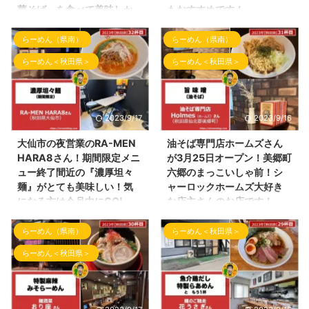
華そば』を食べて美味しか
もおすすめです！
った！
こんばんわ！しんめんのブログ📝
らーめん（県南）
らーめん（県南）
のお時間となりました。 最近、
こんばんわ！しんめんのブログ📝
朝、気温が寒く０℃前後、日中
のお時間となりました。 最近、
らーめん＜秋田県＞
らーめん＜秋田県＞
10度前後と気温差が激しく、 な
ブログの掲載が停滞しており、
かなか陽気な天気となりません
申し訳ございませんが少しずつ少
ね。こんな時には、温かい拉麺で
しずつ掲載をしてまいりますm(_
一杯としたいところです！ 本日
_)m 今回の投稿は、先週、これま
2023/9/17
2023/9/16
は、先週・先々週とお世話になっ
た！初訪問のラーメン店さんをご
た初訪問のお店をご紹介致しま
紹介致します！ オープン時の
大仙市の夜営業のRA-MEN
油そば専門店ホームズさん
す！ 今回ご紹介するラーメン屋
Instagramの投稿（＠
HARA8さん！期間限定メニ
が3月25日オープン！美郷町
さんはここ！ 横手市中央町にあ
noodle.chiyo さん）にて、ちょ
ュー終了間近の『濃厚坦々
六郷のまっこいしゃ前！シ
ります『Noodle Shop7（ヌード
ー有名人の花輪で注目を浴びまし
麺』がとても美味しい！気
ャーロックホームズ大好き
ルショップセブン）』さん に初
た！ 元横綱白鵬さん や 料理
になる方は今月中にGO!
な店主さんのお店です！
訪問しました！ 夜営業のお店
人道場六三郎さん、萬田久子さ
こんばんわ！しんめんのブログの
こんばんわ！しんめんのブログ📝
で！18時から深夜まで営業！ と
ん、アンミカさんからの花輪には
らーめん（県南）
らーめん＜秋田県＞
お時間です！ 先週、いつも行く
のお時間となりました。 最近、
ても楽しい店長の村田さんの接客
びっくりしました！ ラーメン千
友人達と数ヶ月ぶりみんなの予定
春の到来により花粉症やアレルギ
で楽しい雰囲気で食事がで ...
代さんの外観 今回ご紹介するそ
らーめん＜秋田県＞
が合い、 いつもの大仙市の夜営
ー関係で悩まれており、ブログ関
の注目のラーメン ...
業のラーメン屋さんへ訪問してき
係がなかなか進まず ブログ更新
ました！ 夜営業で、大仙市の友
しないの〜という嬉しいお声を頂
人達といつもいくらーめん屋さん
きましたので、少しずつ更新頻度