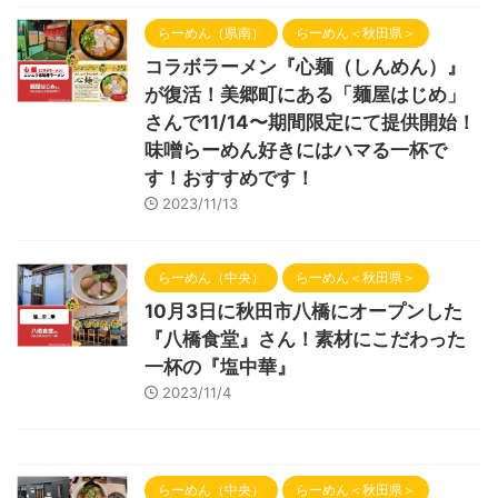
らーめん（県南）
らーめん＜秋田県＞
コラボラーメン『心麺（しんめん）』
が復活！美郷町にある「麺屋はじめ」
さんで11/14〜期間限定にて提供開始！
味噌らーめん好きにはハマる一杯で
す！おすすめです！
2023/11/13
らーめん（中央）
らーめん＜秋田県＞
10月3日に秋田市八橋にオープンした
『八橋食堂』さん！素材にこだわった
一杯の『塩中華』
2023/11/4
らーめん（中央）
らーめん＜秋田県＞