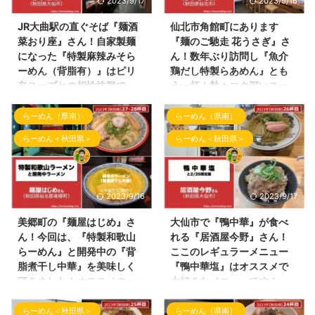
2023/9/17
2023/9/16
は、 『 RA-MEN HARA8（らー
を高めていきます。 今回の投稿
めんはらはち）』さんです！今回
は、 明日3月25日（土）オープ
JR大曲駅の直ぐそば『麺酒
仙北市角館町にあります
もここのご紹介を致します。 RA-
ンする 仙北郡美郷町の 油そ
菜おり座』さん！自家製麺
『麺のご馳走 花うさぎ』さ
MEN HARA8さんの店内 ここのお
ば専門店さんへプレオープン中に
になった『特製麻辣みそら
ん！数年ぶり訪問し『魚介
店は、夜営業の開始時間は、学生
訪問できました。 訪問のきっか
ーめん（背脂有）』はピリ
鶏だし特製らあめん』とも
さん達の送迎待ち・電車待ちなど
けは、美郷町で大人気のラーメン
辛スープとの相性抜群で
う一杯！熱々コク深いスー
で学生さんに大人気です！ らー
店！麺屋はじめさんの店主さんか
す！
プがオススメです！
めん食べて、写真撮って、
らお誘い頂き訪問につながりまし
らーめん（県南）
らーめん（県南）
こんばんわ！投稿停滞中のしんめ
こんばんわ！しんめんのブログ📝
Instagramのストーリーズにて メ
た！ （店主はじめさん！ありが
んのブログのお時間となりまし
のお時間となりました。 春の到
ンシ ...
とうございます！） それでは ...
らーめん＜秋田県＞
らーめん＜秋田県＞
た。 本日からブログ投稿のネタ
来をお知らせするような天気と気
も溜まりに溜まってきております
温になってきましたね！ 来月に
ので、少しずつ投稿を心掛けてい
なりますと桜の開花情報がちらほ
きます！ 本日は、大仙市にあり
ら聞こえてくると思います！ 個
2023/9/16
2023/9/17
ますJR大曲駅近くにあります美
人的には桜といえばやっぱり角館
味しいお料理が頂けるこのお店！
の武家屋敷通りや堤防の桜並木と
美郷町の『麺屋はじめ』さ
大仙市で『鴨中華』が食べ
『麺酒菜 おり座』さんへ伺いま
連想する方も多いと思われます。
ん！今回は、『特製和歌山
れる『居酒屋今野』さん！
したので、ご紹介致します！ 麺
桜を見た後、ここのお店のらあめ
らーめん』と開発中の『背
ここのレギュラーメニュー
酒菜おり座さん 麺酒菜おり座さ
んと思う場所を今回はご紹介致し
脂煮干し中華』を美味しく
『鴨中華塩』はオススメで
んの建物は魅力的な建物で店内の
ます！ 今回のらーめん屋さんの
頂きました！オススメの一
大好きなメニューです！
雰囲気がとても良いです！ ディ
店内小物 今回ご紹介するらあめ
杯になります！
こんばんわ！ しんめんのブログ
ナータイムは、17時から21時半
ん屋さんはここ！ 仙北市角館町
らーめん＜秋田県＞
らーめん（県南）
📝のお時間となりました！ 最
こんばんわ！しんめんのブログ📝
（フードとドリンクのラストオー
にあります『麺のご馳走 花うさ