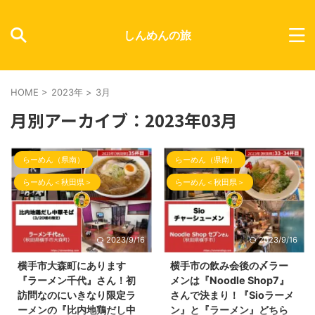
しんめんの旅
HOME
>
2023年
>
3月
月別アーカイブ：2023年03月
らーめん（県南）
らーめん（県南）
らーめん＜秋田県＞
らーめん＜秋田県＞
2023/9/16
2023/9/16
横手市大森町にあります
横手市の飲み会後の〆ラー
『ラーメン千代』さん！初
メンは『Noodle Shop7』
訪問なのにいきなり限定ラ
さんで決まり！『Sioラーメ
ーメンの『比内地鶏だし中
ン』と『ラーメン』どちら