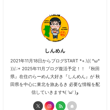
着！今回はここのらーめん屋さん
ります） 自家製麺 節屋かつらさ
をご紹介させて頂きます。 今回
ん ここの節屋かつらさんでは、
は、14時頃にお店に！駐車場に
個人的には栄養価の高いスプラウ
は車が数台駐車しておりました！
トがとても好きです！ 店内の掲
中華そば 湯の台食堂さん らー
示物 らーめん屋さんの場所や駐
めん屋さんの場所 今回の湯の台
車場 自家製麺 節屋かつらさんが
食堂さん の場所ですが、 近く
ある場所は、横手ハッピータウン
に、湯の台温泉 鶴泉 ...
内となっており 近くにME ...
しんめん
2021年11月18日からブログSTART *+.\(( °ω°
))/.:+ 2025年11月ブログ復活予定！！ 『秋田
県』在住のらーめん大好き『しんめん』が 秋
田県を中心に東北を旅あるき 必要な情報を配
信していきます٩( 'ω' )و