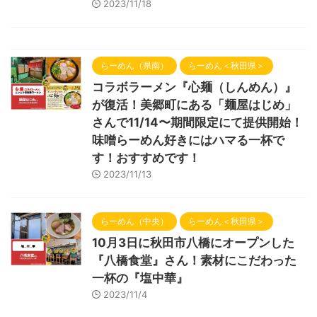
2023/11/18
らーめん（県南）
らーめん＜秋田県＞
コラボラーメン『心麺（しんめん）』
が復活！美郷町にある「麺屋はじめ」
さんで11/14〜期間限定にて提供開始！
味噌らーめん好きにはハマる一杯で
す！おすすめです！
2023/11/13
らーめん（中央）
らーめん＜秋田県＞
10月3日に秋田市八橋にオープンした
『八橋食堂』さん！素材にこだわった
一杯の『塩中華』
2023/11/4