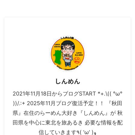
す。 岩手県のらーめんで、発酵
の情報を配信させて頂きます。
食品を使ったキムチ納豆を出すら
岩手県のらーめん数年ぶり（5年
ーめん屋さんといえば・・・ そ
以上ぶり）に岩手県のらーめん屋
う 岩手県盛岡市大通 に総本店
さんへ訪問しましたのでご紹介さ
があり 岩手県に数店舗、青森
せて頂きます。 今回のらーめん
県八戸市、宮城県仙台市と展開し
屋さんは、北上市の端っこ！花巻
ている ここ「柳家」さんで
市寄りの場所にあります昔からや
す！ 今回は、岩手県の中心部
っているらーめん屋さんです！
に 『柳家 総本店』さんにお邪
味噌家がんこ亭さん そのらーめ
魔しました。 ホームページはこ
ん屋さんとはここ！ 岩手県北上
ちら→ ...
市にあります『味噌家 がんこ
亭』 ...
しんめん
2021年11月18日からブログSTART *+.\(( °ω°
))/.:+ 2025年11月ブログ復活予定！！ 『秋田
県』在住のらーめん大好き『しんめん』が 秋
田県を中心に東北を旅あるき 必要な情報を配
信していきます٩( 'ω' )و