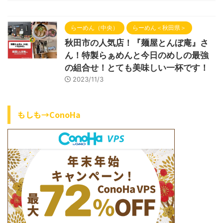
らーめん（中央）
らーめん＜秋田県＞
秋田市の人気店！『麺屋とんぼ庵』さ
ん！特製らぁめんと今日のめしの最強
の組合せ！とても美味しい一杯です！
2023/11/3
もしも→ConoHa