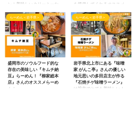
ン！美味しいクリーミーな
を提供してくれるオススメ
『泡味噌鶏白湯』を頂きま
のお店です！
した！
らーめん＜岩手県＞
らーめん＜岩手県＞
こんばんわ！しんめんのラーメン
ブログ📝のお時間です！ 本日の
こんにちわ、しんめんのラーメン
投稿は、5月14日（日）に岩手県
ブログのお時間となりました！
久慈市へ行ってきました！ イン
パソコンの不具合が解消されてや
スタを始めた頃にここのらーめん
っとブログの更新ができるように
屋さんを知り、コロナ終息したら
なりました。 今回訪れたラーメ
2023/9/16
2023/9/16
と約束して早2年！ 2年越しを経
ン屋さんは、岩手県で初！お店側
てやっと訪問できた「らーめん屋
からご招待を頂いたお店となりま
盛岡市のソウルフード的な
岩手県北上市にある『味噌
さん」のご紹介をいたします。
す！ その訪れたラーメン屋さん
存在の美味しい『キムチ納
家 がんこ亭』さんの優しい
自宅から片道約200キロ！目的
をご紹介を致します！ 今回ご紹
豆』らーめん！『柳家総本
地元思いの多田店主が作る
は、『ポケモン公園のイシツブテ
介するラーメン屋さんは、9月12
店』さんのオススメらーめ
『石焼チゲ味噌ラーメン』
公園』へ行くために午前中出発！
日（火）にグランドオープンしま
ん！
は旨辛でとても美味しい！
やっぱりここへ行く目的の途中も
した 『黄金製麺食堂（こがねせ
おすすめです！
こんにちわ！久々に午前中投稿の
らーめん屋さんへ！ 今回ご紹介
いめんしょくどう）』さんです！
しんめんの らーめんブログ📝の
こんばんわ！しんめんのブログ📝
するらーめん屋さんは、 津軽煮
Instagramは、 ＠
お時間です！ 今回のブログは、
のお時間となりました！ 今回の
干中華蕎麦サムライブギーさんと
koganeseimenjo_kitakami
2023年3月に岩手県へ遠征した
投稿ですが、ブログ「しんめんの
いうらーめん屋さんです！ ...
と ＠koganeseimen_shok ...
時のラーメン屋さんのご紹介をさ
旅」については、秋田県の情報が
せて頂きます！ 今回も申し訳ご
メインの記事となっております
ざいませんが時差投稿となりま
が、 今回も特別編として岩手県