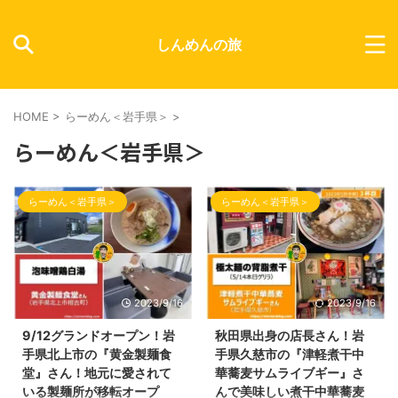
しんめんの旅
HOME
>
らーめん＜岩手県＞
>
らーめん＜岩手県＞
らーめん＜岩手県＞
らーめん＜岩手県＞
2023/9/16
2023/9/16
9/12グランドオープン！岩
秋田県出身の店長さん！岩
手県北上市の『黄金製麺食
手県久慈市の『津軽煮干中
堂』さん！地元に愛されて
華蕎麦サムライブギー』さ
いる製麺所が移転オープ
んで美味しい煮干中華蕎麦