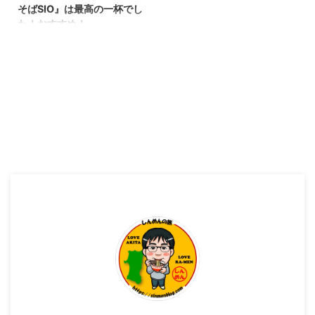
そばSIO』は最高の一杯でし
た！おすすめ！
こんばんわ、しんめんのラーメン
ブログのお時間となりました！
2023年10月になりました！あっ
という間に秋の季節に！ 秋とい
えば「食欲の秋」。 今回は、秋
田県秋田市の初訪問のらーめん屋
さんへ行ってきました！ 前から
とても気になっていた『初代麺屋
とのさき』さんへ （Instagram
は、 ＠ra_men_tonosaki で
す。） 初代麺屋とのさきさん ら
ーめん屋さんの場所 『初代麺屋
とのさき』さんは、 秋田県秋田
市手形という地域にあり住宅街の
中にあるらーめん屋さんです！
駐車場は、道路挟んでお店の斜め
向か ...