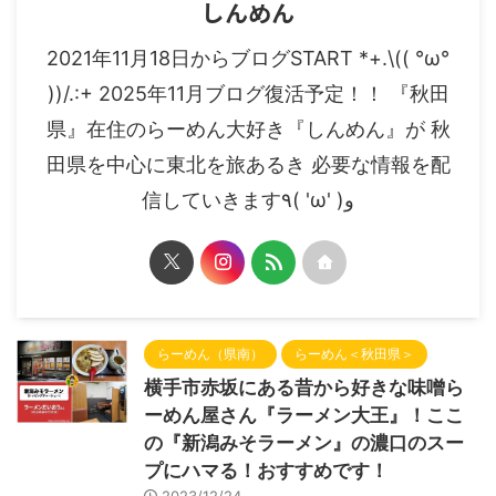
しんめん
2021年11月18日からブログSTART *+.\(( °ω°
))/.:+ 2025年11月ブログ復活予定！！ 『秋田
県』在住のらーめん大好き『しんめん』が 秋
田県を中心に東北を旅あるき 必要な情報を配
信していきます٩( 'ω' )و
らーめん（県南）
らーめん＜秋田県＞
横手市赤坂にある昔から好きな味噌ら
ーめん屋さん『ラーメン大王』！ここ
の『新潟みそラーメン』の濃口のスー
プにハマる！おすすめです！
2023/12/24