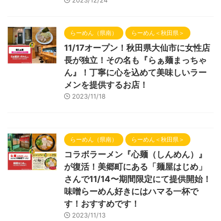
らーめん（県南）
らーめん＜秋田県＞
11/17オープン！秋田県大仙市に女性店
長が独立！その名も『らぁ麺まっちゃ
ん』！丁寧に心を込めて美味しいラー
メンを提供するお店！
2023/11/18
らーめん（県南）
らーめん＜秋田県＞
コラボラーメン『心麺（しんめん）』
が復活！美郷町にある「麺屋はじめ」
さんで11/14〜期間限定にて提供開始！
味噌らーめん好きにはハマる一杯で
す！おすすめです！
2023/11/13