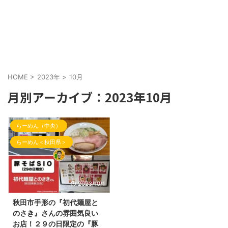
HOME
>
2023年
>
10月
月別アーカイブ：2023年10月
らーめん（中央）
らーめん＜秋田県＞
2023/10/1
秋田市手形の『初代麺屋と
のさき』さんの雰囲気良い
お店！２９の日限定の『豚