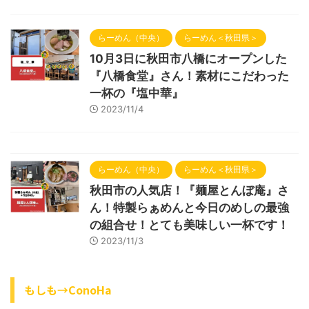
らーめん（中央）
らーめん＜秋田県＞
10月3日に秋田市八橋にオープンした
『八橋食堂』さん！素材にこだわった
一杯の『塩中華』
2023/11/4
らーめん（中央）
らーめん＜秋田県＞
秋田市の人気店！『麺屋とんぼ庵』さ
ん！特製らぁめんと今日のめしの最強
の組合せ！とても美味しい一杯です！
2023/11/3
もしも→ConoHa