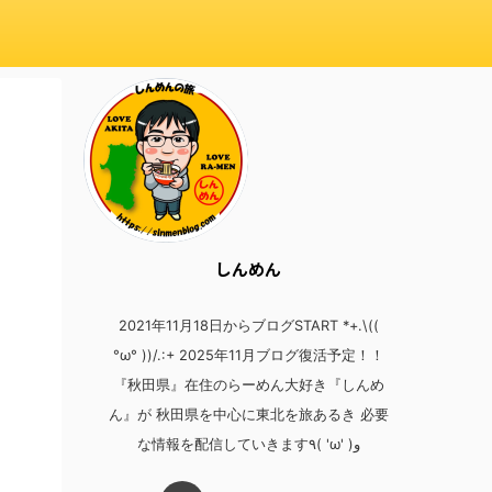
しんめん
2021年11月18日からブログSTART *+.\((
°ω° ))/.:+ 2025年11月ブログ復活予定！！
『秋田県』在住のらーめん大好き『しんめ
ん』が 秋田県を中心に東北を旅あるき 必要
な情報を配信していきます٩( 'ω' )و