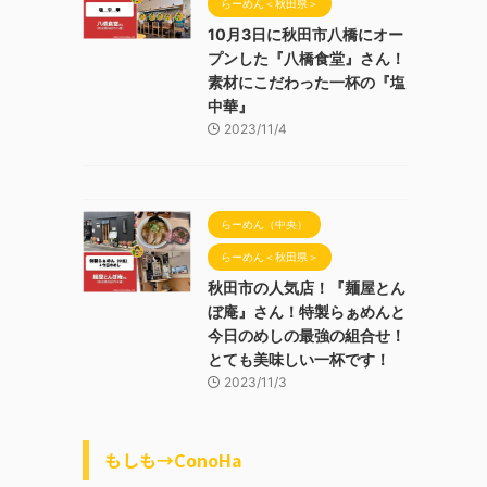
らーめん＜秋田県＞
10月3日に秋田市八橋にオー
プンした『八橋食堂』さん！
素材にこだわった一杯の『塩
中華』
2023/11/4
らーめん（中央）
らーめん＜秋田県＞
秋田市の人気店！『麺屋とん
ぼ庵』さん！特製らぁめんと
今日のめしの最強の組合せ！
とても美味しい一杯です！
2023/11/3
もしも→ConoHa