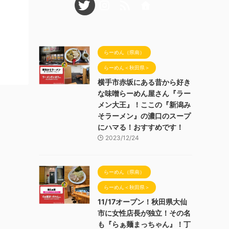
らーめん（県南）
らーめん＜秋田県＞
横手市赤坂にある昔から好き
な味噌らーめん屋さん『ラー
メン大王』！ここの『新潟み
そラーメン』の濃口のスープ
にハマる！おすすめです！
2023/12/24
らーめん（県南）
らーめん＜秋田県＞
11/17オープン！秋田県大仙
市に女性店長が独立！その名
も『らぁ麺まっちゃん』！丁