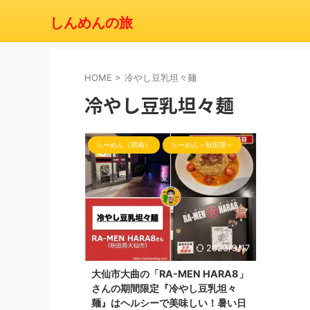
しんめんの旅
HOME
>
冷やし豆乳坦々麺
冷やし豆乳坦々麺
らーめん（県南）
らーめん＜秋田県＞
2023/9/17
大仙市大曲の「RA-MEN HARA8」
さんの期間限定『冷やし豆乳坦々
麺』はヘルシーで美味しい！暑い日