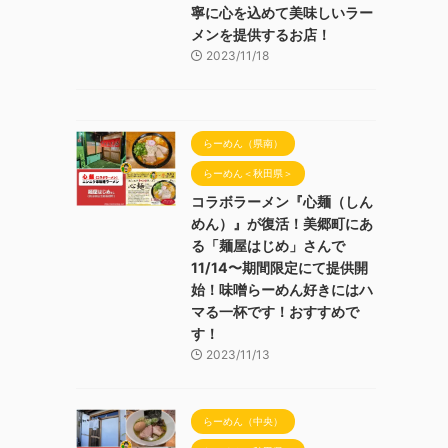
寧に心を込めて美味しいラー
メンを提供するお店！
2023/11/18
らーめん（県南）
らーめん＜秋田県＞
コラボラーメン『心麺（しん
めん）』が復活！美郷町にあ
る「麺屋はじめ」さんで
11/14〜期間限定にて提供開
始！味噌らーめん好きにはハ
マる一杯です！おすすめで
す！
2023/11/13
らーめん（中央）