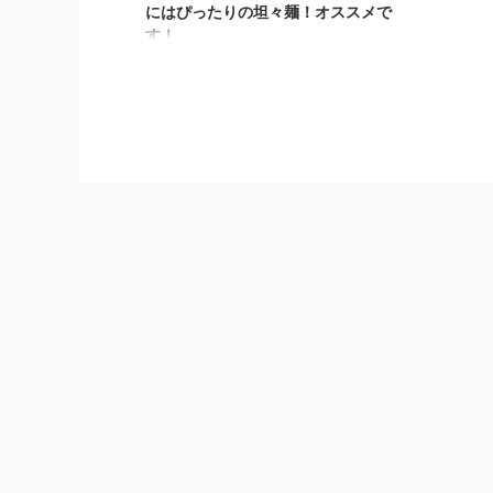
にはぴったりの坦々麺！オススメで
す！
こんばんわ！しんめんのラーメンブログの
お時間となりました！ 本日の投稿は、7月
上旬頃の暑さが続く中で、久々に秋田県大
仙市の いつも行くらーめん屋さん「RA-
MEN HARA8（はらはち）」へ お邪魔して
行きましたので、そちらをご紹介致しま
す。 RA-MEN HARA8さんの外観 今回の目
的は、いつものスペシャル塩狙いで訪問し
ましたが いつの間にか別メニューを頼ん
でたおりました。それでは・・・ご紹介
へ！ らーめん屋さんの場所・駐車場 RA-
MEN HARA8（ラーメンはらはち）さん
は、大仙市大曲の飲み屋街（ ...