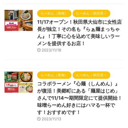
らーめん（県南）
らーめん＜秋田県＞
11/17オープン！秋田県大仙市に女性店
長が独立！その名も『らぁ麺まっちゃ
ん』！丁寧に心を込めて美味しいラー
メンを提供するお店！
2023/11/18
らーめん（県南）
らーめん＜秋田県＞
コラボラーメン『心麺（しんめん）』
が復活！美郷町にある「麺屋はじめ」
さんで11/14〜期間限定にて提供開始！
味噌らーめん好きにはハマる一杯で
す！おすすめです！
2023/11/13