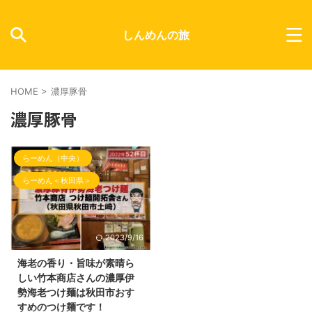
しんめんの旅
HOME
>
濃厚豚骨
濃厚豚骨
らーめん（中央）
らーめん＜秋田県＞
2023/9/16
海老の香り・旨味が素晴ら
しい竹本商店さんの濃厚伊
勢海老つけ麺は秋田市おす
すめのつけ麺です！