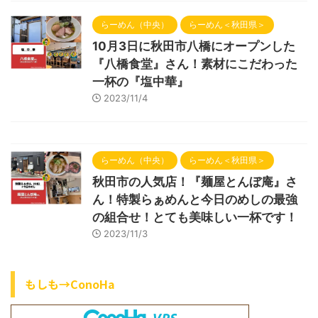
らーめん（中央）
らーめん＜秋田県＞
10月3日に秋田市八橋にオープンした
『八橋食堂』さん！素材にこだわった
一杯の『塩中華』
2023/11/4
らーめん（中央）
らーめん＜秋田県＞
秋田市の人気店！『麺屋とんぼ庵』さ
ん！特製らぁめんと今日のめしの最強
の組合せ！とても美味しい一杯です！
2023/11/3
もしも→ConoHa