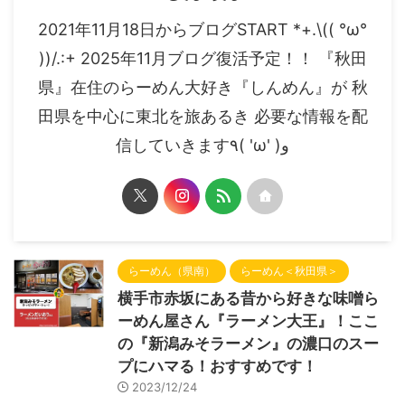
2021年11月18日からブログSTART *+.\(( °ω°
))/.:+ 2025年11月ブログ復活予定！！ 『秋田
県』在住のらーめん大好き『しんめん』が 秋
田県を中心に東北を旅あるき 必要な情報を配
信していきます٩( 'ω' )و
らーめん（県南）
らーめん＜秋田県＞
横手市赤坂にある昔から好きな味噌ら
ーめん屋さん『ラーメン大王』！ここ
の『新潟みそラーメン』の濃口のスー
プにハマる！おすすめです！
2023/12/24