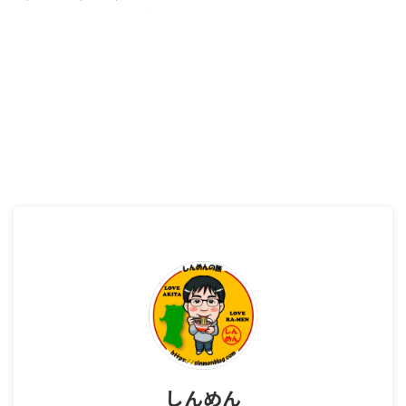
おはようございます！心麺（しん
めん）🍜です 本日伺ったラーメ
ン屋さんはここ！ 秋田市にあり
ます 竹本商店 つけ麺開拓舎さ
んです！ 竹本商店さんの外観 秋
田市で、北海道のラーメンのよう
に濃厚なスープ！そして海老が好
きな人にたまらないお店となると
ここがおすすめです！ らーめん
屋さんの場所・駐車場 竹本商店
さんがある場所は、 ポートタワ
ーセリオン 近くの目印としては
ポートタワーセリオンなどがあり
ます。 国道7号線沿いで、店舗も
目立つ感じなので、すぐ見つかる
と思います！ 駐車場は、お店の
正面と横側にあります。 こ ...
しんめん