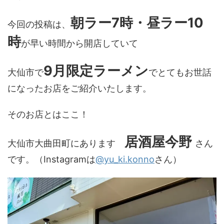
朝ラー7時・昼ラー10
今回の投稿は、
時
が早い時間から開店していて
9月限定ラーメン
大仙市で
でとてもお世話
になったお店をご紹介いたします。
そのお店とはここ！
居酒屋今野
大仙市大曲田町にあります
さん
です。（Instagramは
@yu_ki.konno
さん）