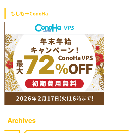
もしも→ConoHa
Archives