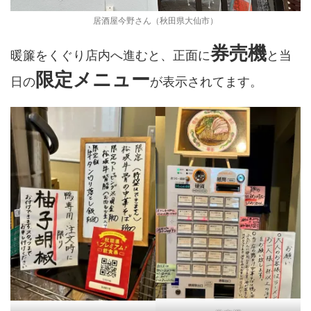
居酒屋今野さん（秋田県大仙市）
券売機
暖簾をくぐり店内へ進むと、正面に
と当
限定メニュー
日の
が表示されてます。