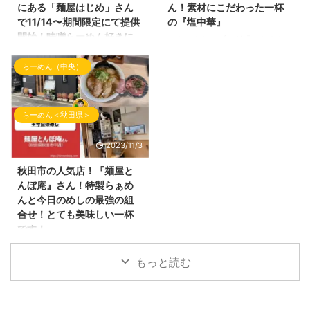
の場所 ラーメンだいおうさんの
号店として営業していた 『ラー
にある「麺屋はじめ」さん
ん！素材にこだわった一杯
場所は、 ヤマダデンキ テック
メン結喜（ゆうき）』さんの店長
で11/14〜期間限定にて提供
の『塩中華』
ランドNew横手店さんの近くに
の松本さんが独立！おめでとうご
開始！味噌らーめん好きに
こんばんわ！ブログ『しんめんの
あります。 下記Googleマップに
ざいます！ 新しいお店は、『ら
はハマる一杯です！おすす
旅』のお時間となりました。 本
てご参照ください。最寄駅はJR
ぁ麺まっちゃん』 とても可愛ら
めです！
らーめん（中央）
日も10月訪問時のらーめん屋さ
横手駅となります。 ラーメン屋
しいネーミングです！
んを投稿していきます。 今回の
雪が降る季節が到来中！かなり冷
さんの駐車場は、お店の正面に車
（Instagramのアカウントは、＠
投稿は、 10月3日にオープンしま
え込んできましたね！ 本日の
を駐車するスペースがあり ...
ramen.maccha ...
した 秋田市八橋にオープンした
『しんめんの旅』でご紹介するら
らーめん＜秋田県＞
お店をご紹介いたします。 ここ
ーめんは、そんな冷え込んだ季節
のらーめん屋さんは、 秋田県に
でも温まるらーめん！ にんに
2023/11/3
かほ市にある『湯の台食堂』さん
く！旨辛！味噌！のキーワードが
の3号店としてオープン。 以前
入るらーめんのご紹介です！ 本
秋田市の人気店！『麺屋と
は、『シロクロ』さんのお店だっ
日のご紹介させて頂くラーメン店
んぼ庵』さん！特製らぁめ
た場所へ オープンしたお店はこ
さんはいつもご贔屓にさせて頂い
んと今日のめしの最強の組
こ！ 秋田県秋田市八橋にありま
ている 秋田県仙北郡美郷町の
合せ！とても美味しい一杯
す「八橋食堂」さんです！ 八橋
「麺屋はじめ」さんです！ 前回
です！
食堂さんの外観 八橋食堂さんの
のブログでもご紹介しましたが
こんばんわ！ブログ『しんめんの
場所 八橋食堂さんは、新国道の
2023年11月1日にて祝1周年のラ
旅』のお時間となりました。 10
もっと読む
マクドナルドの近くにありま ...
ーメン屋さんです！ 麺屋はじめ
月に訪問したらーめん屋さんの投
さん 麺屋はじめさんの場所 麺屋
稿がたまっておりますので 少し
はじめさんの近くには、競輪のサ
ずつ投稿をしていきます！ 今回
テライト六郷さんやイオンスーパ