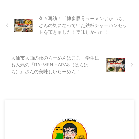
の投稿は、秋田市で人気店のお店
...
を訪問してきたので そこのお店
をご紹介していきます。 ここの
久々再訪！『博多豚骨ラーメンよかいち』
らーめん屋さんは、 インスタグ
さんの気になっていた鉄板チャーハンセッ
ラムのフォロワーさんの投稿を見
トを頂きました！美味しかった！
て とても気になり、それがきっ
かけで訪問してきました。 そこ
のお店とはここ！ 秋田県秋田市
中通にあります「麺屋とんぼ庵」
大仙市大曲の夜のらーめんはここ！学生に
さんです！ 麺屋とんぼ庵さんの
も人気の『RA-MEN HARA8（はらは
外観 麺屋とんぼ庵さんの場所 麺
屋とんぼ庵さんは、明田地下 ...
ち）』さんの美味しいらーめん！