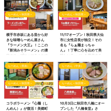
らーめん＜秋田県＞
らーめん＜秋田県＞
2023/12/24
2023/11/18
横手市赤坂にある昔から好
11/17オープン！秋田県大仙
きな味噌らーめん屋さん
市に女性店長が独立！その
『ラーメン大王』！ここの
名も『らぁ麺まっちゃ
『新潟みそラーメン』の濃
ん』！丁寧に心を込めて美
口のスープにハマる！おす
味しいラーメンを提供する
すめです！
お店！
らーめん（県南）
らーめん（中央）
こんばんわ！ 久しぶりのブログ
こんにちわ！しんめんのブログの
『しんめんの旅』の投稿となりま
お時間となりました！ 本日の投
した。 今回は横手市赤坂にござ
稿は、2023年11月17日（金曜
いますラーメン屋さんへご訪問さ
日）にオープンしました大仙市の
らーめん＜秋田県＞
らーめん＜秋田県＞
せて頂きました！ 数年前、横手
ラーメン店さんの 試食会にご招
市の仕事帰りではよくお世話にな
待して頂きましたので、お店の内
2023/11/13
2023/11/4
っていたお店！ 「ラーメンだい
容・ラーメン情報を投稿していき
おう」さんです！ ラーメンだい
ます！ らぁ麺まっちゃんの外観
コラボラーメン『心麺（し
10月3日に秋田市八橋にオー
おうさんの外観 らーめん屋さん
以前は、『居酒屋今野』さんの2
んめん）』が復活！美郷町
プンした『八橋食堂』さ