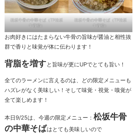
松坂牛骨の中華そば（TP松坂
松坂牛骨の中華そば（TP松坂
牛背脂）
牛背脂）
お肉好きにはたまらない牛骨の旨味が醤油と相性抜
群で香りと味覚が体に伝わります！
背脂を増す
と旨味が更にUPでとても旨い！
全てのラーメンに言えるのは、どの限定メニューも
ハズレがなく美味しい！そして味覚・視覚・嗅覚が
全て楽しめます！
松坂牛骨
本日9/25は、今週の限定メニュー：
の中華そば
はとても美味しいので