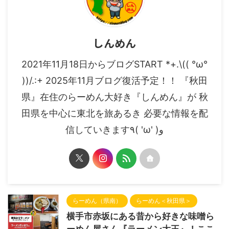
しんめん
2021年11月18日からブログSTART *+.\(( °ω°
))/.:+ 2025年11月ブログ復活予定！！ 『秋田
県』在住のらーめん大好き『しんめん』が 秋
田県を中心に東北を旅あるき 必要な情報を配
信していきます٩( 'ω' )و
らーめん（県南）
らーめん＜秋田県＞
横手市赤坂にある昔から好きな味噌ら
ーめん屋さん『ラーメン大王』！ここ