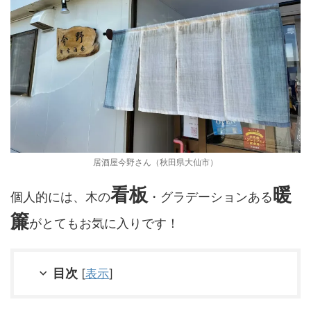
居酒屋今野さん（秋田県大仙市）
看板
暖
個人的には、木の
・グラデーションある
簾
がとてもお気に入りです！
目次
[
表示
]