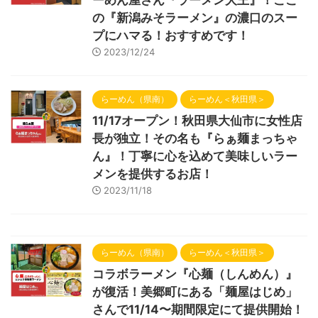
の『新潟みそラーメン』の濃口のスー
プにハマる！おすすめです！
2023/12/24
らーめん（県南）
らーめん＜秋田県＞
11/17オープン！秋田県大仙市に女性店
長が独立！その名も『らぁ麺まっちゃ
ん』！丁寧に心を込めて美味しいラー
メンを提供するお店！
2023/11/18
らーめん（県南）
らーめん＜秋田県＞
コラボラーメン『心麺（しんめん）』
が復活！美郷町にある「麺屋はじめ」
さんで11/14〜期間限定にて提供開始！