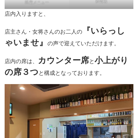
券売機
限定メニュー
店内入りますと、
『いらっし
店主さん・女将さんのお二人の
ゃいませ』
の声で迎えていただけます。
カウンター席
小上がり
店内の席は、
と
の席３つ
と構成となっております。