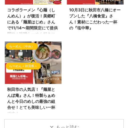
っていたお店！ 「ラーメンだい
容・ラーメン情報を投稿していき
おう」さんです！ ラーメンだい
ます！ らぁ麺まっちゃんの外観
コラボラーメン『心麺（し
10月3日に秋田市八橋にオー
おうさんの外観 らーめん屋さん
以前は、『居酒屋今野』さんの2
んめん）』が復活！美郷町
プンした『八橋食堂』さ
の場所 ラーメンだいおうさんの
号店として営業していた 『ラー
にある「麺屋はじめ」さん
ん！素材にこだわった一杯
場所は、 ヤマダデンキ テック
メン結喜（ゆうき）』さんの店長
で11/14〜期間限定にて提供
の『塩中華』
ランドNew横手店さんの近くに
の松本さんが独立！おめでとうご
開始！味噌らーめん好きに
こんばんわ！ブログ『しんめんの
あります。 下記Googleマップに
ざいます！ 新しいお店は、『ら
はハマる一杯です！おすす
旅』のお時間となりました。 本
てご参照ください。最寄駅はJR
ぁ麺まっちゃん』 とても可愛ら
めです！
らーめん（中央）
日も10月訪問時のらーめん屋さ
横手駅となります。 ラーメン屋
しいネーミングです！
んを投稿していきます。 今回の
雪が降る季節が到来中！かなり冷
さんの駐車場は、お店の正面に車
（Instagramのアカウントは、＠
投稿は、 10月3日にオープンしま
え込んできましたね！ 本日の
を駐車するスペースがあり ...
ramen.maccha ...
した 秋田市八橋にオープンした
『しんめんの旅』でご紹介するら
らーめん＜秋田県＞
お店をご紹介いたします。 ここ
ーめんは、そんな冷え込んだ季節
のらーめん屋さんは、 秋田県に
でも温まるらーめん！ にんに
2023/11/3
かほ市にある『湯の台食堂』さん
く！旨辛！味噌！のキーワードが
の3号店としてオープン。 以前
入るらーめんのご紹介です！ 本
秋田市の人気店！『麺屋と
は、『シロクロ』さんのお店だっ
日のご紹介させて頂くラーメン店
んぼ庵』さん！特製らぁめ
た場所へ オープンしたお店はこ
さんはいつもご贔屓にさせて頂い
んと今日のめしの最強の組
こ！ 秋田県秋田市八橋にありま
ている 秋田県仙北郡美郷町の
合せ！とても美味しい一杯
す「八橋食堂」さんです！ 八橋
「麺屋はじめ」さんです！ 前回
です！
食堂さんの外観 八橋食堂さんの
のブログでもご紹介しましたが
こんばんわ！ブログ『しんめんの
場所 八橋食堂さんは、新国道の
2023年11月1日にて祝1周年のラ
旅』のお時間となりました。 10
もっと読む
マクドナルドの近くにありま ...
ーメン屋さんです！ 麺屋はじめ