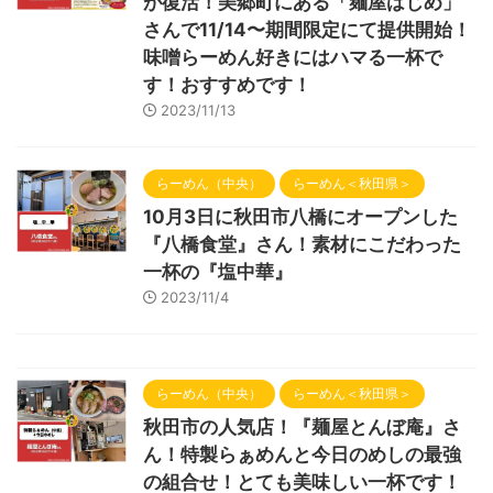
が復活！美郷町にある「麺屋はじめ」
さんで11/14〜期間限定にて提供開始！
味噌らーめん好きにはハマる一杯で
す！おすすめです！
2023/11/13
らーめん（中央）
らーめん＜秋田県＞
10月3日に秋田市八橋にオープンした
『八橋食堂』さん！素材にこだわった
一杯の『塩中華』
2023/11/4
らーめん（中央）
らーめん＜秋田県＞
秋田市の人気店！『麺屋とんぼ庵』さ
ん！特製らぁめんと今日のめしの最強
の組合せ！とても美味しい一杯です！