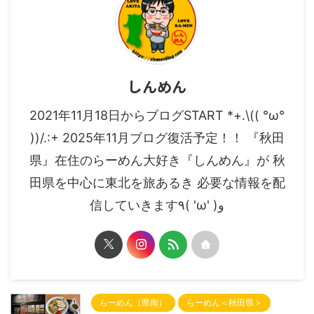
しんめん
2021年11月18日からブログSTART *+.\(( °ω°
))/.:+ 2025年11月ブログ復活予定！！ 『秋田
県』在住のらーめん大好き『しんめん』が 秋
田県を中心に東北を旅あるき 必要な情報を配
信していきます٩( 'ω' )و
らーめん（県南）
らーめん＜秋田県＞