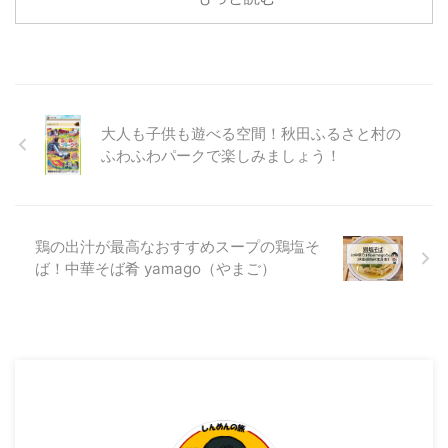
月に訪問したらーめん屋さんの投
さん 麺屋はじめさんの場所 麺屋
稿がたまっておりますので 少し
はじめさんの近くには、競輪のサ
ずつ投稿をしていきます！ 今回
テライト六郷さんやイオンスーパ
の投稿は、秋田市で人気店のお店
...
を訪問してきたので そこのお店
をご紹介していきます。 ここの
大人も子供も遊べる空間！秋田ふるさと村の
らーめん屋さんは、 インスタグ
ふわふわパークで楽しみましょう！
ラムのフォロワーさんの投稿を見
て とても気になり、それがきっ
かけで訪問してきました。 そこ
のお店とはここ！ 秋田県秋田市
中通にあります「麺屋とんぼ庵」
鶏の出汁が最高なおすすめスープの鶏塩そ
さんです！ 麺屋とんぼ庵さんの
ば！中華そば肴 yamago（やまご）
外観 麺屋とんぼ庵さんの場所 麺
屋とんぼ庵さんは、明田地下 ...