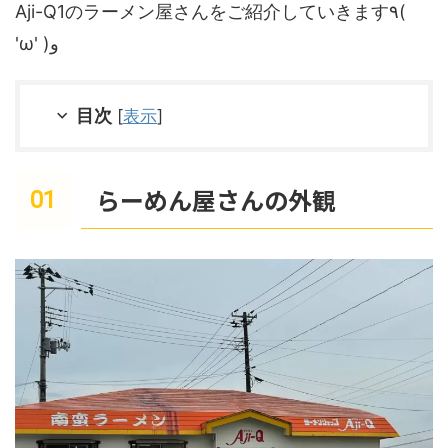
Aji-Q1のラーメン屋さんをご紹介していきます٩(
'ω' )و
目次
[
表示
]
らーめん屋さんの外観