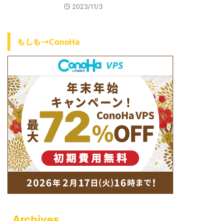
2023/11/3
もしも→ConoHa
Archives