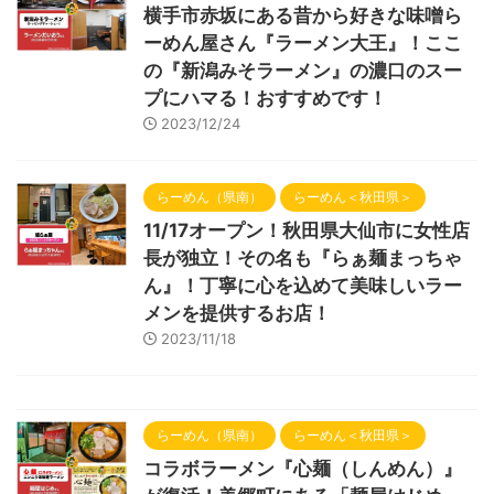
横手市赤坂にある昔から好きな味噌ら
ーめん屋さん『ラーメン大王』！ここ
の『新潟みそラーメン』の濃口のスー
プにハマる！おすすめです！
2023/12/24
らーめん（県南）
らーめん＜秋田県＞
11/17オープン！秋田県大仙市に女性店
長が独立！その名も『らぁ麺まっちゃ
ん』！丁寧に心を込めて美味しいラー
メンを提供するお店！
2023/11/18
らーめん（県南）
らーめん＜秋田県＞
コラボラーメン『心麺（しんめん）』