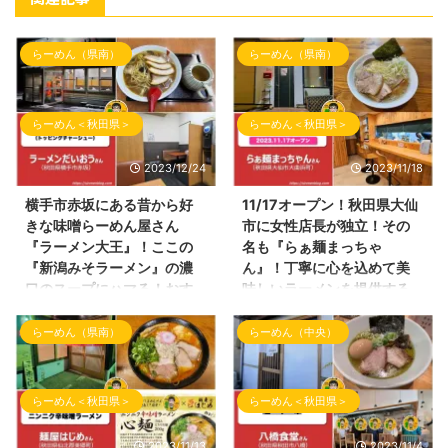
らーめん（県南）
らーめん（県南）
らーめん＜秋田県＞
らーめん＜秋田県＞
2023/12/24
2023/11/18
横手市赤坂にある昔から好
11/17オープン！秋田県大仙
きな味噌らーめん屋さん
市に女性店長が独立！その
『ラーメン大王』！ここの
名も『らぁ麺まっちゃ
『新潟みそラーメン』の濃
ん』！丁寧に心を込めて美
口のスープにハマる！おす
味しいラーメンを提供する
すめです！
お店！
らーめん（県南）
らーめん（中央）
こんばんわ！ 久しぶりのブログ
こんにちわ！しんめんのブログの
『しんめんの旅』の投稿となりま
お時間となりました！ 本日の投
した。 今回は横手市赤坂にござ
稿は、2023年11月17日（金曜
いますラーメン屋さんへご訪問さ
日）にオープンしました大仙市の
らーめん＜秋田県＞
らーめん＜秋田県＞
せて頂きました！ 数年前、横手
ラーメン店さんの 試食会にご招
市の仕事帰りではよくお世話にな
待して頂きましたので、お店の内
2023/11/13
2023/11/4