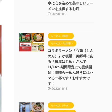
寧に心を込めて美味しいラー
メンを提供するお店！
2023/11/18
らーめん（県南）
らーめん＜秋田県＞
コラボラーメン『心麺（しん
めん）』が復活！美郷町にあ
る「麺屋はじめ」さんで
11/14〜期間限定にて提供開
始！味噌らーめん好きにはハ
マる一杯です！おすすめで
す！
2023/11/13
らーめん（中央）