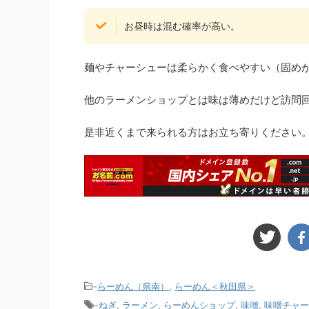
お昼時は混む確率が高い。
麺やチャーシューは柔らかく食べやすい（固め
他のラーメンショップとは味は薄めだけど訪問
是非近くまで来られる方はお立ち寄りください
-
らーめん（県南）
,
らーめん＜秋田県＞
-
ねぎ
,
ラーメン
,
らーめんショップ
,
味噌
,
味噌チャー