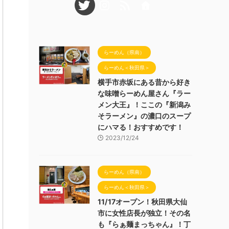
らーめん（県南）
らーめん＜秋田県＞
横手市赤坂にある昔から好き
な味噌らーめん屋さん『ラー
メン大王』！ここの『新潟み
そラーメン』の濃口のスープ
にハマる！おすすめです！
2023/12/24
らーめん（県南）
らーめん＜秋田県＞
11/17オープン！秋田県大仙
市に女性店長が独立！その名
も『らぁ麺まっちゃん』！丁