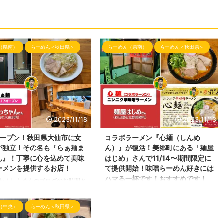
（県南）
らーめん＜秋田県＞
らーめん（県南）
らーめん＜秋田県＞
2023/11/18
2023/11/13
7オープン！秋田県大仙市に女
コラボラーメン『心麺（しんめ
が独立！その名も『らぁ麺ま
ん）』が復活！美郷町にある「麺屋
ん』！丁寧に心を込めて美味
はじめ」さんで11/14〜期間限定に
ーメンを提供するお店！
て提供開始！味噌らーめん好きには
ハマる一杯です！おすすめです！
わ！しんめんのブログのお時間と
！ 本日の投稿は、2023年11月
雪が降る季節が到来中！かなり冷え込んで
金曜日）にオープンしました大仙市
きましたね！ 本日の『しんめんの旅』で
（中央）
らーめん＜秋田県＞
ン店さんの 試食会にご招待して
ご紹介するらーめんは、そんな冷え込んだ