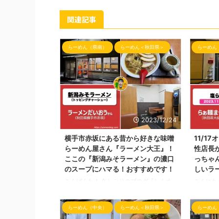
関連記事
らーめん（県南）
らーめん＜秋田県＞
らーめん
2023/12/24
横手市赤坂にある昔から好きな味噌
11/1
らーめん屋さん『ラーメン大王』！
性店長
ここの『新潟みそラーメン』の濃口
っちゃ
のスープにハマる！おすすめです！
しいラ
こんばんわ！ 久しぶりのブログ『しんめ
こんにち
んの旅』の投稿となりました。 今回は横
なりました
手市赤坂にございますラーメン屋さんへご
17日（
らーめん（中央）
らーめん＜秋田県＞
らーめん
訪問させて頂きました！ 数年前、横手市
のラーメ