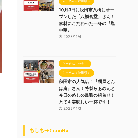
らーめん＜秋田県＞
10月3日に秋田市八橋にオー
プンした『八橋食堂』さん！
素材にこだわった一杯の『塩
中華』
2023/11/4
らーめん（中央）
らーめん＜秋田県＞
秋田市の人気店！『麺屋とん
ぼ庵』さん！特製らぁめんと
今日のめしの最強の組合せ！
とても美味しい一杯です！
2023/11/3
もしも→ConoHa