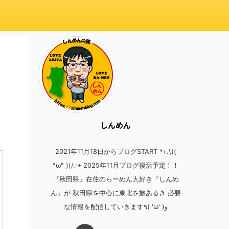
しんめん
2021年11月18日からブログSTART *+.\((
°ω° ))/.:+ 2025年11月ブログ復活予定！！
『秋田県』在住のらーめん大好き『しんめ
ん』が 秋田県を中心に東北を旅あるき 必要
な情報を配信していきます٩( 'ω' )و