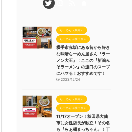
らーめん（県南）
らーめん＜秋田県＞
横手市赤坂にある昔から好き
な味噌らーめん屋さん『ラー
メン大王』！ここの『新潟み
そラーメン』の濃口のスープ
にハマる！おすすめです！
2023/12/24
らーめん（県南）
らーめん＜秋田県＞
11/17オープン！秋田県大仙
市に女性店長が独立！その名
も『らぁ麺まっちゃん』！丁