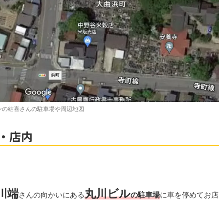
ンの結喜さんの駐車場や周辺地図
・店内
川端
丸川ビル
さんの向かいにある
の駐車場
に車を停めてお店