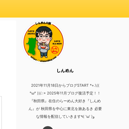
しんめん
2021年11月18日からブログSTART *+.\((
°ω° ))/.:+ 2025年11月ブログ復活予定！！
『秋田県』在住のらーめん大好き『しんめ
ん』が 秋田県を中心に東北を旅あるき 必要
な情報を配信していきます٩( 'ω' )و