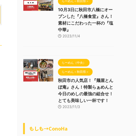
らーめん＜秋田県＞
10月3日に秋田市八橋にオー
プンした『八橋食堂』さん！
素材にこだわった一杯の『塩
中華』
2023/11/4
らーめん（中央）
らーめん＜秋田県＞
秋田市の人気店！『麺屋とん
ぼ庵』さん！特製らぁめんと
今日のめしの最強の組合せ！
とても美味しい一杯です！
2023/11/3
もしも→ConoHa