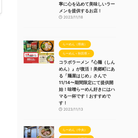
寧に心を込めて美味しいラー
メンを提供するお店！
2023/11/18
らーめん（県南）
らーめん＜秋田県＞
コラボラーメン『心麺（しん
めん）』が復活！美郷町にあ
る「麺屋はじめ」さんで
11/14〜期間限定にて提供開
め
始！味噌らーめん好きにはハ
マる一杯です！おすすめで
す！
ラ
2023/11/13
らーめん（中央）