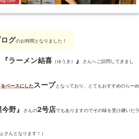
ブログ
のお時間となりました！
『ラーメン結喜
』
す
（ゆうき）
さんへご訪問してきまし
ン
スープ
をベースにした
となっており、とてもおすすめのらー
屋今野』
2号店
さんの
でもありますのでその味を受け継いだ
ta
さんとなります！）