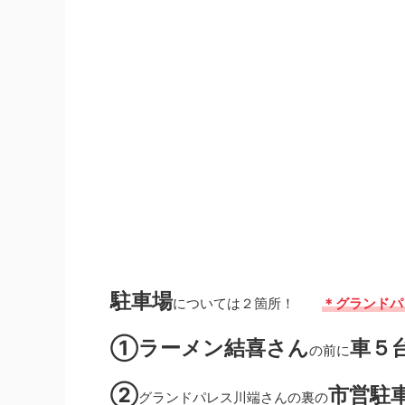
駐車場
については２箇所！
＊グランドパ
①ラーメン結喜さん
車５
の前に
②
市営駐
グランドパレス川端さんの裏の