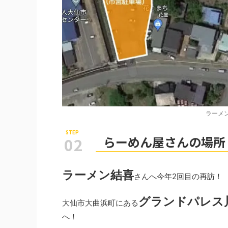
ラーメ
らーめん屋さんの場所
ラーメン結喜
さんへ今年2回目の再訪！
グランドパレス
大仙市大曲浜町にある
へ！