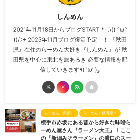
しんめん
2021年11月18日からブログSTART *+.\(( °ω°
))/.:+ 2025年11月ブログ復活予定！！ 『秋田
県』在住のらーめん大好き『しんめん』が 秋
田県を中心に東北を旅あるき 必要な情報を配
信していきます٩( 'ω' )و
らーめん（県南）
らーめん＜秋田県＞
横手市赤坂にある昔から好きな味噌ら
ーめん屋さん『ラーメン大王』！ここ
の『新潟みそラーメン』の濃口のスー