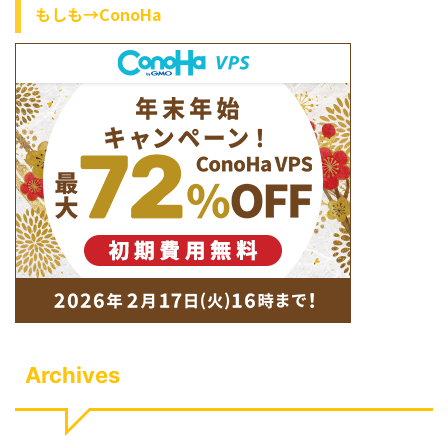
もしも→ConoHa
Archives