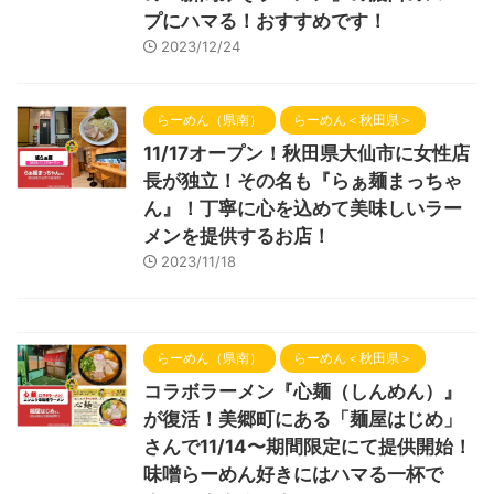
プにハマる！おすすめです！
2023/12/24
らーめん（県南）
らーめん＜秋田県＞
11/17オープン！秋田県大仙市に女性店
長が独立！その名も『らぁ麺まっちゃ
ん』！丁寧に心を込めて美味しいラー
メンを提供するお店！
2023/11/18
らーめん（県南）
らーめん＜秋田県＞
コラボラーメン『心麺（しんめん）』
が復活！美郷町にある「麺屋はじめ」
さんで11/14〜期間限定にて提供開始！
味噌らーめん好きにはハマる一杯で