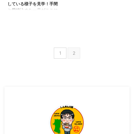
している様子を見学！手間
と愛情込めた一品がここに
あります！
こんばんわ！しんめんのブログの
お時間です！ 今回の記事は、
2023年1月に、 『ホワイトアス
パラガス』で有名な横手市大雄に
あります 農事組合法人さんのと
1
2
ころに伺ってきましたので、ご紹
介させて頂きます！ 久しぶりの
野菜の栽培の様子を見学できるの
で、とてもウキウキな気分で訪問
してきました！ 農事組合法人さ
んのご紹介 今回訪問させて頂い
た農事組合法人さんは、 農業組
合法人 太結稲（たいゆいな）さ
んです！ （ Instagram：
＠taiyuina2022 さん ） 「太結
稲」という農業法人は「大雄いい
な」が ...