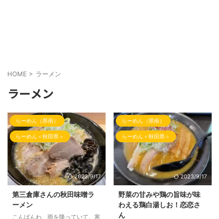
HOME
>
ラーメン
ラーメン
らーめん（県南）
らーめん（県南）
らーめん＜秋田県＞
らーめん＜秋田県＞
2023/9/17
2023/9/17
第三倉庫さんの秋田味噌ラ
野菜の甘みや鶏の旨味が味
ーメン
わえる鶏白湯しお！恋恋さ
ん
こんばんわ、雨を降っていて、寒