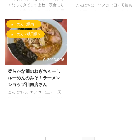
くなってきてますよね！夜食にら
こんにちは、11／21（日）天気も
ーめんを食べたくなっている心麺
晴れ間があり らーめん日和な心
（しんめん）です！ 秋田県大仙
麺（しんめん）です！ 秋田県大
市にある 大衆食堂 第三倉庫さ
仙市にある 恋恋（れんれん）さ
らーめん（県南）
んのご紹介！！ 店舗： 大衆
んのご紹介！！ 店舗： 恋恋
らーめん＜秋田県＞
食堂 第三倉庫 一撃製麺所 住
（れんれん） 住所： 秋田県大
所： 秋田県大仙市払田字下払
仙市上鶯野字新屋敷6-1 お食事：
田127−１ お食事： 秋田味噌ラ
鶏白湯しお ※トッピング：大盛
ーメン ここの秋田味噌は本当に
と辛みそ 券売機で購入し注文す
2023/9/16
おすすめです！野菜も美味しく、
るタイプ。鶏白湯のしおは２回目
濃厚なスープですが、味噌の味が
で、とろみがかかっていて、鶏の
柔らかな麺のねぎちゃーし
深みがあって素晴らしい出来で
旨味や野菜の甘みでコクが増して
ゅーめんのみそ！ラーメン
す！朝らー時間（７：００から１
いる感じ。今回間違って替え玉で
ショップ仙南店さん
０：００）があまり混まずに食べ
はなく大盛にしてしまったが、お
こんにちわ、11／20（土） 天
れる感じがしました。是非、食べ
店の人が対応してくれた。味変を
気も晴れ晴れ、気持ちも晴れ晴れ
てみてください。
楽しむためにInstagramで見たあ
の心麺（しんめん）です！ 秋田
れを注文！ それ ...
県仙北郡美郷町にあります。ラー
メンショップ仙南店のらーめん屋
さんをご紹介！！ 店舗： ラ
ーメンショップ仙南店 住
所： 秋田県仙北郡美郷町金沢