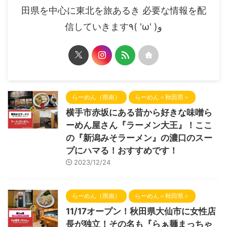
田県を中心に東北を旅あるき 必要な情報を配
信していきます٩( 'ω' )و
らーめん（県南）
らーめん＜秋田県＞
横手市赤坂にある昔から好きな味噌ら
ーめん屋さん『ラーメン大王』！ここ
の『新潟みそラーメン』の濃口のスー
プにハマる！おすすめです！
2023/12/24
らーめん（県南）
らーめん＜秋田県＞
11/17オープン！秋田県大仙市に女性店
長が独立！その名も『らぁ麺まっちゃ