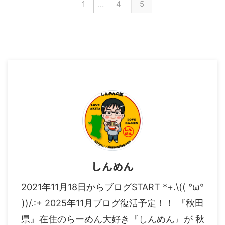
1
…
4
5
字米ノ口338 ※道の駅 美郷の近
く お食事： ねぎちゃーしゅー
めんのみそ お店の店主一人で対
応しており、注文をこちらから話
すと店主は頭で記憶し注文を受け
ている様子。 お昼時は混む確率
が高い。 麺やチャーシューは柔
らかく食べやすい（固めが好きな
方は固めでとお話した方が良さそ
...
しんめん
2021年11月18日からブログSTART *+.\(( °ω°
))/.:+ 2025年11月ブログ復活予定！！ 『秋田
県』在住のらーめん大好き『しんめん』が 秋