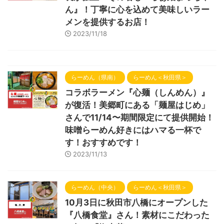
ん』！丁寧に心を込めて美味しいラー
メンを提供するお店！
2023/11/18
らーめん（県南）
らーめん＜秋田県＞
コラボラーメン『心麺（しんめん）』
が復活！美郷町にある「麺屋はじめ」
さんで11/14〜期間限定にて提供開始！
味噌らーめん好きにはハマる一杯で
す！おすすめです！
2023/11/13
らーめん（中央）
らーめん＜秋田県＞
10月3日に秋田市八橋にオープンした
『八橋食堂』さん！素材にこだわった