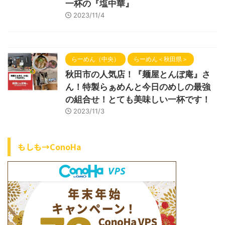
一杯の『塩中華』
2023/11/4
らーめん（中央）
らーめん＜秋田県＞
秋田市の人気店！『麺屋とんぼ庵』さ
ん！特製らぁめんと今日のめしの最強
の組合せ！とても美味しい一杯です！
2023/11/3
もしも→ConoHa