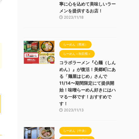
寧に心を込めて美味しいラー
メンを提供するお店！
2023/11/18
らーめん（県南）
らーめん＜秋田県＞
コラボラーメン『心麺（しん
めん）』が復活！美郷町にあ
る「麺屋はじめ」さんで
11/14〜期間限定にて提供開
始！味噌らーめん好きにはハ
マる一杯です！おすすめで
す！
2023/11/13
らーめん（中央）