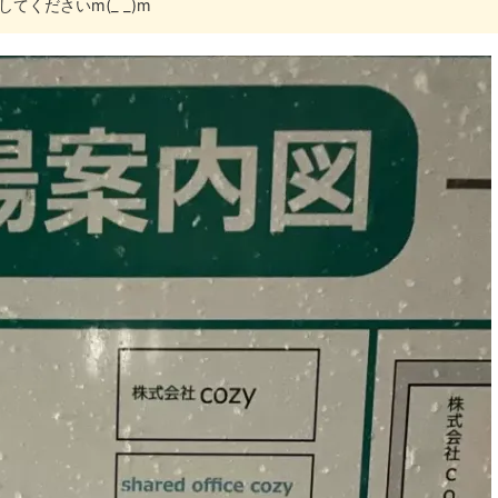
くださいm(_ _)m