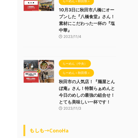
らーめん＜秋田県＞
10月3日に秋田市八橋にオー
プンした『八橋食堂』さん！
素材にこだわった一杯の『塩
中華』
2023/11/4
らーめん（中央）
らーめん＜秋田県＞
秋田市の人気店！『麺屋とん
ぼ庵』さん！特製らぁめんと
今日のめしの最強の組合せ！
とても美味しい一杯です！
2023/11/3
もしも→ConoHa