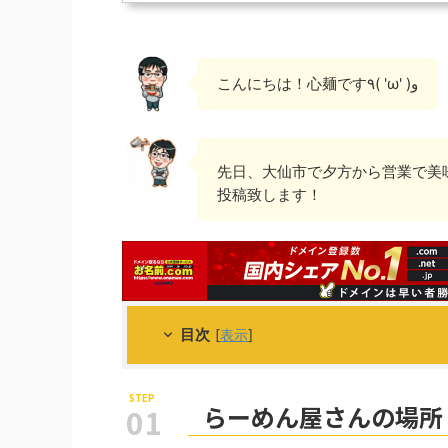
こんにちは！心麺です٩( 'ω' )و
先日、大仙市で夕方から営業で美
投稿致します！
目次
[
表示
]
らーめん屋さんの場所