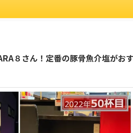
ARA８さん！定番の豚骨魚介塩がお