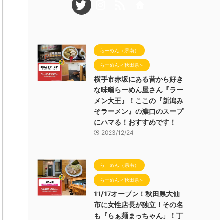
らーめん（県南）
らーめん＜秋田県＞
横手市赤坂にある昔から好き
な味噌らーめん屋さん『ラー
メン大王』！ここの『新潟み
そラーメン』の濃口のスープ
にハマる！おすすめです！
2023/12/24
らーめん（県南）
らーめん＜秋田県＞
11/17オープン！秋田県大仙
市に女性店長が独立！その名
も『らぁ麺まっちゃん』！丁