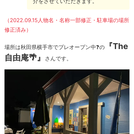
介をさせていただきます。
（2022.09.15人物名・名称一部修正・駐車場の場所
修正済み）
『The
場所は秋田県横手市でプレオープン中❓の
自由庵🌴』
さんです。