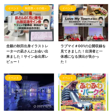
イベント
秋田県＜その他＞
イベント
2023/9/16
2022/4/1
念願の秋田出身イラストレ
ラブマイ＃001の公開収録を
ーターの凪さんにお会い出
見てきました！出演者と一
来ました！サイン会出席レ
体感になる演出が良かっ
ビュー！
た！
本日4月30日、自分が会いたかっ
こんばんわ！心麺（しんめん）の
たイラストレーターさんが 秋田
ブログの時間となりました。 今
イベント
イベント
市に来るという情報をもらい今回
回は、昨日のLOVE MY TOWNの
そのイベントが行われる場所へ伺
公開収録を観るために 秋田市の
って来ました！ その会いたかっ
飲食店BILLION HOUSE（ビリオ
たイラストレーターさんのイラス
ン・ハウス）さんに伺ってきまし
トがとても好きで 前から女性の
た。 エンターテイメントを届
描き方、陰影の具合、表情、独創
け、笑顔を増やしたい！ という
2021/12/15
2022/1/23
的な絵が気になっておりました。
ことで始まった LOVE MY TOWN