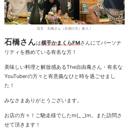
店主 石橋さん（右側の方）参入！
石橋さん
は
横手かまくらFM
さんにてパーソナ
リティを務めている有名な方！
美味しい料理と解放感あるThe自由庵さん・有名な
YouTuberの方々と有意義なひと時を過ごせまし
た！
みなさまありがとうございます。
お店の方々！ご馳走様でしたm(_ _)m。また訪問さ
せて頂きます！