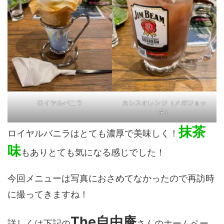
ロイヤルバニラ
カシスオレンジ（メガジョッ
キ）
抹茶
ロイヤルバニラはとても濃厚で美味しく！
味
もありとても気になる感じでした！
今回メニューは写真におさめてなかったので再訪時
に撮ってきますね！
The自由庵
詳しくは下記の
さんのホームペー