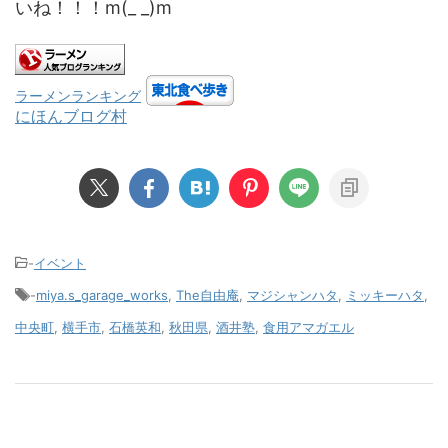
いね！！！m(_ _)m
ラーメンランキング
にほんブログ村
-
イベント
-
miya.s_garage_works
,
The自由庵
,
マジシャンハタ
,
ミッキーハタ
,
中央町
,
横手市
,
石橋英和
,
秋田県
,
酒井塾
,
食用アマガエル