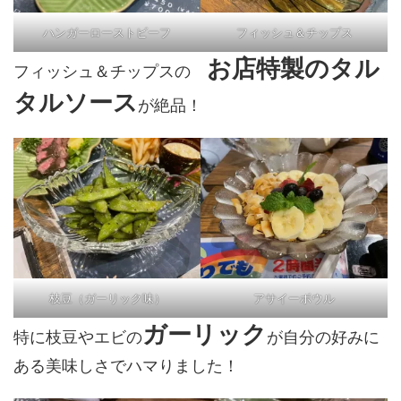
ハンガーローストビーフ
フィッシュ＆チップス
お店特製のタル
フィッシュ＆チップスの
タルソース
が絶品！
枝豆（ガーリック味）
アサイーボウル
ガーリック
特に枝豆やエビの
が自分の好みに
ある美味しさでハマりました！