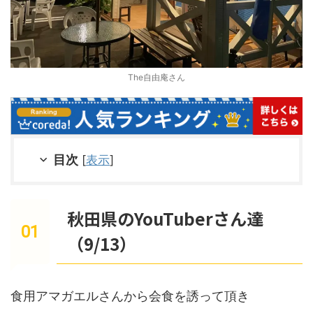
The自由庵さん
目次
[
表示
]
秋田県のYouTuberさん達
（9/13）
食用アマガエルさんから会食を誘って頂き