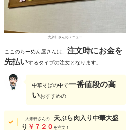
大来軒さんのメニュー
注文時に
お金を
ここのらーめん屋さんは、
先払い
するタイプの注文となります。
一番値段の高
中華そばの中で
い
おすすめの
天ぷら肉入り中華大盛
大来軒さんの
り
￥７２０
を注文！