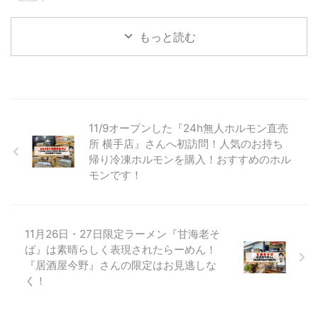
です！
食堂さんの外観 八橋食堂さんの
のブログでもご紹介しましたが
こんばんわ！ブログ『しんめんの
場所 八橋食堂さんは、新国道の
2023年11月1日にて祝1周年のラ
旅』のお時間となりました。 10
もっと読む
マクドナルドの近くにありま ...
ーメン屋さんです！ 麺屋はじめ
月に訪問したらーめん屋さんの投
さん 麺屋はじめさんの場所 麺屋
稿がたまっておりますので 少し
はじめさんの近くには、競輪のサ
ずつ投稿をしていきます！ 今回
テライト六郷さんやイオンスーパ
の投稿は、秋田市で人気店のお店
...
を訪問してきたので そこのお店
をご紹介していきます。 ここの
11/9オープンした『24h無人ホルモン直売
らーめん屋さんは、 インスタグ
所 横手店』さんへ初訪問！人気のお持ち
ラムのフォロワーさんの投稿を見
帰り冷凍ホルモンを購入！おすすめのホル
て とても気になり、それがきっ
モンです！
かけで訪問してきました。 そこ
のお店とはここ！ 秋田県秋田市
中通にあります「麺屋とんぼ庵」
さんです！ 麺屋とんぼ庵さんの
11月26日・27日限定ラーメン『甘海老そ
外観 麺屋とんぼ庵さんの場所 麺
屋とんぼ庵さんは、明田地下 ...
ば』は素晴らしく表現されたらーめん！
『居酒屋今野』さんの限定はお見逃しな
く！