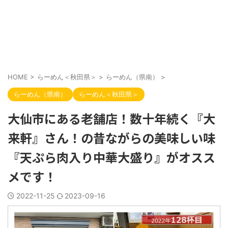
HOME
>
らーめん＜秋田県＞
>
らーめん（県南）
>
らーめん（県南）
らーめん＜秋田県＞
大仙市にある老舗店！数十年続く『大
来軒』さん！の昔ながらの美味しい味
『天ぷら肉入り中華大盛り』がオスス
メです！
2022-11-25
2023-09-16