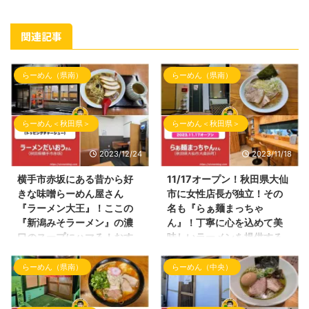
関連記事
らーめん（県南）
らーめん（県南）
らーめん＜秋田県＞
らーめん＜秋田県＞
2023/12/24
2023/11/18
横手市赤坂にある昔から好
11/17オープン！秋田県大仙
きな味噌らーめん屋さん
市に女性店長が独立！その
『ラーメン大王』！ここの
名も『らぁ麺まっちゃ
『新潟みそラーメン』の濃
ん』！丁寧に心を込めて美
口のスープにハマる！おす
味しいラーメンを提供する
すめです！
お店！
らーめん（県南）
らーめん（中央）
こんばんわ！ 久しぶりのブログ
こんにちわ！しんめんのブログの
『しんめんの旅』の投稿となりま
お時間となりました！ 本日の投
した。 今回は横手市赤坂にござ
稿は、2023年11月17日（金曜