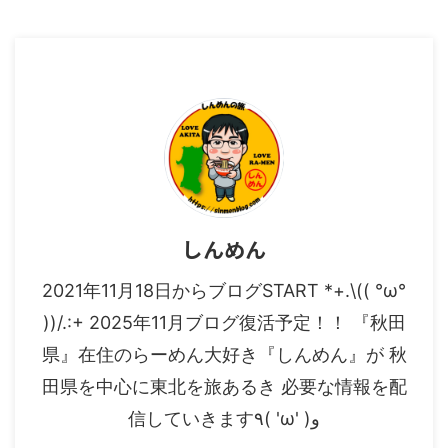
しんめん
2021年11月18日からブログSTART *+.\(( °ω°
))/.:+ 2025年11月ブログ復活予定！！ 『秋田
県』在住のらーめん大好き『しんめん』が 秋
田県を中心に東北を旅あるき 必要な情報を配
信していきます٩( 'ω' )و