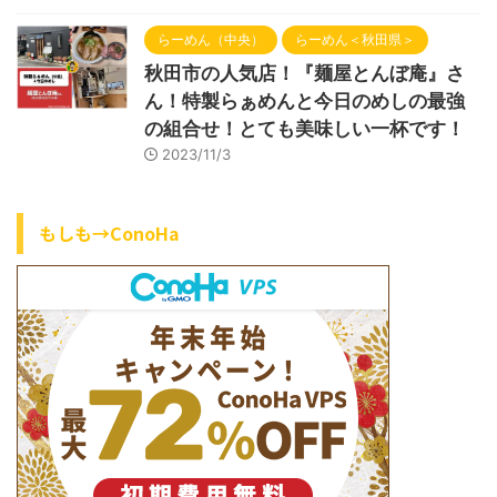
らーめん（中央）
らーめん＜秋田県＞
秋田市の人気店！『麺屋とんぼ庵』さ
ん！特製らぁめんと今日のめしの最強
の組合せ！とても美味しい一杯です！
2023/11/3
もしも→ConoHa