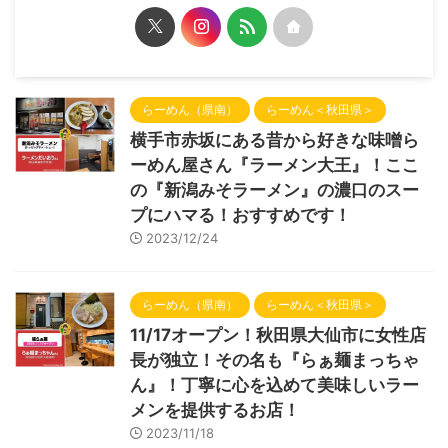
らーめん（県南）
らーめん＜秋田県＞
横手市赤坂にある昔から好きな味噌ら
ーめん屋さん『ラーメン大王』！ここ
の『新潟みそラーメン』の濃口のスー
プにハマる！おすすめです！
2023/12/24
らーめん（県南）
らーめん＜秋田県＞
11/17オープン！秋田県大仙市に女性店
長が独立！その名も『らぁ麺まっちゃ
ん』！丁寧に心を込めて美味しいラー
メンを提供するお店！
2023/11/18