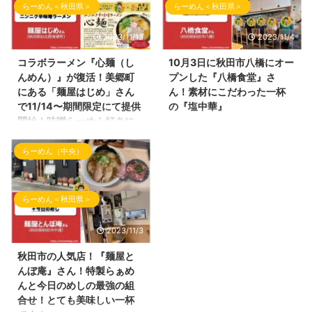
いますラーメン屋さんへご訪問さ
日）にオープンしました大仙市の
らーめん＜秋田県＞
らーめん＜秋田県＞
せて頂きました！ 数年前、横手
ラーメン店さんの 試食会にご招
市の仕事帰りではよくお世話にな
待して頂きましたので、お店の内
2023/11/13
2023/11/4
っていたお店！ 「ラーメンだい
容・ラーメン情報を投稿していき
おう」さんです！ ラーメンだい
ます！ らぁ麺まっちゃんの外観
コラボラーメン『心麺（し
10月3日に秋田市八橋にオー
おうさんの外観 らーめん屋さん
以前は、『居酒屋今野』さんの2
んめん）』が復活！美郷町
プンした『八橋食堂』さ
の場所 ラーメンだいおうさんの
号店として営業していた 『ラー
にある「麺屋はじめ」さん
ん！素材にこだわった一杯
場所は、 ヤマダデンキ テック
メン結喜（ゆうき）』さんの店長
で11/14〜期間限定にて提供
の『塩中華』
ランドNew横手店さんの近くに
の松本さんが独立！おめでとうご
開始！味噌らーめん好きに
こんばんわ！ブログ『しんめんの
あります。 下記Googleマップに
ざいます！ 新しいお店は、『ら
はハマる一杯です！おすす
旅』のお時間となりました。 本
てご参照ください。最寄駅はJR
ぁ麺まっちゃん』 とても可愛ら
めです！
らーめん（中央）
日も10月訪問時のらーめん屋さ
横手駅となります。 ラーメン屋
しいネーミングです！
んを投稿していきます。 今回の
雪が降る季節が到来中！かなり冷
さんの駐車場は、お店の正面に車
（Instagramのアカウントは、＠
投稿は、 10月3日にオープンしま
え込んできましたね！ 本日の
を駐車するスペースがあり ...
ramen.maccha ...
した 秋田市八橋にオープンした
『しんめんの旅』でご紹介するら
らーめん＜秋田県＞
お店をご紹介いたします。 ここ
ーめんは、そんな冷え込んだ季節
のらーめん屋さんは、 秋田県に
でも温まるらーめん！ にんに
2023/11/3
かほ市にある『湯の台食堂』さん
く！旨辛！味噌！のキーワードが
の3号店としてオープン。 以前
入るらーめんのご紹介です！ 本
秋田市の人気店！『麺屋と
は、『シロクロ』さんのお店だっ
日のご紹介させて頂くラーメン店
んぼ庵』さん！特製らぁめ
た場所へ オープンしたお店はこ
さんはいつもご贔屓にさせて頂い
んと今日のめしの最強の組
こ！ 秋田県秋田市八橋にありま
ている 秋田県仙北郡美郷町の
合せ！とても美味しい一杯
す「八橋食堂」さんです！ 八橋
「麺屋はじめ」さんです！ 前回