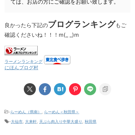
ては、お店の方にご確認をお願い致します。
ブログランキング
良かったら下記の
もご
確認くださいね！！！m(_ _)m
ラーメンランキング
にほんブログ村
-
らーめん（県南）
,
らーめん＜秋田県＞
-
大仙市
,
大来軒
,
天ぷら肉入り中華大盛り
,
秋田県