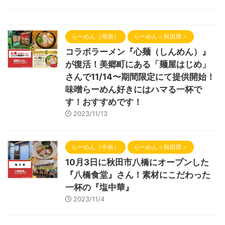
らーめん（県南）
らーめん＜秋田県＞
コラボラーメン『心麺（しんめん）』
が復活！美郷町にある「麺屋はじめ」
さんで11/14〜期間限定にて提供開始！
味噌らーめん好きにはハマる一杯で
す！おすすめです！
2023/11/13
らーめん（中央）
らーめん＜秋田県＞
10月3日に秋田市八橋にオープンした
『八橋食堂』さん！素材にこだわった
一杯の『塩中華』
2023/11/4