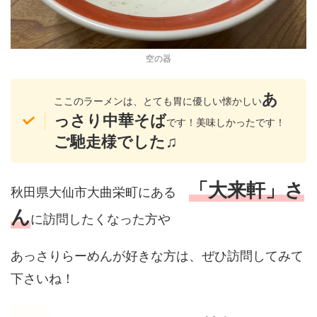
空の器
あ
ここのラーメンは、とても胃に優しい懐かしい
っさり中華そば
です！美味しかったです！
ご馳走様でした♫
「大来軒」さ
秋田県大仙市大曲栄町にある
ん
に訪問したくなった方や
あっさりらーめんが好きな方は、ぜひ訪問してみて
下さいね！