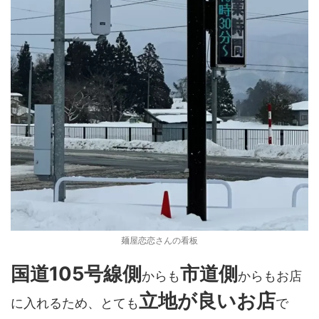
麺屋恋恋さんの看板
国道105号線側
市道側
からも
からもお店
立地が良いお店
に入れるため、とても
で