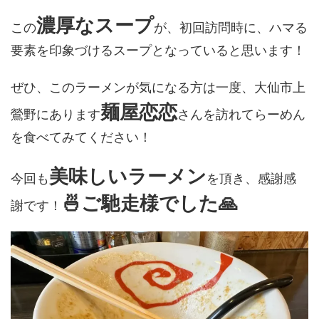
濃厚なスープ
この
が、初回訪問時に、ハマる
要素を印象づけるスープとなっていると思います！
ぜひ、このラーメンが気になる方は一度、大仙市上
麺屋恋恋
鶯野にあります
さんを訪れてらーめん
を食べてみてください！
美味しいラーメン
今回も
を頂き、感謝感
🍜ご馳走様でした🙏
謝です！