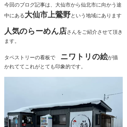
今回のブログ記事は、大仙市から仙北市に向かう途
大仙市上鶯野
中にある
という地域にあります
人気のらーめん店
さんをご紹介させて頂き
ます。
ニワトリの絵
タペストリーの看板で
が描
かれててこれがとても印象的です。