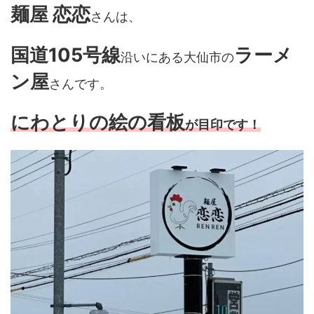
麺屋 恋恋
さんは、
国道105号線
ラーメ
沿いにある大仙市の
ン屋
さんです。
にわとりの絵の看板
が目印です！