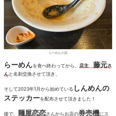
らーめんの器
らーめん
藤元
を食べ終わってから、
店主
さ
ん
と名刺交換させて頂き、
しんめんの
そして2023年1月から始めている
ステッカー
を配布させて頂きました！
麺屋恋恋
券売機
後で、
さんからお店の
にス