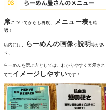
らーめん屋さんのメニュー
席
メニュー表
についてからも再度、
を確
認！
らーめんの画像
説明
店内には、
や
等があ
り、
らーめんを選ぶ方としては、わかりやすく表示され
イメージしやすい
てて
です！