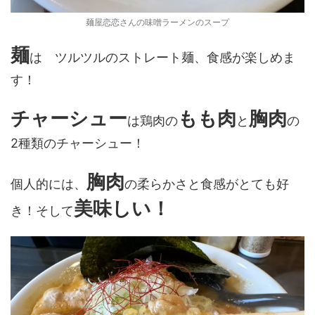
麺屋恋恋さんの味噌ラーメンのスープ
麺
は ツルツルのストレート麺、食感が楽しめま
す！
チャーシュー
もも肉
胸肉
は鶏肉の
と
の
2種類のチャーシュー！
胸肉
個人的には、
の柔らかさと食感がとても好
美味しい！
き！そして