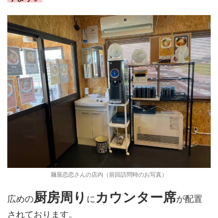
麺屋恋恋さんの店内（前回訪問時のお写真）
厨房周り
カウンター席
広めの
に
が配置
されております。