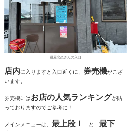
麺屋恋恋さんの入口
店内
券売機
に入りますと入口近くに、
がござ
います。
お店の人気ランキング
券売機には
が貼
っておりますのでご参考に！
最上段！
最下
メインメニューは、
と