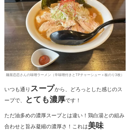
麺屋恋恋さんの味噌ラーメン（辛味噌付きとTPチャーシュー＋板のり3枚）
スープ
いつも通り
から、どろっとした感じのス
とても濃厚
ープで、
です！
ただ油多めの濃厚スープとは違い！鶏白湯との組み
美味
合わせと旨み凝縮の濃厚さ！これは