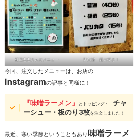
麺屋恋恋さんのメニュー
鶏白湯 麺の硬さ！
今回、注文したメニューは、お店の
Instagram
の記事と同様に！
『味噌ラーメン』
チャ
とトッピング：
ーシュー・板のり3枚
を注文しました！
味噌ラーメ
最近、寒い季節ということもあり