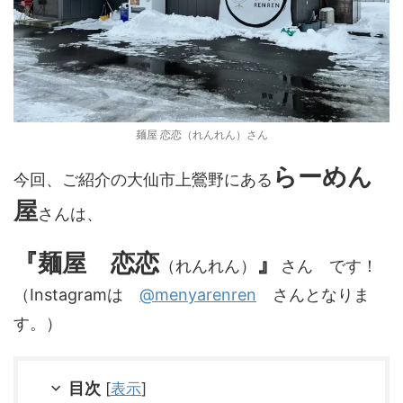
麺屋 恋恋（れんれん）さん
らーめん
今回、ご紹介の大仙市上鶯野にある
屋
さんは、
『麺屋 恋恋
』
（れんれん
）
さん です！
（Instagramは
@menyarenren
さんとなりま
す。）
目次
[
表示
]