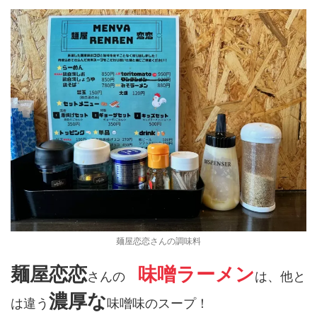
麺屋恋恋さんの調味料
麺屋恋恋
味噌ラーメン
さんの
は、他と
濃厚な
は違う
味噌味のスープ！