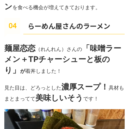
ン
を食べる機会が増えてきております。
らーめん屋さんのラーメン
麺屋恋恋
「味噌ラー
（れんれん）さんの
メン＋TPチャーシューと板の
り」
が
着丼しました！
濃厚スープ！
見た目は、どろっとした
具材も
美味しいそう
まとまってて
です！