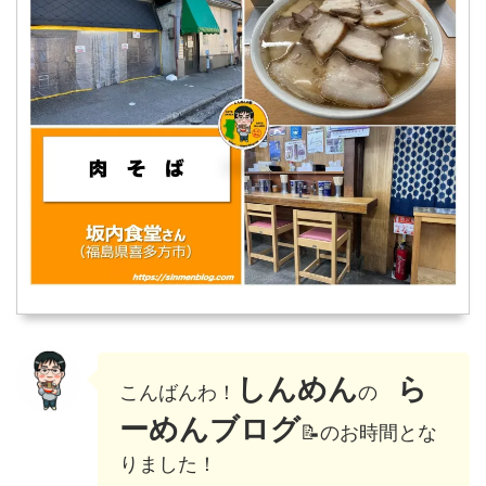
しんめん
ら
こんばんわ！
の
ーめんブログ
📝のお時間とな
りました！