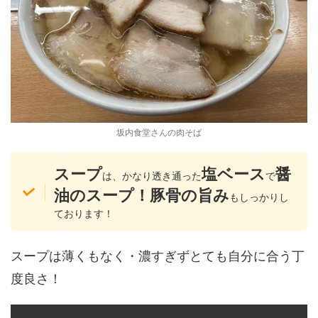
坂内食堂さんの肉そば
スープ
塩ベース
醤
は、かなり透き通った
で
油のスープ！豚骨の旨み
もしっかりし
ております！
スープは薄くもなく・濃すぎずとても自分に合う丁
度良さ！