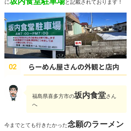
坂内食堂駐車場
に
と記載されております！
らーめん屋さんの外観と店内
坂内食堂
福島県喜多方市の
さん
へ
念願のラーメン
今までとても行きたかった