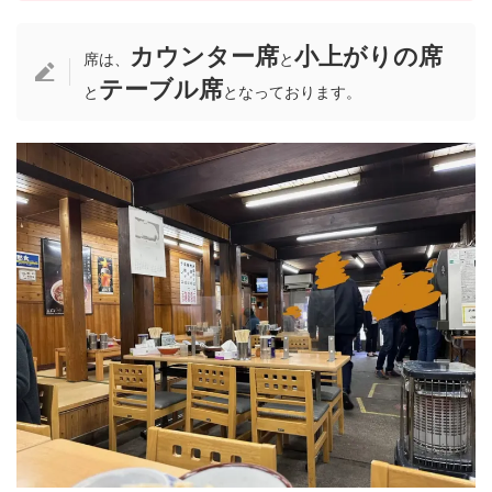
カウンター席
小上がりの席
席は、
と
テーブル席
と
となっております。