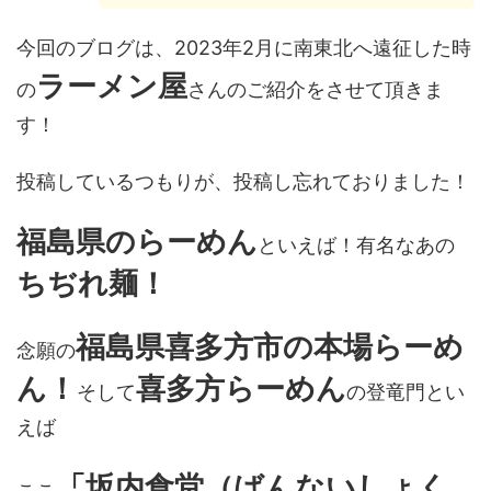
今回のブログは、2023年2月に南東北へ遠征した時
ラーメン屋
の
さんのご紹介をさせて頂きま
す！
投稿しているつもりが、投稿し忘れておりました！
福島県のらーめん
といえば！有名なあの
ちぢれ麺！
福島県喜多方市の本場らーめ
念願の
ん！
喜多方らーめん
そして
の登竜門とい
えば
「坂内食堂（ばんないしょく
ここ