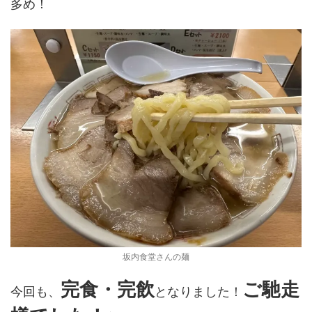
多め！
坂内食堂さんの麺
完食・完飲
ご馳走
今回も、
となりました！