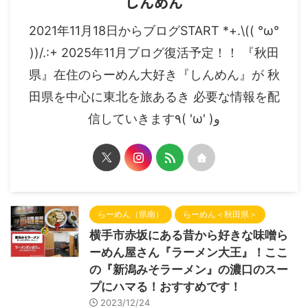
しんめん
2021年11月18日からブログSTART *+.\(( °ω°
))/.:+ 2025年11月ブログ復活予定！！ 『秋田
県』在住のらーめん大好き『しんめん』が 秋
田県を中心に東北を旅あるき 必要な情報を配
信していきます٩( 'ω' )و
らーめん（県南）
らーめん＜秋田県＞
横手市赤坂にある昔から好きな味噌ら
ーめん屋さん『ラーメン大王』！ここ
の『新潟みそラーメン』の濃口のスー
プにハマる！おすすめです！
2023/12/24