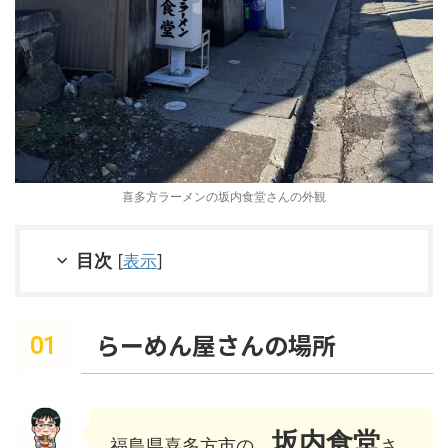
喜多方ラーメンの坂内食堂さんの外観
目次
[
表示
]
らーめん屋さんの場所
坂内食堂
福島県喜多方市の
さ