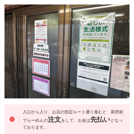
入口から入り、お店の指定ルート通り進むと 厨房前
注文
先払い
でらーめんの
をして、お金は
となっ
ております。