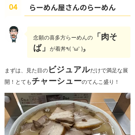
らーめん屋さんのらーめん
「肉そ
念願の喜多方らーめんの
ば」
が着丼٩( 'ω' )و
ビジュアル
まずは、見た目の
だけで満足な展
チャーシュー
開！とても
のてんこ盛り！