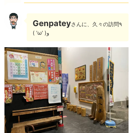
Genpatey
さんに、久々の訪問٩
( 'ω' )و