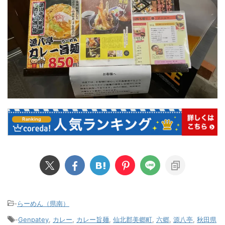
-
らーめん（県南）
-
Genpatey
,
カレー
,
カレー旨麺
,
仙北郡美郷町
,
六郷
,
源八亭
,
秋田県