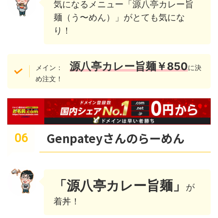
気になるメニュー「源八亭カレー旨
麺（う〜めん）」がとても気にな
り！
源八亭カレー旨麺￥850
メイン：
に決
め注文！
Genpateyさんのらーめん
「源八亭カレー旨麺」
が
着丼！