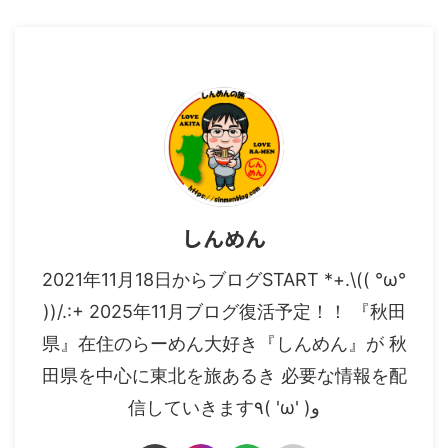
しんめん
2021年11月18日からブログSTART *+.\(( °ω°
))/.:+ 2025年11月ブログ復活予定！！ 『秋田
県』在住のらーめん大好き『しんめん』が 秋
田県を中心に東北を旅あるき 必要な情報を配
信していきます٩( 'ω' )و