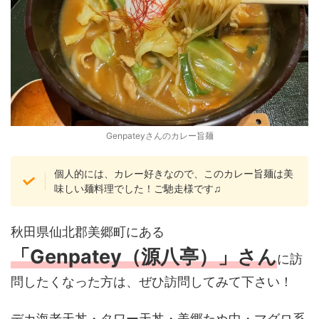
Genpateyさんのカレー旨麺
個人的には、カレー好きなので、このカレー旨麺は美
味しい麺料理でした！ご馳走様です♫
秋田県仙北郡美郷町にある
「Genpatey（源八亭）」さん
に訪
問したくなった方は、ぜひ訪問してみて下さい！
デカ海老天丼・タワー天丼・美郷たぬ中・マグロ系