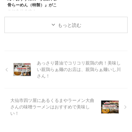
「麺屋はじめ」さんが 2023年11
ている 秋田県仙北郡美郷町の
骨らーめん（特製）』がこ
月1日にて丸1年ということで祝1
「麺屋はじめ」さんです！ 前回
こにあります！
周年となりました！ おめでとう
のブログでもご紹介しましたが
こんばんわ、しんめんのラーメン
ございます。今回はこの周年祭の
2023年11月1日にて祝1周年のラ
ブログのお時間となりました！
もっと読む
限定ラーメンを取り上げていきま
ーメン屋さんです！ 麺屋はじめ
2023年8月27日にて閉店となっ
す！ 麺屋はじ ...
さん 麺屋はじめさんの場所 麺屋
た麺屋一布さんの予告通りの 横
はじめさんの近くには、競輪のサ
手市前郷一番町において貝出汁ラ
テライト六郷さんやイオンスーパ
ーメン店として営業予定となった
...
との情報を頂きましたので その
ラーメン屋さんへ先日訪問してき
あっさり醤油でコリコリ親鶏の肉！美味し
ました。 今回ご紹介するラーメ
い親鶏らぁ麺のお店は、親鶏らぁ麺いし川
ン屋さんは、9月４日頃からオー
さん！
プンしました予告通りの貝出汁ラ
ーメン店 『貝麺ほてや』さんで
す！Instagramは、 ＠
kaimen_hoteiya_yokote となり
大仙市四ツ屋にあるくるまやラーメン大曲
ます。 貝麺ほてやさん らーめん
さんの味噌ラーメンはおすすめで美味し
屋さんの場所 横手市前郷という
地域 ...
い！