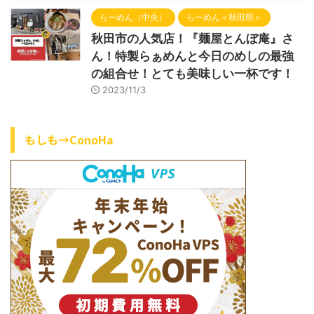
らーめん（中央）
らーめん＜秋田県＞
秋田市の人気店！『麺屋とんぼ庵』さ
ん！特製らぁめんと今日のめしの最強
の組合せ！とても美味しい一杯です！
2023/11/3
もしも→ConoHa