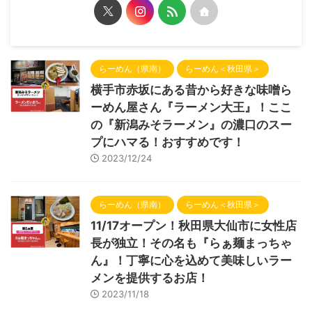
らーめん（県南）
らーめん＜秋田県＞
横手市赤坂にある昔から好きな味噌ら
ーめん屋さん『ラーメン大王』！ここ
の『新潟みそラーメン』の濃口のスー
プにハマる！おすすめです！
2023/12/24
らーめん（県南）
らーめん＜秋田県＞
11/17オープン！秋田県大仙市に女性店
長が独立！その名も『らぁ麺まっちゃ
ん』！丁寧に心を込めて美味しいラー
メンを提供するお店！
2023/11/18