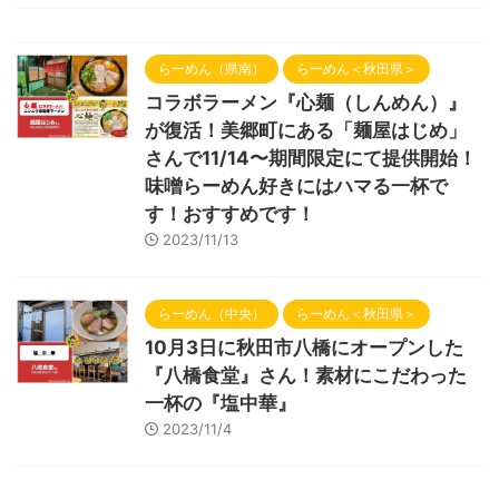
らーめん（県南）
らーめん＜秋田県＞
コラボラーメン『心麺（しんめん）』
が復活！美郷町にある「麺屋はじめ」
さんで11/14〜期間限定にて提供開始！
味噌らーめん好きにはハマる一杯で
す！おすすめです！
2023/11/13
らーめん（中央）
らーめん＜秋田県＞
10月3日に秋田市八橋にオープンした
『八橋食堂』さん！素材にこだわった
一杯の『塩中華』
2023/11/4