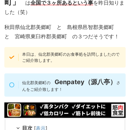
町」
は
全国で３ヶ所あるという事
を昨日知りま
した（笑）
秋田県仙北郡美郷町 と 島根県邑智郡美郷町
と 宮崎県東臼杵郡美郷町 の３つだそうです！
本日は、仙北郡美郷町のお食事処を訪問しましたので
ご紹介致します。
Genpatey（源八亭）
仙北郡美郷町の
さ
んをご紹介致します！
目次
[
表示
]