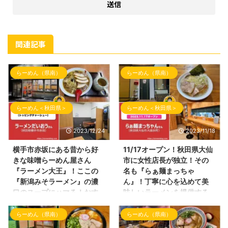
関連記事
らーめん（県南）
らーめん（県南）
らーめん＜秋田県＞
らーめん＜秋田県＞
2023/12/24
2023/11/18
横手市赤坂にある昔から好
11/17オープン！秋田県大仙
きな味噌らーめん屋さん
市に女性店長が独立！その
『ラーメン大王』！ここの
名も『らぁ麺まっちゃ
『新潟みそラーメン』の濃
ん』！丁寧に心を込めて美
口のスープにハマる！おす
味しいラーメンを提供する
すめです！
お店！
らーめん（県南）
らーめん（県南）
こんばんわ！ 久しぶりのブログ
こんにちわ！しんめんのブログの
『しんめんの旅』の投稿となりま
お時間となりました！ 本日の投