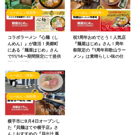
した。 今回は横手市赤坂にござ
稿は、2023年11月17日（金曜
いますラーメン屋さんへご訪問さ
日）にオープンしました大仙市の
らーめん＜秋田県＞
らーめん＜秋田県＞
せて頂きました！ 数年前、横手
ラーメン店さんの 試食会にご招
市の仕事帰りではよくお世話にな
待して頂きましたので、お店の内
2023/11/13
2023/11/13
っていたお店！ 「ラーメンだい
容・ラーメン情報を投稿していき
おう」さんです！ ラーメンだい
ます！ らぁ麺まっちゃんの外観
コラボラーメン『心麺（し
祝1周年おめでとう！人気店
おうさんの外観 らーめん屋さん
以前は、『居酒屋今野』さんの2
んめん）』が復活！美郷町
『麺屋はじめ』さん！周年
の場所 ラーメンだいおうさんの
号店として営業していた 『ラー
にある「麺屋はじめ」さん
祭限定の『1周年和歌山ラー
場所は、 ヤマダデンキ テック
メン結喜（ゆうき）』さんの店長
で11/14〜期間限定にて提供
メン』は素晴らしい味の仕
ランドNew横手店さんの近くに
の松本さんが独立！おめでとうご
開始！味噌らーめん好きに
上がり！
あります。 下記Googleマップに
ざいます！ 新しいお店は、『ら
はハマる一杯です！おすす
こんばんわ！2023年11月となり
てご参照ください。最寄駅はJR
ぁ麺まっちゃん』 とても可愛ら
めです！
らーめん（県南）
ましたね。 ブログ「しんめんの
横手駅となります。 ラーメン屋
しいネーミングです！
旅」の更新をサボっておりまし
雪が降る季節が到来中！かなり冷
さんの駐車場は、お店の正面に車
（Instagramのアカウントは、＠
た。申し訳ございませんm(_ _)m
え込んできましたね！ 本日の
を駐車するスペースがあり ...
ramen.maccha ...
ワードプレスとテーマの不具合も
『しんめんの旅』でご紹介するら
らーめん＜秋田県＞
あり、装飾がうまくできておりま
ーめんは、そんな冷え込んだ季節
せん。 後日解消予定となりま
でも温まるらーめん！ にんに
2023/9/19
す。それまで文字の色など変更し
く！旨辛！味噌！のキーワードが
ないまま掲載させて頂きます。
入るらーめんのご紹介です！ 本
横手市に9月4日オープンし
本日は久々の更新ということもあ
日のご紹介させて頂くラーメン店
た『貝麺ほてや横手店』さ
り、 ご贔屓にさせて頂いている
さんはいつもご贔屓にさせて頂い
ん！おすすめの『貝出汁 豚