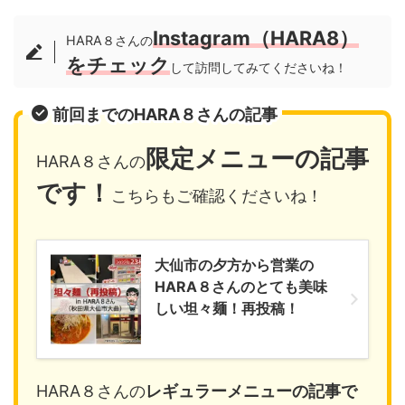
Instagram（HARA8）
HARA８さんの
をチェック
して訪問してみてくださいね！
前回までのHARA８さんの記事
限定メニュー
の記事
HARA８さんの
です！
こちらもご確認くださいね！
大仙市の夕方から営業の
HARA８さんのとても美味
しい坦々麺！再投稿！
HARA８さんの
レギュラーメニュー
の記事で