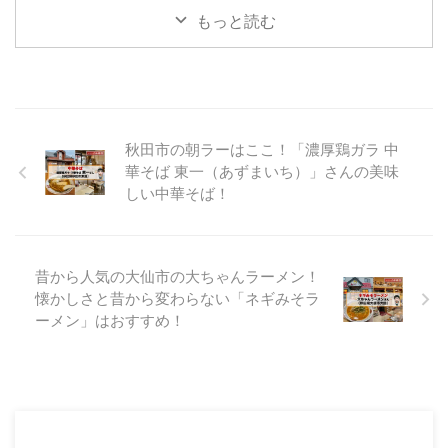
2023年11月1日にて祝1周年のラ
旅』のお時間となりました。 10
もっと読む
マクドナルドの近くにありま ...
ーメン屋さんです！ 麺屋はじめ
月に訪問したらーめん屋さんの投
さん 麺屋はじめさんの場所 麺屋
稿がたまっておりますので 少し
はじめさんの近くには、競輪のサ
ずつ投稿をしていきます！ 今回
テライト六郷さんやイオンスーパ
の投稿は、秋田市で人気店のお店
...
を訪問してきたので そこのお店
をご紹介していきます。 ここの
秋田市の朝ラーはここ！「濃厚鶏ガラ 中
らーめん屋さんは、 インスタグ
華そば 東一（あずまいち）」さんの美味
ラムのフォロワーさんの投稿を見
しい中華そば！
て とても気になり、それがきっ
かけで訪問してきました。 そこ
のお店とはここ！ 秋田県秋田市
中通にあります「麺屋とんぼ庵」
昔から人気の大仙市の大ちゃんラーメン！
さんです！ 麺屋とんぼ庵さんの
懐かしさと昔から変わらない「ネギみそラ
外観 麺屋とんぼ庵さんの場所 麺
屋とんぼ庵さんは、明田地下 ...
ーメン」はおすすめ！