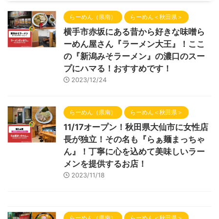
らーめん（県南）
らーめん＜秋田県＞
横手市赤坂にある昔から好きな味噌ら
ーめん屋さん『ラーメン大王』！ここ
の『新潟みそラーメン』の濃口のスー
プにハマる！おすすめです！
2023/12/24
らーめん（県南）
らーめん＜秋田県＞
11/17オープン！秋田県大仙市に女性店
長が独立！その名も『らぁ麺まっちゃ
ん』！丁寧に心を込めて美味しいラー
メンを提供するお店！
2023/11/18
らーめん（県南）
らーめん＜秋田県＞