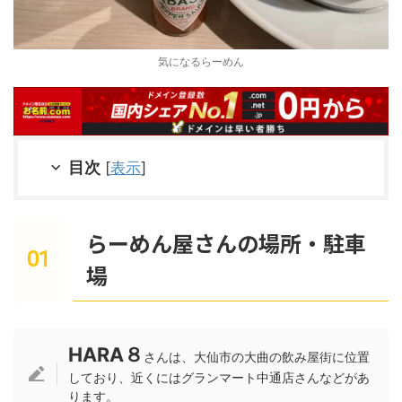
気になるらーめん
目次
[
表示
]
らーめん屋さんの場所・駐車
場
HARA８
さんは、大仙市の大曲の飲み屋街に位置
しており、近くにはグランマート中通店さんなどがあ
ります。