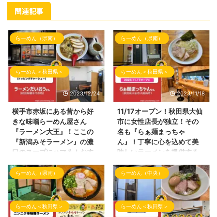
関連記事
らーめん（県南）
らーめん（県南）
らーめん＜秋田県＞
らーめん＜秋田県＞
2023/12/24
2023/11/18
横手市赤坂にある昔から好
11/17オープン！秋田県大仙
きな味噌らーめん屋さん
市に女性店長が独立！その
『ラーメン大王』！ここの
名も『らぁ麺まっちゃ
『新潟みそラーメン』の濃
ん』！丁寧に心を込めて美
口のスープにハマる！おす
味しいラーメンを提供する
すめです！
お店！
らーめん（県南）
らーめん（中央）
こんばんわ！ 久しぶりのブログ
こんにちわ！しんめんのブログの
『しんめんの旅』の投稿となりま
お時間となりました！ 本日の投
した。 今回は横手市赤坂にござ
稿は、2023年11月17日（金曜
いますラーメン屋さんへご訪問さ
日）にオープンしました大仙市の
らーめん＜秋田県＞
らーめん＜秋田県＞
せて頂きました！ 数年前、横手
ラーメン店さんの 試食会にご招