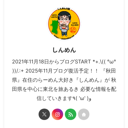
しんめん
2021年11月18日からブログSTART *+.\(( °ω°
))/.:+ 2025年11月ブログ復活予定！！ 『秋田
県』在住のらーめん大好き『しんめん』が 秋
田県を中心に東北を旅あるき 必要な情報を配
信していきます٩( 'ω' )و