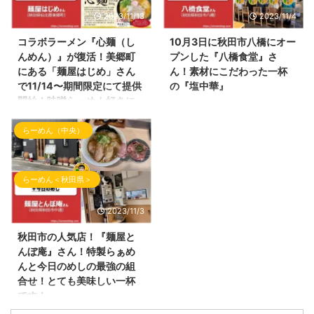
市の仕事帰りではよくお世話にな
待して頂きましたので、お店の内
2023/11/13
2023/11/4
っていたお店！ 「ラーメンだい
容・ラーメン情報を投稿していき
おう」さんです！ ラーメンだい
ます！ らぁ麺まっちゃんの外観
コラボラーメン『心麺（し
10月3日に秋田市八橋にオー
おうさんの外観 らーめん屋さん
以前は、『居酒屋今野』さんの2
んめん）』が復活！美郷町
プンした『八橋食堂』さ
の場所 ラーメンだいおうさんの
号店として営業していた 『ラー
にある「麺屋はじめ」さん
ん！素材にこだわった一杯
場所は、 ヤマダデンキ テック
メン結喜（ゆうき）』さんの店長
で11/14〜期間限定にて提供
の『塩中華』
ランドNew横手店さんの近くに
の松本さんが独立！おめでとうご
開始！味噌らーめん好きに
こんばんわ！ブログ『しんめんの
あります。 下記Googleマップに
ざいます！ 新しいお店は、『ら
はハマる一杯です！おすす
旅』のお時間となりました。 本
てご参照ください。最寄駅はJR
ぁ麺まっちゃん』 とても可愛ら
めです！
らーめん（中央）
日も10月訪問時のらーめん屋さ
横手駅となります。 ラーメン屋
しいネーミングです！
んを投稿していきます。 今回の
雪が降る季節が到来中！かなり冷
さんの駐車場は、お店の正面に車
（Instagramのアカウントは、＠
投稿は、 10月3日にオープンしま
え込んできましたね！ 本日の
を駐車するスペースがあり ...
ramen.maccha ...
した 秋田市八橋にオープンした
『しんめんの旅』でご紹介するら
らーめん＜秋田県＞
お店をご紹介いたします。 ここ
ーめんは、そんな冷え込んだ季節
のらーめん屋さんは、 秋田県に
でも温まるらーめん！ にんに
2023/11/3
かほ市にある『湯の台食堂』さん
く！旨辛！味噌！のキーワードが
の3号店としてオープン。 以前
入るらーめんのご紹介です！ 本
秋田市の人気店！『麺屋と
は、『シロクロ』さんのお店だっ
日のご紹介させて頂くラーメン店
んぼ庵』さん！特製らぁめ
た場所へ オープンしたお店はこ
さんはいつもご贔屓にさせて頂い
んと今日のめしの最強の組
こ！ 秋田県秋田市八橋にありま
ている 秋田県仙北郡美郷町の
合せ！とても美味しい一杯
す「八橋食堂」さんです！ 八橋
「麺屋はじめ」さんです！ 前回
です！
食堂さんの外観 八橋食堂さんの
のブログでもご紹介しましたが
こんばんわ！ブログ『しんめんの
場所 八橋食堂さんは、新国道の