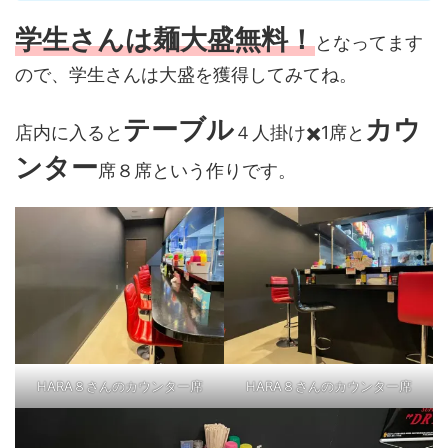
学生さんは麺大盛無料！
となってます
ので、学生さんは大盛を獲得してみてね。
テーブル
カウ
店内に入ると
４人掛け✖️1席と
ンター
席８席という作りです。
HARA８さんのカウンター席
HARA８さんのカウンター席