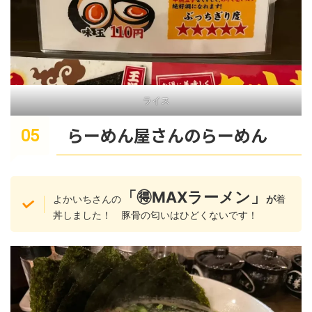
ライス
らーめん屋さんのらーめん
「🉐MAXラーメン」
よかいちさんの
が
着
丼しました！ 豚骨の匂いはひどくないです！