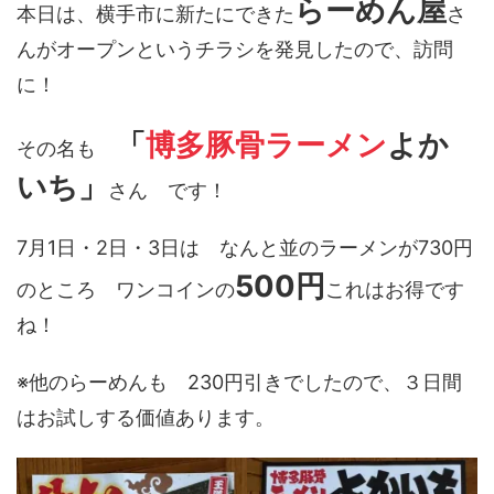
らーめん屋
本日は、横手市に新たにできた
さ
んがオープンというチラシを発見したので、訪問
に！
「
博多豚骨ラーメン
よか
その名も
いち」
さん です！
7月1日・2日・3日は なんと並のラーメンが730円
500円
のところ ワンコインの
これはお得です
ね！
※他のらーめんも 230円引きでしたので、３日間
はお試しする価値あります。