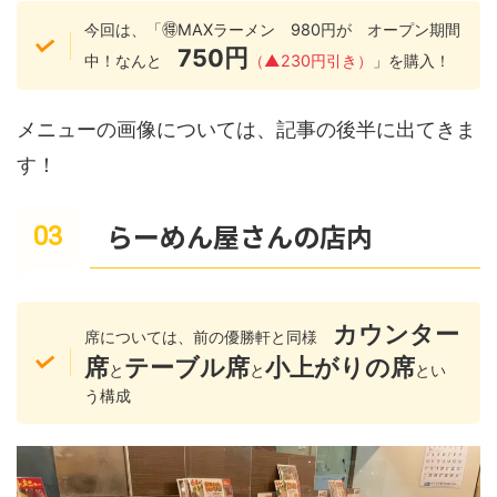
今回は、「🉐MAXラーメン 980円が オープン期間
750円
中！なんと
（▲230円引き）
」を購入！
メニューの画像については、記事の後半に出てきま
す！
らーめん屋さんの店内
カウンター
席については、前の優勝軒と同様
席
テーブル席
小上がりの席
と
と
とい
う構成