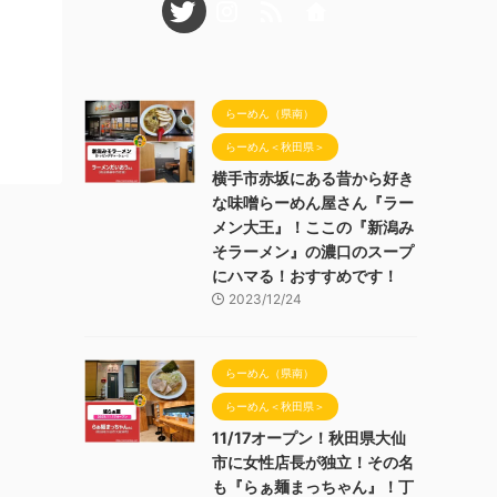
らーめん（県南）
らーめん＜秋田県＞
横手市赤坂にある昔から好き
な味噌らーめん屋さん『ラー
メン大王』！ここの『新潟み
そラーメン』の濃口のスープ
にハマる！おすすめです！
2023/12/24
らーめん（県南）
らーめん＜秋田県＞
11/17オープン！秋田県大仙
市に女性店長が独立！その名
も『らぁ麺まっちゃん』！丁