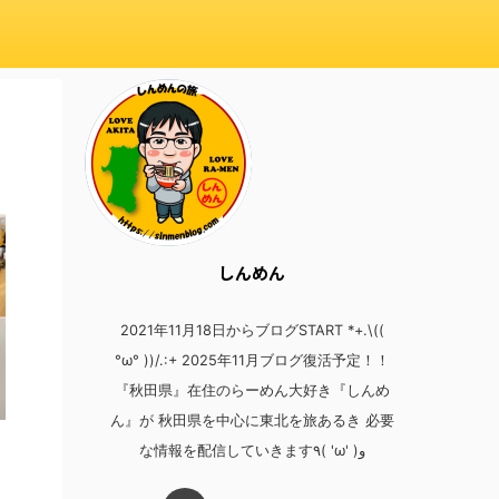
しんめん
2021年11月18日からブログSTART *+.\((
°ω° ))/.:+ 2025年11月ブログ復活予定！！
『秋田県』在住のらーめん大好き『しんめ
ん』が 秋田県を中心に東北を旅あるき 必要
な情報を配信していきます٩( 'ω' )و