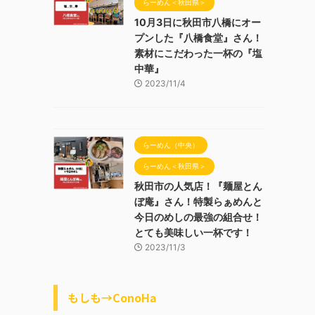
らーめん＜秋田県＞
10月3日に秋田市八橋にオー
プンした『八橋食堂』さん！
素材にこだわった一杯の『塩
中華』
2023/11/4
らーめん（中央）
らーめん＜秋田県＞
秋田市の人気店！『麺屋とん
ぼ庵』さん！特製らぁめんと
今日のめしの最強の組合せ！
とても美味しい一杯です！
2023/11/3
もしも→ConoHa