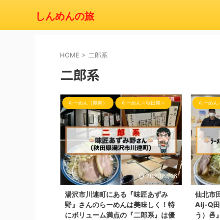
しんめんの旅
HOME
>
二郎系
二郎系
らーめん（県南）
らーめん＜秋田県＞
らーめん
2023/9/16
湯沢市川連町にある『味匠あずみ
仙北市
野』さんのらーめんは美味しく！特
Aij-
にボリューム満点の『二郎系』は優
う）