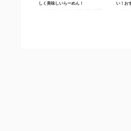
しく美味しいらーめん！
い！お
こんばんわ！しんめんのブログのお時間と
こんばん
なりました。 本日の夜空も星が綺麗に見
伺ったら
えますが、とても気温低くなりめっきり寒
アマガエ
くなってますね。 もう暖房がないと凍え
を食べる
そうな季節になってしまいました・・・・
そのお店
本日は、湯沢市でとても気になっていたラ
Aji-Q
ーメン屋さんを訪問してきましたので、ご
@ajiq
紹介致します。 味匠あずみ野さん そこ
ンショッ
は、湯沢市川連町にあります 味匠あずみ
さんの場
野さんというお食事処のお店です！らーめ
店さんが
んが美味しいという口コミがあったので気
市角館か
になっておりました。 今までは、土日の
り 刺巻
お昼のみラーメン提供しているんだと思っ
内店さんまで
ておりましたが ...