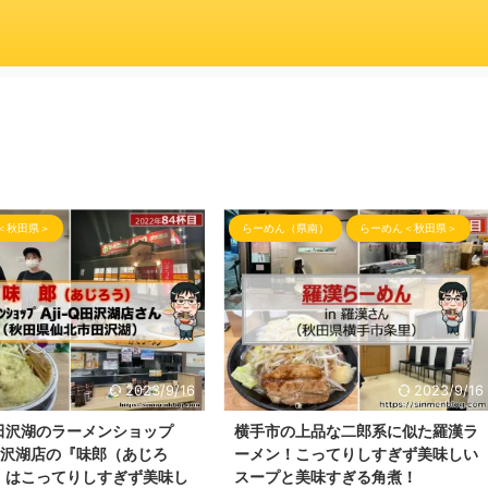
＜秋田県＞
らーめん（県南）
らーめん＜秋田県＞
2023/9/16
2023/9/16
田沢湖のラーメンショップ
横手市の上品な二郎系に似た羅漢ラ
Q田沢湖店の『味郎（あじろ
ーメン！こってりしすぎず美味しい
』はこってりしすぎず美味し
スープと美味すぎる角煮！