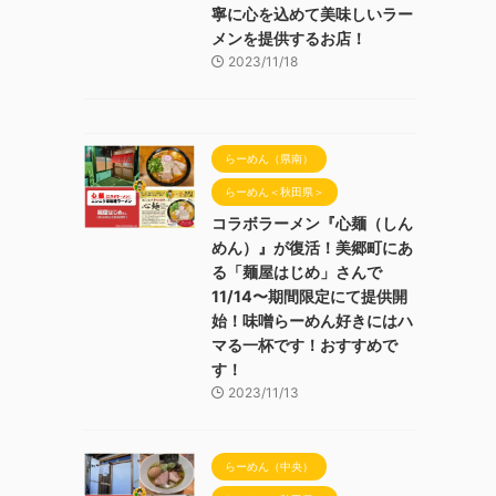
寧に心を込めて美味しいラー
メンを提供するお店！
2023/11/18
らーめん（県南）
らーめん＜秋田県＞
コラボラーメン『心麺（しん
めん）』が復活！美郷町にあ
る「麺屋はじめ」さんで
11/14〜期間限定にて提供開
始！味噌らーめん好きにはハ
マる一杯です！おすすめで
す！
2023/11/13
らーめん（中央）