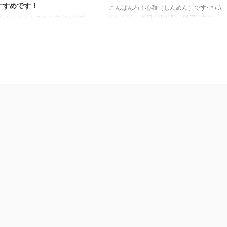
すすめです！
こんばんわ！心麺（しんめん）です･:*+.\
(( °ω° ))/.:+ 本日も出社時・帰宅時共に、
わ！しんめんです！ 本日は以前
暴風雪の状態で、 運転で疲れた方もいま
ーめん店の再訪シリーズ（※食用
すよね。皆様お疲れ様です。 本日のよう
ルさん風）！ 平日限定らーめん
な寒い日には、やっぱり暖かいらーめんが
ために訪問させてもらいました！
欲しくなりますよね！ 本日は、そんな時
とは！ここ！ ラーメンショップ
にここの横手市にあるらーめん屋さんへ行
田沢湖店さんです。（Instagramは
ってみてはどうでしょう。 本日のご紹介
tazawakoさんとなります） ラーメ
する横手市のらーめん屋さんは、羅漢さん
プAji-Q田沢湖店さん らーめん屋
です。 らーめん屋さんの場所 今回のらー
所 ラーメンショップAji-Q田沢湖
めん屋さんの場所は、横手市のハッピータ
ある場所は、 国道46号線を仙北
ウンの近くにあります。 近くには、焼肉
ら田沢湖方面へ向かった方面にあ
の米沢亭さんやコメダ珈琲店さん ...
駅を過ぎて、ローソン 田沢湖生保
 ...