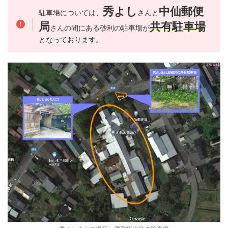
秀よし
中仙郵便
駐車場については、
さんと
局
共有駐車場
さんの間にある砂利の駐車場が
となっております。