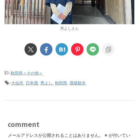
秀よしさん
-
秋田県＜その他＞
-
大仙市
,
日本酒
,
秀よし
,
秋田県
,
酒蔵観光
comment
メールアドレスが公開されることはありません。
※
が付いてい