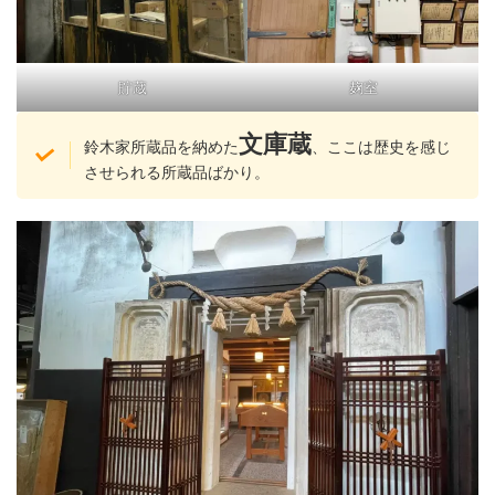
貯蔵
麹室
文庫蔵
鈴木家所蔵品を納めた
、ここは歴史を感じ
させられる所蔵品ばかり。