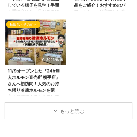
野球場や浅舞陸上競技場の近くに
ル夜さんの看板が立体的でとても
している様子を見学！手間
品をご紹介！おすすめのパ
ある 『樹楽庵（きらくあん）』
良い感じです！ 本日はこのお店
と愛情込めた一品がここに
フェとシューは美味しい商
さん です。（Instagram：
をご紹介致します。 お店の場所
あります！
品でした！
osobaya_kirakuan こちらで最
晴レル夜さんは、国道13号線沿
秋田県＜その他＞
こんばんわ！しんめんのブログの
おはようございます！しんめんの
新のお店情報をご覧頂けます。）
いにある『十文字飲飲食店街』の
お時間です！ 今回の記事は、
ブログのお時間となりました。
樹楽庵さん 道路沿いにあり、と
中にあります。 向かい側には、
2023年1月に、 『ホワイトアス
今回の記事は、個人的にとても好
ても目 ...
道の駅十文字があるので、と ...
パラガス』で有名な横手市大雄に
きな わらびもち！のお店の内容
あります 農事組合法人さんのと
となります。 新感覚！とても柔
ころに伺ってきましたので、ご紹
らかいわらびもち、口の中でとろ
2023/9/16
介させて頂きます！ 久しぶりの
けてしまうという全国で人気沸騰
野菜の栽培の様子を見学できるの
中のお店のご紹介となります！
11/9オープンした『24h無
で、とてもウキウキな気分で訪問
とろり天使のわらびもち秋田泉中
人ホルモン直売所 横手店』
してきました！ 農事組合法人さ
央店さん 今回のわらびもちの人
さんへ初訪問！人気のお持
んのご紹介 今回訪問させて頂い
気店さんは、ここ！ 『とろり天
ち帰り冷凍ホルモンを購
た農事組合法人さんは、 農業組
使のわらびもち 秋田泉中央店』
入！おすすめのホルモンで
合法人 太結稲（たいゆいな）さ
さんとなります。 とろり天使の
す！
んです！ （ Instagram：
わらびもち秋田泉中央店さんの場
もっと読む
こんばんわ！しんめんのブログの
＠taiyuina2022 さん ） 「太結
所と駐車場 とろり天使のわらび
お時間となりました！ 秋田県内
稲」という農業法人は「大雄いい
もち秋田泉中央店さんのお店の場
にて年内中に８店舗営業予定とな
な」が ...
所は、泉いちょう通り沿いにあり
っている２４h無人ホルモン直売
...
所さん （24h無人ホルモン直売所