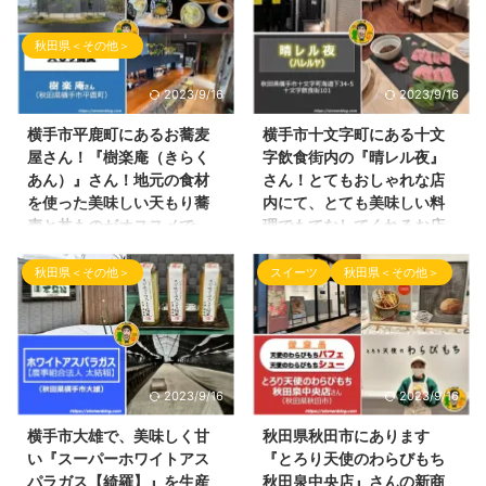
秋田県＜その他＞
2023/9/16
2023/9/16
横手市平鹿町にあるお蕎麦
横手市十文字町にある十文
屋さん！『樹楽庵（きらく
字飲食街内の『晴レル夜』
あん）』さん！地元の食材
さん！とてもおしゃれな店
を使った美味しい天もり蕎
内にて、とても美味しい料
麦と丼ものがオススメで
理でもてなしてくれるお店
す！
です！
秋田県＜その他＞
スイーツ
秋田県＜その他＞
こんにちわ！ ブログ「しんめん
こんばんわ！ブログ（しんめんの
の旅」を配信致します。 6月は更
旅）のお時間となりました！ 本
新頻度が低くなってしまい申し訳
日の投稿は、横手市十文字町に
ございませんでした。 今まで溜
3月21日にオープンしました創作
まってしまった記事を少しずつ配
ダイニングのお店のご紹介となり
信していきます！ 本日の投稿
ます。 ここのお店は、十文字飲
2023/9/16
2023/9/16
は、秋田県横手市で、2023年4
食街の中にあるお店です！（国道
月にオープンされたお蕎麦屋さん
側の方のお店です） 晴レル夜さ
横手市大雄で、美味しく甘
秋田県秋田市にあります
をご紹介致します。 場所は、秋
んの外観 お店の名前は、晴レル
い『スーパーホワイトアス
『とろり天使のわらびもち
田県横手市平鹿町にあります平鹿
夜（ハレルヤ）さんです！ 晴レ
パラガス【綺羅】』を生産
秋田泉中央店』さんの新商