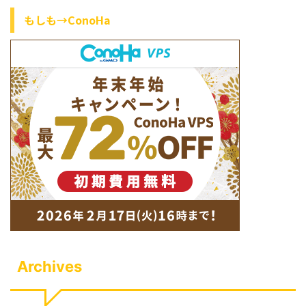
もしも→ConoHa
Archives