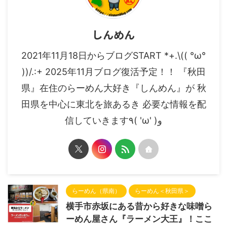
しんめん
2021年11月18日からブログSTART *+.\(( °ω°
))/.:+ 2025年11月ブログ復活予定！！ 『秋田
県』在住のらーめん大好き『しんめん』が 秋
田県を中心に東北を旅あるき 必要な情報を配
信していきます٩( 'ω' )و
らーめん（県南）
らーめん＜秋田県＞
横手市赤坂にある昔から好きな味噌ら
ーめん屋さん『ラーメン大王』！ここ