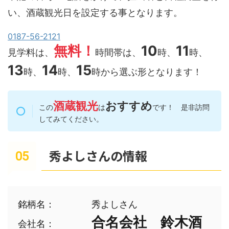
い、酒蔵観光日を設定する事となります。
0187-56-2121
無料！
10
11
見学料は、
時間帯は、
時、
時、
13
14
15
時、
時、
時から選ぶ形となります！
酒蔵観光
おすすめ
この
は
です！ 是非訪問
してみてください。
秀よしさんの情報
銘柄名：　　　　秀よしさん

合名会社　鈴木酒
会社名：　　　　