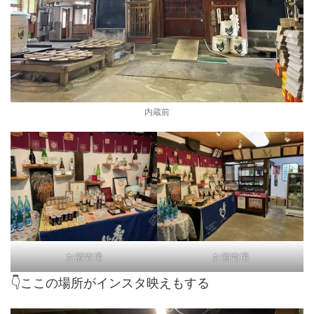
内蔵前
お酒売場
お酒売場
👇ここの場所がインスタ映えもする