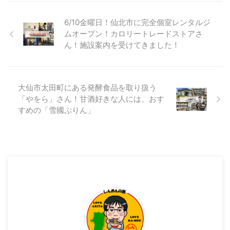
さんのホームページ！） 前回の
ご紹介は、大仙市神宮寺にありま
6/10金曜日！仙北市に完全個室レンタルジ
す ２４h無人ホルモン直売所
ムオープン！カロリートレードストアさ
大仙神岡店さんでした。 前回の
ん！施設案内を受けてきました！
大仙神岡店さんの記事はこちら
https://sinmenblog.com/archive
s/2777 今回は、ご紹介する 無
人直売所は ２４h無人ホルモン
大仙市太田町にある発酵食品を取り扱う
直売所 横手店さんです！ 2022
「やをら」さん！甘酒好きな人には、おす
年11月9日（水）にオープンした
すめの「雪國ぷりん」
様子です！ 営 ...