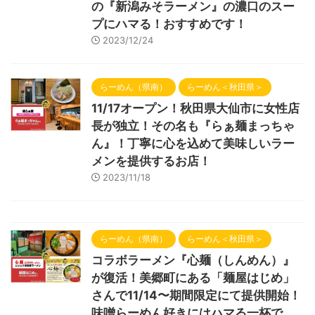
の『新潟みそラーメン』の濃口のスー
プにハマる！おすすめです！
2023/12/24
らーめん（県南）
らーめん＜秋田県＞
11/17オープン！秋田県大仙市に女性店
長が独立！その名も『らぁ麺まっちゃ
ん』！丁寧に心を込めて美味しいラー
メンを提供するお店！
2023/11/18
らーめん（県南）
らーめん＜秋田県＞
コラボラーメン『心麺（しんめん）』
が復活！美郷町にある「麺屋はじめ」
さんで11/14〜期間限定にて提供開始！
味噌らーめん好きにはハマる一杯で