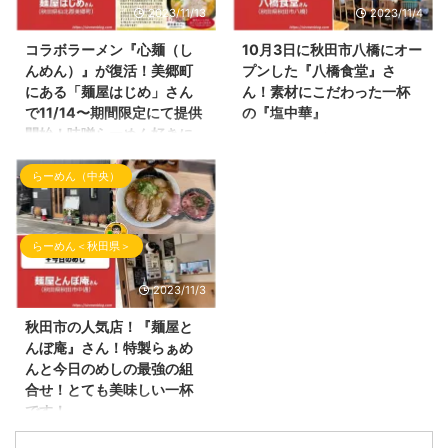
市の仕事帰りではよくお世話にな
待して頂きましたので、お店の内
2023/11/13
2023/11/4
っていたお店！ 「ラーメンだい
容・ラーメン情報を投稿していき
おう」さんです！ ラーメンだい
ます！ らぁ麺まっちゃんの外観
コラボラーメン『心麺（し
10月3日に秋田市八橋にオー
おうさんの外観 らーめん屋さん
以前は、『居酒屋今野』さんの2
んめん）』が復活！美郷町
プンした『八橋食堂』さ
の場所 ラーメンだいおうさんの
号店として営業していた 『ラー
にある「麺屋はじめ」さん
ん！素材にこだわった一杯
場所は、 ヤマダデンキ テック
メン結喜（ゆうき）』さんの店長
で11/14〜期間限定にて提供
の『塩中華』
ランドNew横手店さんの近くに
の松本さんが独立！おめでとうご
開始！味噌らーめん好きに
こんばんわ！ブログ『しんめんの
あります。 下記Googleマップに
ざいます！ 新しいお店は、『ら
はハマる一杯です！おすす
旅』のお時間となりました。 本
てご参照ください。最寄駅はJR
ぁ麺まっちゃん』 とても可愛ら
めです！
らーめん（中央）
日も10月訪問時のらーめん屋さ
横手駅となります。 ラーメン屋
しいネーミングです！
んを投稿していきます。 今回の
雪が降る季節が到来中！かなり冷
さんの駐車場は、お店の正面に車
（Instagramのアカウントは、＠
投稿は、 10月3日にオープンしま
え込んできましたね！ 本日の
を駐車するスペースがあり ...
ramen.maccha ...
した 秋田市八橋にオープンした
『しんめんの旅』でご紹介するら
らーめん＜秋田県＞
お店をご紹介いたします。 ここ
ーめんは、そんな冷え込んだ季節
のらーめん屋さんは、 秋田県に
でも温まるらーめん！ にんに
2023/11/3
かほ市にある『湯の台食堂』さん
く！旨辛！味噌！のキーワードが
の3号店としてオープン。 以前
入るらーめんのご紹介です！ 本
秋田市の人気店！『麺屋と
は、『シロクロ』さんのお店だっ
日のご紹介させて頂くラーメン店
んぼ庵』さん！特製らぁめ
た場所へ オープンしたお店はこ
さんはいつもご贔屓にさせて頂い
んと今日のめしの最強の組
こ！ 秋田県秋田市八橋にありま
ている 秋田県仙北郡美郷町の
合せ！とても美味しい一杯
す「八橋食堂」さんです！ 八橋
「麺屋はじめ」さんです！ 前回
です！
食堂さんの外観 八橋食堂さんの
のブログでもご紹介しましたが
こんばんわ！ブログ『しんめんの
場所 八橋食堂さんは、新国道の
2023年11月1日にて祝1周年のラ