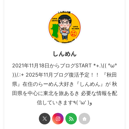
しんめん
2021年11月18日からブログSTART *+.\(( °ω°
))/.:+ 2025年11月ブログ復活予定！！ 『秋田
県』在住のらーめん大好き『しんめん』が 秋
田県を中心に東北を旅あるき 必要な情報を配
信していきます٩( 'ω' )و