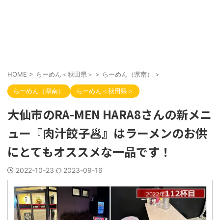
HOME
>
らーめん＜秋田県＞
>
らーめん（県南）
>
らーめん（県南）
らーめん＜秋田県＞
大仙市のRA-MEN HARA8さんの新メニ
ュー『肉汁餃子🥟』はラーメンのお供
にとてもオススメな一品です！
2022-10-23
2023-09-16