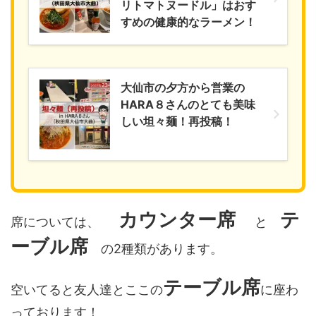
リトマトヌードル」はおす
すめの健康的なラーメン！
大仙市の夕方から営業の
HARA８さんのとても美味
しい坦々麺！再投稿！
カウンター席
テ
席については、
と
ーブル席
の2種類があります。
テーブル席
空いてると友人達とここの
に座わ
っております！