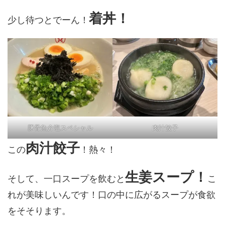
着丼！
少し待つとでーん！
豚骨魚介塩スペシャル
肉汁餃子
肉汁餃子
この
！熱々！
生姜スープ！
そして、一口スープを飲むと
こ
れが美味しいんです！口の中に広がるスープが食欲
をそそります。