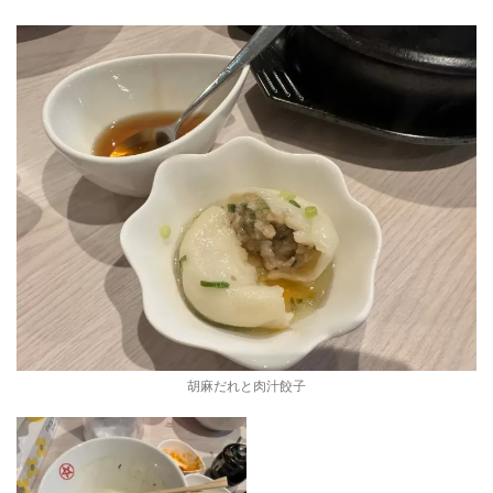
胡麻だれと肉汁餃子