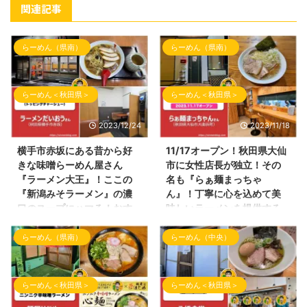
関連記事
らーめん（県南）
らーめん（県南）
らーめん＜秋田県＞
らーめん＜秋田県＞
2023/12/24
2023/11/18
横手市赤坂にある昔から好
11/17オープン！秋田県大仙
きな味噌らーめん屋さん
市に女性店長が独立！その
『ラーメン大王』！ここの
名も『らぁ麺まっちゃ
『新潟みそラーメン』の濃
ん』！丁寧に心を込めて美
口のスープにハマる！おす
味しいラーメンを提供する
すめです！
お店！
らーめん（県南）
らーめん（中央）
こんばんわ！ 久しぶりのブログ
こんにちわ！しんめんのブログの
『しんめんの旅』の投稿となりま
お時間となりました！ 本日の投
した。 今回は横手市赤坂にござ
稿は、2023年11月17日（金曜
いますラーメン屋さんへご訪問さ
日）にオープンしました大仙市の
らーめん＜秋田県＞
らーめん＜秋田県＞
せて頂きました！ 数年前、横手
ラーメン店さんの 試食会にご招