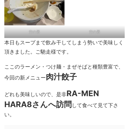
空の器
空の器
本日もスープまで飲み干してしまう勢いで美味しく
頂きました。ご馳走様です。
ここのラーメン・つけ麺・まぜそばと種類豊富で、
肉汁餃子
今回の新メニュー
RA-MEN
どれも美味しいので、是非
HARA8さんへ訪問
して食べて見て下さ
い。