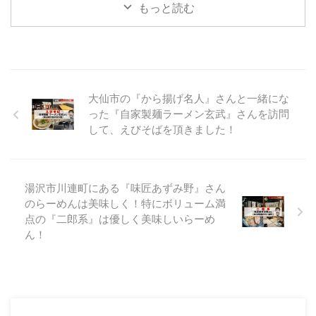
旅』のお時間となりました。 10
もっと読む
マクドナルドの近くにありま ...
ーメン屋さんです！ 麺屋はじめ
月に訪問したらーめん屋さんの投
さん 麺屋はじめさんの場所 麺屋
稿がたまっておりますので 少し
はじめさんの近くには、競輪のサ
ずつ投稿をしていきます！ 今回
テライト六郷さんやイオンスーパ
の投稿は、秋田市で人気店のお店
...
を訪問してきたので そこのお店
をご紹介していきます。 ここの
大仙市の『から揚げ名人』さんと一緒にな
らーめん屋さんは、 インスタグ
った『自家製麺ラーメン玄武』さんを訪問
ラムのフォロワーさんの投稿を見
して、えびそばを頂きました！
て とても気になり、それがきっ
かけで訪問してきました。 そこ
のお店とはここ！ 秋田県秋田市
中通にあります「麺屋とんぼ庵」
湯沢市川連町にある『味匠あずみ野』さん
さんです！ 麺屋とんぼ庵さんの
のらーめんは美味しく！特にボリューム満
外観 麺屋とんぼ庵さんの場所 麺
屋とんぼ庵さんは、明田地下 ...
点の『二郎系』は優しく美味しいらーめ
ん！