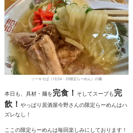
ソーキそば（12/24・25限定らーめん）の麺
完食！
完
本日も、具材・麺を
そしてスープも
飲！
やっぱり居酒屋今野さんの限定らーめんはハ
ズレなし！
ここの限定らーめんは毎回楽しみにしております！