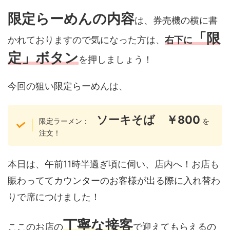
限定らーめんの内容
は、券売機の横に書
「限
かれておりますので気になった方は、
右下に
定」ボタン
を押しましょう！
今回の狙い限定らーめんは、
ソーキそば ￥800
限定ラーメン：
を
注文！
本日は、午前11時半過ぎ頃に伺い、店内へ！お店も
賑わっててカウンターのお客様が出る際に入れ替わ
りで席につけました！
丁寧な接客
ここのお店の
で迎えてもらえるの