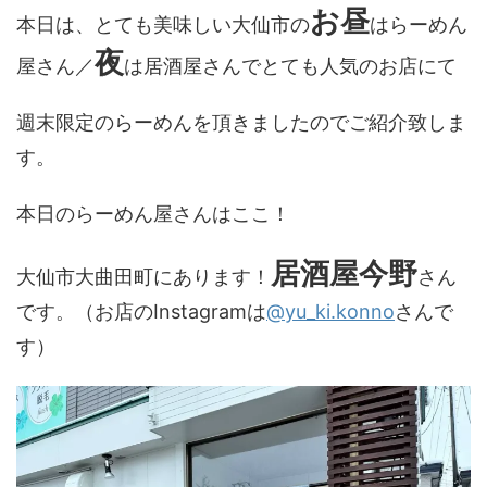
お
昼
本日は、とても美味しい大仙市の
はらーめん
夜
屋さん／
は居酒屋さんでとても人気のお店にて
週末限定のらーめんを頂きましたのでご紹介致しま
す。
本日のらーめん屋さんはここ！
居酒屋今野
大仙市大曲田町にあります！
さん
です。（お店のInstagramは
@yu_ki.konno
さんで
す）