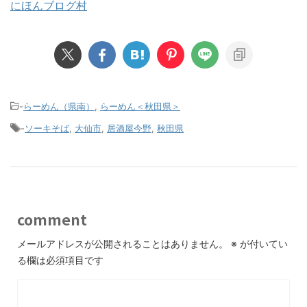
にほんブログ村
-
らーめん（県南）
,
らーめん＜秋田県＞
-
ソーキそば
,
大仙市
,
居酒屋今野
,
秋田県
comment
メールアドレスが公開されることはありません。
※
が付いてい
る欄は必須項目です