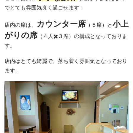
でとても雰囲気良く過ごせます！
カウンター席
小上
店内の席は、
（５席）と
がりの席
（４人✖️３席）の構成となっておりま
す。
店内はとても綺麗で、落ち着く雰囲気となっており
ます。