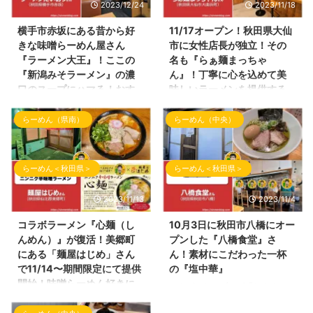
2023/12/24
2023/11/18
横手市赤坂にある昔から好
11/17オープン！秋田県大仙
きな味噌らーめん屋さん
市に女性店長が独立！その
『ラーメン大王』！ここの
名も『らぁ麺まっちゃ
『新潟みそラーメン』の濃
ん』！丁寧に心を込めて美
口のスープにハマる！おす
味しいラーメンを提供する
すめです！
お店！
らーめん（県南）
らーめん（中央）
こんばんわ！ 久しぶりのブログ
こんにちわ！しんめんのブログの
『しんめんの旅』の投稿となりま
お時間となりました！ 本日の投
した。 今回は横手市赤坂にござ
稿は、2023年11月17日（金曜
いますラーメン屋さんへご訪問さ
日）にオープンしました大仙市の
らーめん＜秋田県＞
らーめん＜秋田県＞
せて頂きました！ 数年前、横手
ラーメン店さんの 試食会にご招
市の仕事帰りではよくお世話にな
待して頂きましたので、お店の内
2023/11/13
2023/11/4
っていたお店！ 「ラーメンだい
容・ラーメン情報を投稿していき
おう」さんです！ ラーメンだい
ます！ らぁ麺まっちゃんの外観
コラボラーメン『心麺（し
10月3日に秋田市八橋にオー
おうさんの外観 らーめん屋さん
以前は、『居酒屋今野』さんの2
んめん）』が復活！美郷町
プンした『八橋食堂』さ
の場所 ラーメンだいおうさんの
号店として営業していた 『ラー
にある「麺屋はじめ」さん
ん！素材にこだわった一杯
場所は、 ヤマダデンキ テック
メン結喜（ゆうき）』さんの店長
で11/14〜期間限定にて提供
の『塩中華』
ランドNew横手店さんの近くに
の松本さんが独立！おめでとうご
開始！味噌らーめん好きに
こんばんわ！ブログ『しんめんの
あります。 下記Googleマップに
ざいます！ 新しいお店は、『ら
はハマる一杯です！おすす
旅』のお時間となりました。 本
てご参照ください。最寄駅はJR
ぁ麺まっちゃん』 とても可愛ら
めです！