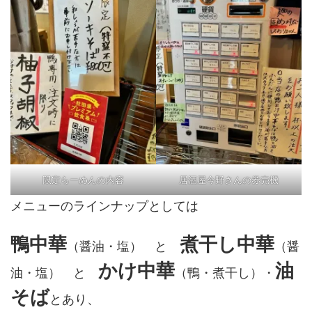
限定らーめんの内容
居酒屋今野さんの券売機
メニューのラインナップとしては
鴨中華
煮干し中華
（醤油・塩） と
（醤
かけ中華
油
油・塩） と
（鴨・煮干し）・
そば
とあり、