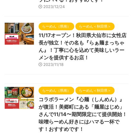
2023/12/24
らーめん（県南）
らーめん＜秋田県＞
11/17オープン！秋田県大仙市に女性店
長が独立！その名も『らぁ麺まっちゃ
ん』！丁寧に心を込めて美味しいラー
メンを提供するお店！
2023/11/18
らーめん（県南）
らーめん＜秋田県＞
コラボラーメン『心麺（しんめん）』
が復活！美郷町にある「麺屋はじめ」
さんで11/14〜期間限定にて提供開始！
味噌らーめん好きにはハマる一杯で
す！おすすめです！