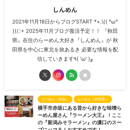
しんめん
2021年11月18日からブログSTART *+.\(( °ω°
))/.:+ 2025年11月ブログ復活予定！！ 『秋田
県』在住のらーめん大好き『しんめん』が 秋
田県を中心に東北を旅あるき 必要な情報を配
信していきます٩( 'ω' )و
らーめん（県南）
らーめん＜秋田県＞
横手市赤坂にある昔から好きな味噌ら
ーめん屋さん『ラーメン大王』！ここ
の『新潟みそラーメン』の濃口のスー
プにハマる！おすすめです！