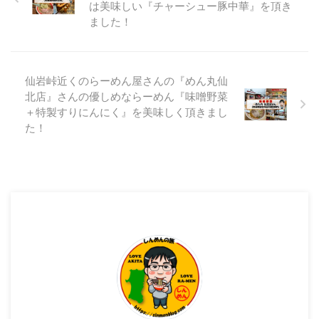
は美味しい『チャーシュー豚中華』を頂き
て とても気になり、それがきっ
ました！
かけで訪問してきました。 そこ
のお店とはここ！ 秋田県秋田市
中通にあります「麺屋とんぼ庵」
さんです！ 麺屋とんぼ庵さんの
仙岩峠近くのらーめん屋さんの『めん丸仙
外観 麺屋とんぼ庵さんの場所 麺
屋とんぼ庵さんは、明田地下 ...
北店』さんの優しめならーめん『味噌野菜
＋特製すりにんにく』を美味しく頂きまし
た！