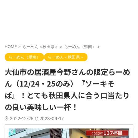
HOME
>
らーめん＜秋田県＞
>
らーめん（県南）
>
らーめん（県南）
らーめん＜秋田県＞
大仙市の居酒屋今野さんの限定らーめ
ん（12/24・25のみ）『ソーキそ
ば』！とても秋田県人に合う口当たり
の良い美味しい一杯！
2022-12-25
2023-09-17