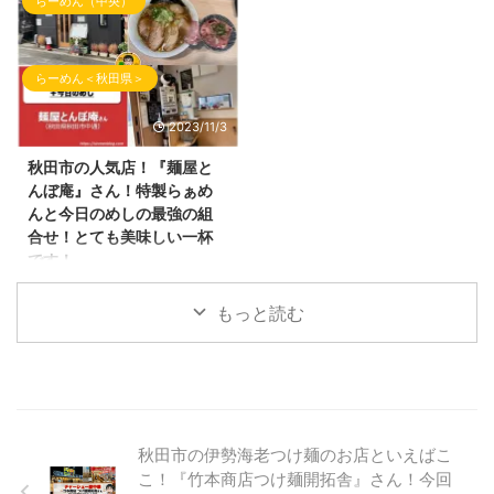
らーめん（中央）
日も10月訪問時のらーめん屋さ
横手駅となります。 ラーメン屋
しいネーミングです！
んを投稿していきます。 今回の
雪が降る季節が到来中！かなり冷
さんの駐車場は、お店の正面に車
（Instagramのアカウントは、＠
投稿は、 10月3日にオープンしま
え込んできましたね！ 本日の
を駐車するスペースがあり ...
ramen.maccha ...
した 秋田市八橋にオープンした
『しんめんの旅』でご紹介するら
らーめん＜秋田県＞
お店をご紹介いたします。 ここ
ーめんは、そんな冷え込んだ季節
のらーめん屋さんは、 秋田県に
でも温まるらーめん！ にんに
2023/11/3
かほ市にある『湯の台食堂』さん
く！旨辛！味噌！のキーワードが
の3号店としてオープン。 以前
入るらーめんのご紹介です！ 本
秋田市の人気店！『麺屋と
は、『シロクロ』さんのお店だっ
日のご紹介させて頂くラーメン店
んぼ庵』さん！特製らぁめ
た場所へ オープンしたお店はこ
さんはいつもご贔屓にさせて頂い
んと今日のめしの最強の組
こ！ 秋田県秋田市八橋にありま
ている 秋田県仙北郡美郷町の
合せ！とても美味しい一杯
す「八橋食堂」さんです！ 八橋
「麺屋はじめ」さんです！ 前回
です！
食堂さんの外観 八橋食堂さんの
のブログでもご紹介しましたが
こんばんわ！ブログ『しんめんの
場所 八橋食堂さんは、新国道の
2023年11月1日にて祝1周年のラ
旅』のお時間となりました。 10
もっと読む
マクドナルドの近くにありま ...
ーメン屋さんです！ 麺屋はじめ
月に訪問したらーめん屋さんの投
さん 麺屋はじめさんの場所 麺屋
稿がたまっておりますので 少し
はじめさんの近くには、競輪のサ
ずつ投稿をしていきます！ 今回
テライト六郷さんやイオンスーパ
の投稿は、秋田市で人気店のお店
...
を訪問してきたので そこのお店
をご紹介していきます。 ここの
秋田市の伊勢海老つけ麺のお店といえばこ
らーめん屋さんは、 インスタグ
こ！『竹本商店つけ麺開拓舎』さん！今回
ラムのフォロワーさんの投稿を見