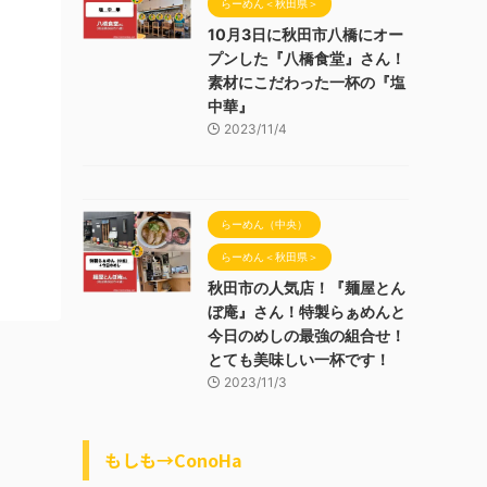
らーめん＜秋田県＞
10月3日に秋田市八橋にオー
プンした『八橋食堂』さん！
素材にこだわった一杯の『塩
中華』
2023/11/4
らーめん（中央）
らーめん＜秋田県＞
秋田市の人気店！『麺屋とん
ぼ庵』さん！特製らぁめんと
今日のめしの最強の組合せ！
とても美味しい一杯です！
2023/11/3
もしも→ConoHa