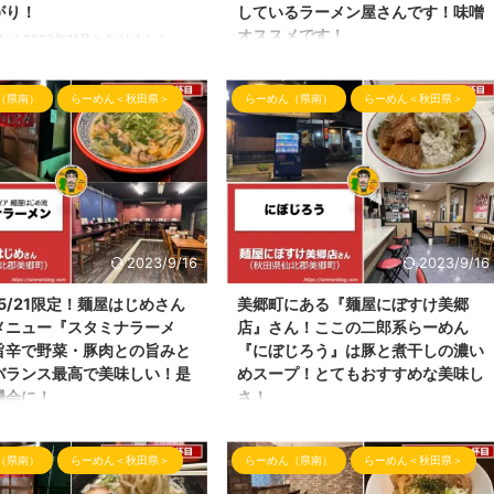
がり！
しているラーメン屋さんです！味噌
オススメです！
わ！2023年11月となりました
ログ「しんめんの旅」の更新をサ
久々のしんめんのラーメンブログのお時間
りました。申し訳ございません
です！ 本日のブログの内容は、時差投稿
（県南）
らーめん＜秋田県＞
らーめん（県南）
らーめん＜秋田県＞
)m ワードプレスとテーマの不具合も
の内容となります。 秋田県仙北郡美郷町
飾がうまくできておりません。
金沢にあります 国道13号線沿いにポツン
予定となります。それまで文字の
とある建物のラーメン屋さんの 『ラーメ
更しないまま掲載させて頂きま
ンショップ仙南店』さんです！今回はここ
日は久々の更新ということもあ
をご紹介させて頂きます。 ラーメンショ
贔屓にさせて頂いている「麺屋は
ップ仙南店さん 定期的に訪問したくなる
が 2023年11月1日にて丸1年と
ラーメン屋さんの一つです！ らーめん屋
で祝1周年となりました！ おめで
さんの場所 ラーメンショップ仙南店さん
2023/9/16
2023/9/16
います。今回はこの周年祭の限定
の場所は、 国道13号線沿いにあり、 近く
・5/21限定！麺屋はじめさん
美郷町にある『麺屋にぼすけ美郷
を取り上げていきます！ 麺屋は
には、道の駅「美郷」や ローソン美郷町
メニュー『スタミナラーメ
店』さん！ここの二郎系らーめん
店さんの近くにあります。 駐車場は、お
旨辛で野菜・豚肉との旨みと
『にぼじろう』は豚と煮干しの濃い
店の前が駐 ...
バランス最高で美味しい！是
めスープ！とてもおすすめな美味し
機会に！
さ！
わ！しんめんの秋田らーめんブロ
こんばんわ！しんめんのラーメンブログの
す！ 本日の投稿は、仙北郡美郷町
お時間となりました。 昨夜、閉店間際に
（県南）
らーめん＜秋田県＞
らーめん（県南）
らーめん＜秋田県＞
麺屋はじめ』さんの限定らーめん
ここ仙北郡美郷町六郷にあるらーめん屋さ
ます。 （Instagram： ＠
んへ お邪魔してきましたのでご紹介して