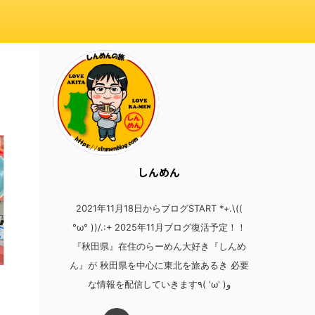
しんめん
2021年11月18日からブログSTART *+.\((
°ω° ))/.:+ 2025年11月ブログ復活予定！！
『秋田県』在住のらーめん大好き『しんめ
ん』が 秋田県を中心に東北を旅あるき 必要
な情報を配信していきます٩( 'ω' )و