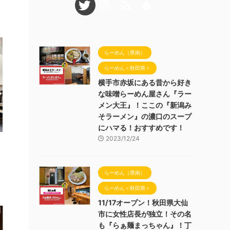
らーめん（県南）
らーめん＜秋田県＞
横手市赤坂にある昔から好き
な味噌らーめん屋さん『ラー
メン大王』！ここの『新潟み
そラーメン』の濃口のスープ
にハマる！おすすめです！
2023/12/24
らーめん（県南）
らーめん＜秋田県＞
11/17オープン！秋田県大仙
市に女性店長が独立！その名
も『らぁ麺まっちゃん』！丁