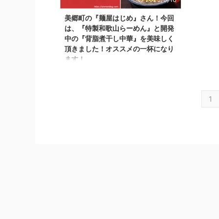
線沿いにお店があります。 国道13号線沿
hajime
美郷町の『麺屋はじめ』さん！今回
いを横手市方面から大仙市方面へ車で走行
情報を取
は、『特製和歌山らーめん』と開発
している途中に 道路沿い ...
が自分と
中の『背脂煮干し中華』を美味しく
宝 ...
頂きました！オススメの一杯になり
ます！
こんばんわ！しんめんのブログ📝の投稿と
なりました！ いつもブログ『しんめんの
旅』を見て頂きありがとうございます！
1
今回の投稿は、美郷町にある人気のラーメ
ン屋さんで 秋田県に和歌山らーめんを広
めてくれた立役者！ 仙北郡美郷町の『麺
屋はじめ』さんへ訪問！（Instagram：
＠hajime8118.akita こちらで最新のお店
の情報を取得できます） 麺屋はじめさん
のお店の外観 らーめん屋さんの場所 麺屋
はじめさんの場所は、大仙市と横手市の間
にある美郷町六郷の国道13号線沿いにあり
ます。 国道13号線沿いを ...