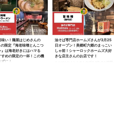
8118.akita こちらで最新のお店の
いきます。 今回ご訪問させて頂いたらー
得できます） いきなり限定ラー
めん屋さんは、 ここ『麺屋にぼすけ美郷
像を今回は載せちゃいます！ 本
店』さんとなります！ 夜9時まで営業して
グにてこのらーめんをご紹介致し
いるので、仕事終わりの遅い時間などに
今回も、なんだかんだ閉店間際に
訪問できる為、とても重宝しているらーめ
ゃってご迷惑をおかけしちゃいま
ん屋さんです！ 麺屋にぼすけ美郷店さん
2023/9/16
2023/9/16
 _)m 5/20・5/21の限定らーめん
らーめん屋さんの場所 麺屋にぼすけ美郷
美味い！麺屋はじめさんの
油そば専門店ホームズさんが3月25
屋さんの場所 麺屋はじめさんの
店さんの場所は、大仙市から横手市に向か
からの限定『海老味噌とんこつ
日オープン！美郷町六郷のまっこい
郷町 ...
う国道13号線沿いにあります。 近くに
ン』は海老好きにはハマる
しゃ前！シャーロックホームズ大好
は、とん太美 ...
すすめの限定の一杯！この機
きな店主さんのお店です！
さずに！
こんばんわ！しんめんのブログ📝のお時間
となりました。 最近、春の到来により花
わ！しんめんの秋田らーめんブロ
粉症やアレルギー関係で悩まれており、ブ
す！ いつもブログ『しんめんの
ログ関係がなかなか進まず ブログ更新し
て頂き、ありがとうございます！
ないの〜という嬉しいお声を頂きましたの
なんとかブログのお時間も取れる
で、少しずつ更新頻度を高めていきます。
で少しずつ挽回しております笑
今回の投稿は、 明日3月25日（土）オー
稿は、美郷町にある 店主さんの
プンする 仙北郡美郷町の 油そば専門
歌山県のらーめんを秋田県県南か
店さんへプレオープン中に訪問できまし
くれた 人気のラーメン屋さ
た。 訪問のきっかけは、美郷町で大人気
郡美郷町の『麺屋はじめ』さん
のラーメン店！麺屋はじめさんの店主さん
 （Instagram： ＠