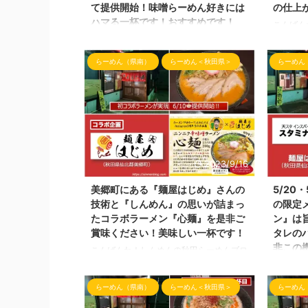
て提供開始！味噌らーめん好きには
の仕上
ハマる一杯です！おすすめです！
こんばん
ね。 ブ
雪が降る季節が到来中！かなり冷え込んで
ボってお
きましたね！ 本日の『しんめんの旅』で
らーめん（県南）
らーめん＜秋田県＞
らーめん
m(_ _
ご紹介するらーめんは、そんな冷え込んだ
あり、装
季節でも温まるらーめん！ にんにく！旨
後日解消
辛！味噌！のキーワードが入るらーめんの
色など変
ご紹介です！ 本日のご紹介させて頂くラ
す。 本
ーメン店さんはいつもご贔屓にさせて頂い
り、 ご
ている 秋田県仙北郡美郷町の「麺屋はじ
じめ」さん
め」さんです！ 前回のブログでもご紹介
いうこと
しましたが2023年11月1日にて祝1周年のラ
2023/9/16
とうござ
ーメン屋さんです！ 麺屋はじめさん 麺屋
美郷町にある『麺屋はじめ』さんの
5/20
ラーメン
はじめさんの場所 麺屋はじめさんの近く
技術と『しんめん』の思いが詰まっ
の限定
じ ...
には、競輪のサテライト六郷さんやイオン
たコラボラーメン『心麺』を是非ご
ン』は
スーパ ...
賞味ください！美味しい一杯です！
タレの
非この
こんばんわ！しんめんの秋田らーめんブロ
グ📝です！ 本日は、らーめんブログ2年
こんにち
目！Instagram4年目！ここまで来れたの
グ📝で
らーめん（県南）
らーめん＜秋田県＞
らーめん
は、 ブログを見て頂いている皆様！らー
にある『
めん屋さんのご協力があってこそです！
情報となり