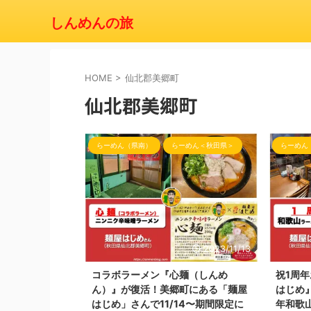
しんめんの旅
HOME
>
仙北郡美郷町
仙北郡美郷町
らーめん（県南）
らーめん＜秋田県＞
らーめん
2023/11/13
コラボラーメン『心麺（しんめ
祝1周
ん）』が復活！美郷町にある「麺屋
はじめ
はじめ」さんで11/14〜期間限定に
年和歌