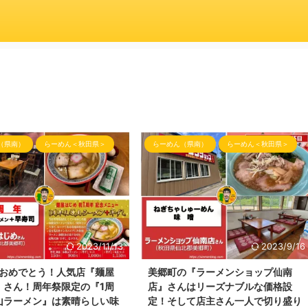
（県南）
らーめん＜秋田県＞
らーめん（県南）
らーめん＜秋田県＞
2023/11/13
2023/9/16
年おめでとう！人気店『麺屋
美郷町の『ラーメンショップ仙南
』さん！周年祭限定の『1周
店』さんはリーズナブルな価格設
山ラーメン』は素晴らしい味
定！そして店主さん一人で切り盛り