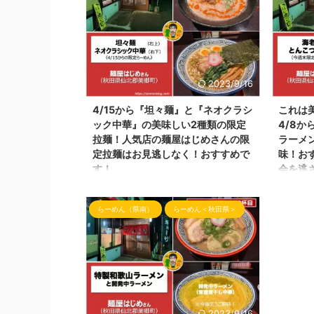
この場をかりて、皆様！本当にありがとう
hajime
ございます！今後ともよろしくです！ 本
情報を取
日の投稿は、仙北郡美郷町にある『麺屋は
メンの画
じめ』さんと （Instagram： ＠
日はブロ
hajime8118.akita です） なんと！なん
ます！ 
と！ラーメンのコラボ企画をさせて頂くこ
訪問しち
2023/9/16
ととなりました！ こんな機会を頂けると
した。m(_
4/15から『坦々麺』と『ネオクラシ
これは
はInstagramをしてい ...
らーめん
ック中華』の美味しい2種類の限定
4/8
場所は、美
拉麺！人気店の麺屋はじめさんの限
ラーメ
定拉麺はお見逃しなく！おすすめで
味！お
す！
会を逃
こんばんわ！しんめんの秋田らーめんブロ
こんばん
グ📝です！ 本日の投稿は、仙北郡美郷町
グ📝で
らーめん（県南）
らーめん＜秋田県＞
にある『麺屋はじめ』さんの限定らーめん
旅』を見
情報となります。 （Instagram： ＠
最近は、
hajime8118.akita こちらで最新のお店の
感じなの
情報を取得できます） 麺屋はじめさんの
本日の投
お店の外観 今回も、夜20時頃の来店でい
地元 和
つも閉店間際にお邪魔してご迷惑をかけて
ら広めて
おります。 らーめん屋さんの場所 麺屋は
ん 仙北
じめさんの場所は、美郷町六郷の国道13号
へ再訪問！
2023/9/16