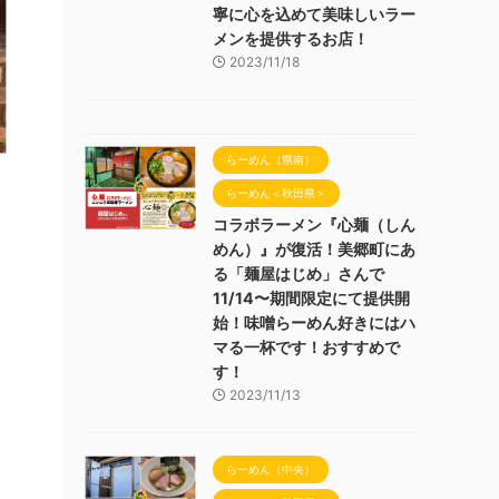
寧に心を込めて美味しいラー
メンを提供するお店！
2023/11/18
らーめん（県南）
らーめん＜秋田県＞
コラボラーメン『心麺（しん
めん）』が復活！美郷町にあ
る「麺屋はじめ」さんで
11/14〜期間限定にて提供開
始！味噌らーめん好きにはハ
マる一杯です！おすすめで
す！
2023/11/13
らーめん（中央）