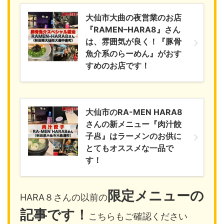
大仙市大曲の夜営業のお店
『RAMEN–HARA8』さん
は、雰囲気が良く！『豚骨
魚介系のらーめん』がおす
すめのお店です！
大仙市のRA-MEN HARA8
さんの新メニュー『肉汁餃
子🥟』はラーメンのお供に
とてもオススメな一品で
す！
限定メニュー
の
HARA８さんの以前の
記事です！
こちらもご確認ください