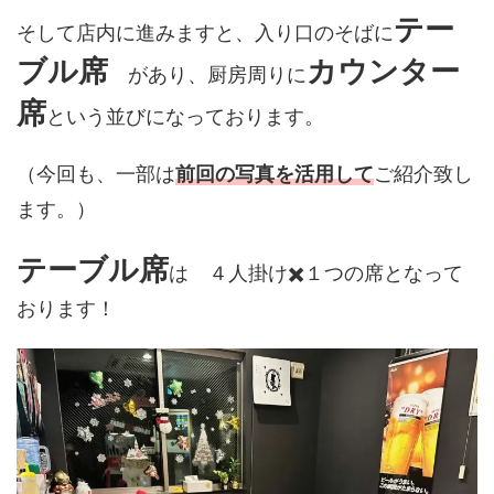
テー
そして店内に進みますと、入り口のそばに
ブル席
カウンター
があり、厨房周りに
席
という並びになっております。
（今回も、一部は
前回の写真を活用して
ご紹介致し
ます。）
テーブル席
は ４人掛け✖️１つの席となって
おります！