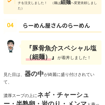
細麺
チを注文しました！ （麺は
へ変更依頼しまし
た）
らーめん屋さんのらーめん
『豚骨魚介スペシャル塩
（細麺）
』
が着丼しました！
器の中
見た目は、
が綺麗に盛り付けされてい
て、
ネギ・チャーシュ
濃厚スープの上に
ー・半熟卵・岩のり・メンマ
と乗っ