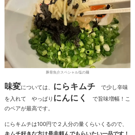
豚骨魚介スペシャル塩の麺
味変
にらキムチ
については、
で少し辛味
にんにく
を入れて やっぱり
で旨味増幅！こ
のペアが最高です。
にらキムチは100円で２人分の量くらいくるので、
キムチ好きな方は是非頼んでもらいたい一品です！