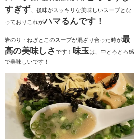
すぎず
、後味がスッキリな美味しいスープとな
ハマるんです！
っておりこれが
最
岩のり・ねぎとこのスープが混ざり合った時が
高の美味しさ
味玉
です！
は、中とろとろ感
で美味しいです！