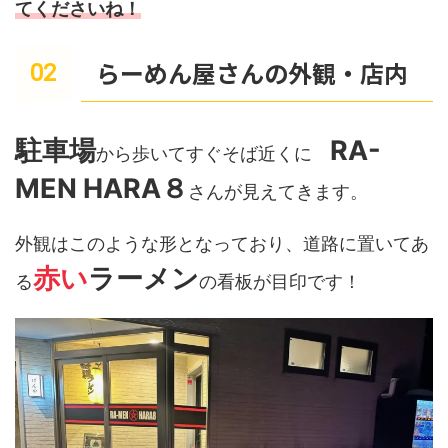
てくださいね！
らーめん屋さんの外観・店内
駐車場
RA-
から歩いてすぐそば近くに
MEN HARA８
さんが見えてきます。
外観はこのような形となっており、道路に置いてあ
赤い
ラーメン
る
の看板が目印です！