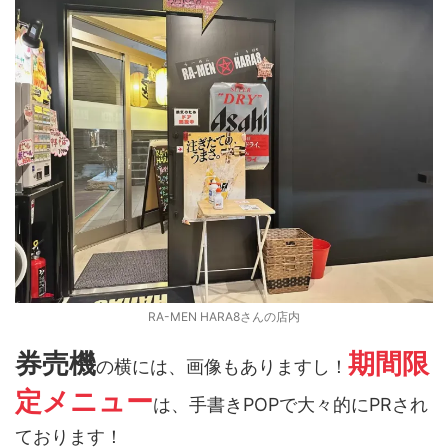
RA-MEN HARA8さんの店内
券売機
期間限
の横には、画像もありますし！
定メニュー
は、手書きPOPで大々的にPRされ
ております！