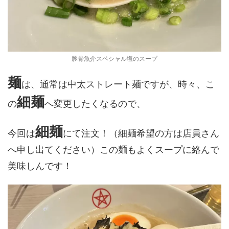
豚骨魚介スペシャル塩のスープ
麺
は、通常は中太ストレート麺ですが、時々、こ
細麺
の
へ変更したくなるので、
細麺
今回は
にて注文！（細麺希望の方は店員さん
へ申し出てください）この麺もよくスープに絡んで
美味しんです！