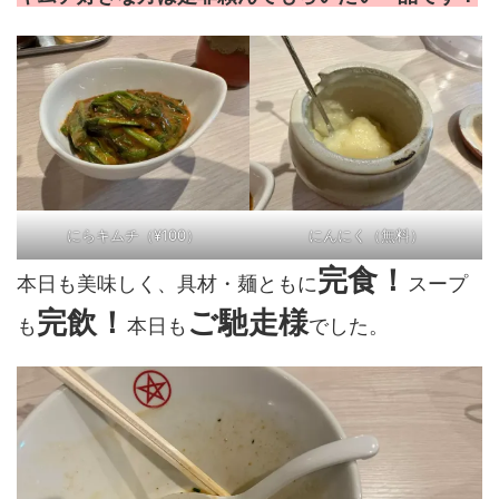
にらキムチ（¥100）
にんにく（無料）
完食！
本日も美味しく、具材・麺ともに
スープ
完飲！
ご馳走様
も
本日も
でした。