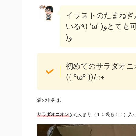
イラストのたまねぎ
いる٩( 'ω' )وとても可愛いパッケージの段ボール箱です٩( 'ω'
)و
初めてのサラダオニオ
(( °ω° ))/.:+
箱の中身は、
サラダオニオン
がたんまり（１５袋も！！）入