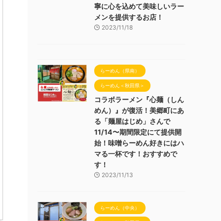
寧に心を込めて美味しいラー
メンを提供するお店！
2023/11/18
らーめん（県南）
らーめん＜秋田県＞
コラボラーメン『心麺（しん
めん）』が復活！美郷町にあ
る「麺屋はじめ」さんで
11/14〜期間限定にて提供開
始！味噌らーめん好きにはハ
マる一杯です！おすすめで
す！
2023/11/13
らーめん（中央）