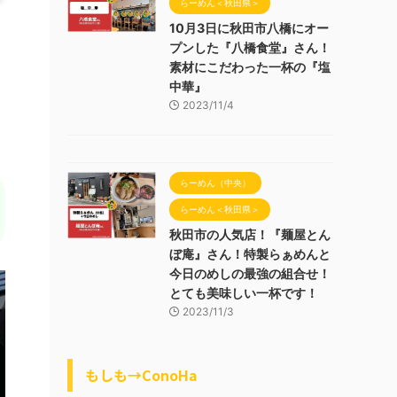
らーめん＜秋田県＞
10月3日に秋田市八橋にオー
プンした『八橋食堂』さん！
素材にこだわった一杯の『塩
中華』
2023/11/4
らーめん（中央）
らーめん＜秋田県＞
秋田市の人気店！『麺屋とん
ぼ庵』さん！特製らぁめんと
今日のめしの最強の組合せ！
とても美味しい一杯です！
2023/11/3
もしも→ConoHa