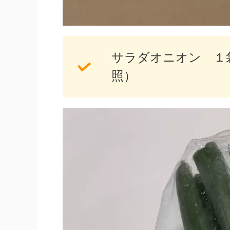
サラダオニオン １
照）