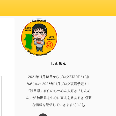
しんめん
2021年11月18日からブログSTART *+.\((
°ω° ))/.:+ 2025年11月ブログ復活予定！！
『秋田県』在住のらーめん大好き『しんめ
ん』が 秋田県を中心に東北を旅あるき 必要
な情報を配信していきます٩( 'ω' )و