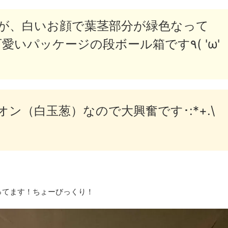
が、白いお顔で葉茎部分が緑色なって
ン（白玉葱）なので大興奮です･:*+.\
ってます！ちょーびっくり！