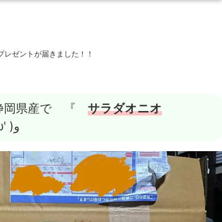
スプレゼントが届きました！！
！
の静岡県産で 『
サラダオニオ
』 が届きました٩( 'ω' )و