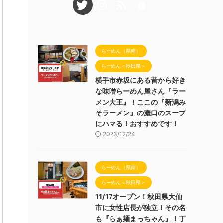
らーめん（県南）
らーめん＜秋田県＞
横手市赤坂にある昔から好き
な味噌らーめん屋さん『ラー
メン大王』！ここの『新潟み
そラーメン』の濃口のスープ
にハマる！おすすめです！
2023/12/24
らーめん（県南）
らーめん＜秋田県＞
11/17オープン！秋田県大仙
市に女性店長が独立！その名
も『らぁ麺まっちゃん』！丁