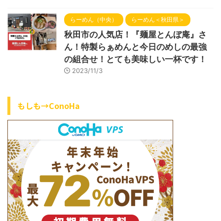
らーめん（中央）
らーめん＜秋田県＞
秋田市の人気店！『麺屋とんぼ庵』さ
ん！特製らぁめんと今日のめしの最強
の組合せ！とても美味しい一杯です！
2023/11/3
もしも→ConoHa