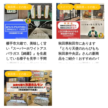
す！
です！
秋田県＜その他＞
スイーツ
秋田県＜その他＞
こんにちわ！ ブログ「しんめん
こんばんわ！ブログ（しんめんの
の旅」を配信致します。 6月は更
旅）のお時間となりました！ 本
新頻度が低くなってしまい申し訳
日の投稿は、横手市十文字町に
ございませんでした。 今まで溜
3月21日にオープンしました創作
まってしまった記事を少しずつ配
ダイニングのお店のご紹介となり
信していきます！ 本日の投稿
ます。 ここのお店は、十文字飲
2023/9/16
2023/9/16
は、秋田県横手市で、2023年4
食街の中にあるお店です！（国道
月にオープンされたお蕎麦屋さん
側の方のお店です） 晴レル夜さ
横手市大雄で、美味しく甘
秋田県秋田市にあります
をご紹介致します。 場所は、秋
んの外観 お店の名前は、晴レル
い『スーパーホワイトアス
『とろり天使のわらびもち
田県横手市平鹿町にあります平鹿
夜（ハレルヤ）さんです！ 晴レ
パラガス【綺羅】』を生産
秋田泉中央店』さんの新商
野球場や浅舞陸上競技場の近くに
ル夜さんの看板が立体的でとても
している様子を見学！手間
品をご紹介！おすすめのパ
ある 『樹楽庵（きらくあん）』
良い感じです！ 本日はこのお店
と愛情込めた一品がここに
フェとシューは美味しい商
さん です。（Instagram：
をご紹介致します。 お店の場所
あります！
品でした！
osobaya_kirakuan こちらで最
晴レル夜さんは、国道13号線沿
秋田県＜その他＞
こんばんわ！しんめんのブログの
おはようございます！しんめんの
新のお店情報をご覧頂けます。）
いにある『十文字飲飲食店街』の
お時間です！ 今回の記事は、
ブログのお時間となりました。
樹楽庵さん 道路沿いにあり、と
中にあります。 向かい側には、
2023年1月に、 『ホワイトアス
今回の記事は、個人的にとても好
ても目 ...
道の駅十文字があるので、と ...
パラガス』で有名な横手市大雄に
きな わらびもち！のお店の内容
あります 農事組合法人さんのと
となります。 新感覚！とても柔
ころに伺ってきましたので、ご紹
らかいわらびもち、口の中でとろ
2023/9/16
介させて頂きます！ 久しぶりの
けてしまうという全国で人気沸騰