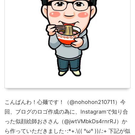
こんばんわ！心麺です！（@nohohon210711）今
回、ブログのロゴ作成の為に、Instagramで知り合
った似顔絵師おささん（@jwtVMbkDs4rnrRJ）か
ら作っていただきました･:*+.\(( °ω° ))/.:+ 下記が似