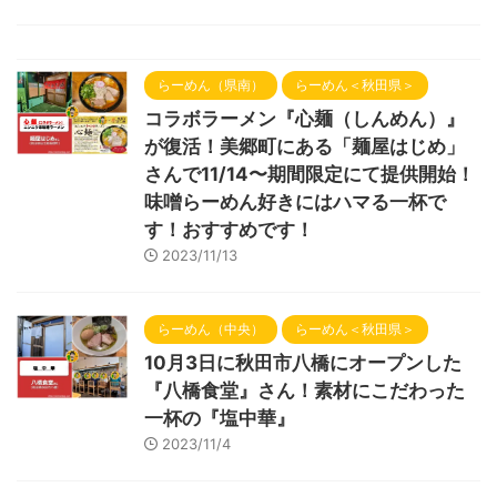
らーめん（県南）
らーめん＜秋田県＞
コラボラーメン『心麺（しんめん）』
が復活！美郷町にある「麺屋はじめ」
さんで11/14〜期間限定にて提供開始！
味噌らーめん好きにはハマる一杯で
す！おすすめです！
2023/11/13
らーめん（中央）
らーめん＜秋田県＞
10月3日に秋田市八橋にオープンした
『八橋食堂』さん！素材にこだわった
一杯の『塩中華』
2023/11/4