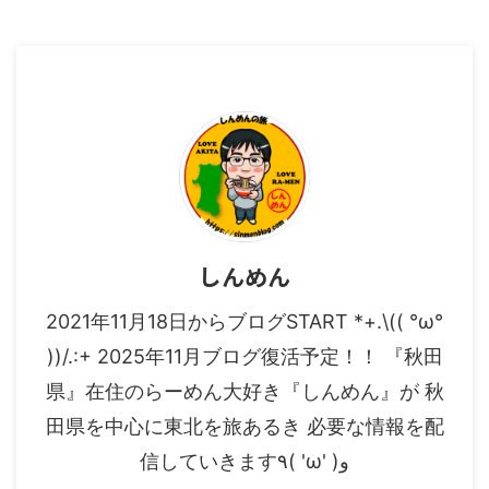
しんめん
2021年11月18日からブログSTART *+.\(( °ω°
))/.:+ 2025年11月ブログ復活予定！！ 『秋田
県』在住のらーめん大好き『しんめん』が 秋
田県を中心に東北を旅あるき 必要な情報を配
信していきます٩( 'ω' )و