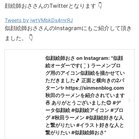
顔絵師おささんのTwitterとなります 👇
Tweets by jwtVMbkDs4rnrRJ
似顔絵師おささんのInstagramにもご紹介して頂き
ました。 👇
似顔絵師おさ on Instagram: "似顔
絵オーダーです( ¨̮ ) ラーメンブロ
グ用のアイコン似顔絵を描かせてい
ただきました🎵 正面と横向きの2パ
ターン✨ https://sinmenblog.com
秋田のラーメンを紹介されています
🍜 ありがとうございました😊 #デ
ータ似顔絵 #似顔絵アイコン #ブロ
グ #秋田ラーメン #似顔絵好きな人
と繋がりたい #イラスト好きな人と
繋がりたい #似顔絵師おさ"