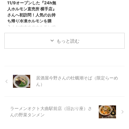
野菜の栽培の様子を見学できるの
中のお店のご紹介となります！
11/9オープンした『24h無
で、とてもウキウキな気分で訪問
とろり天使のわらびもち秋田泉中
人ホルモン直売所 横手店』
してきました！ 農事組合法人さ
央店さん 今回のわらびもちの人
さんへ初訪問！人気のお持
んのご紹介 今回訪問させて頂い
気店さんは、ここ！ 『とろり天
ち帰り冷凍ホルモンを購
た農事組合法人さんは、 農業組
使のわらびもち 秋田泉中央店』
入！おすすめのホルモンで
合法人 太結稲（たいゆいな）さ
さんとなります。 とろり天使の
す！
んです！ （ Instagram：
わらびもち秋田泉中央店さんの場
もっと読む
こんばんわ！しんめんのブログの
＠taiyuina2022 さん ） 「太結
所と駐車場 とろり天使のわらび
お時間となりました！ 秋田県内
稲」という農業法人は「大雄いい
もち秋田泉中央店さんのお店の場
にて年内中に８店舗営業予定とな
な」が ...
所は、泉いちょう通り沿いにあり
っている２４h無人ホルモン直売
...
所さん （24h無人ホルモン直売所
さんのホームページ！） 前回の
ご紹介は、大仙市神宮寺にありま
居酒屋今野さんの牡蠣潮そば（限定らーめ
す ２４h無人ホルモン直売所
ん）
大仙神岡店さんでした。 前回の
大仙神岡店さんの記事はこちら
https://sinmenblog.com/archive
s/2777 今回は、ご紹介する 無
ラーメンオクト大曲駅前店（旧おり座）さ
人直売所は ２４h無人ホルモン
んの野菜タンメン
直売所 横手店さんです！ 2022
年11月9日（水）にオープンした
様子です！ 営 ...