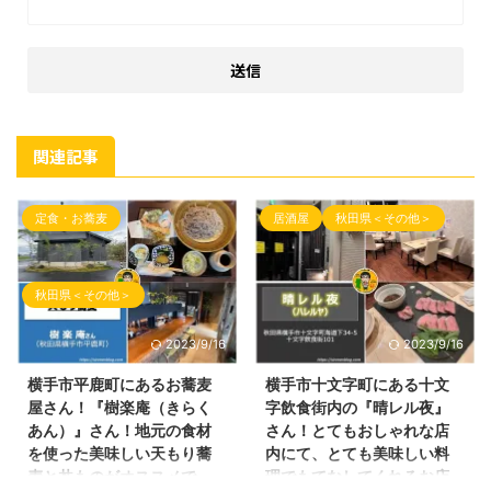
関連記事
定食・お蕎麦
居酒屋
秋田県＜その他＞
秋田県＜その他＞
2023/9/16
2023/9/16
横手市平鹿町にあるお蕎麦
横手市十文字町にある十文
屋さん！『樹楽庵（きらく
字飲食街内の『晴レル夜』
あん）』さん！地元の食材
さん！とてもおしゃれな店
を使った美味しい天もり蕎
内にて、とても美味しい料
麦と丼ものがオススメで
理でもてなしてくれるお店