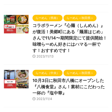
らーめん（県南）
らーめん＜秋田県＞
コラボラーメン『心麺（しんめん）』
が復活！美郷町にある「麺屋はじめ」
さんで11/14〜期間限定にて提供開始！
味噌らーめん好きにはハマる一杯で
す！おすすめです！
2023/11/13
らーめん（中央）
らーめん＜秋田県＞
10月3日に秋田市八橋にオープンした
『八橋食堂』さん！素材にこだわった
一杯の『塩中華』
2023/11/4