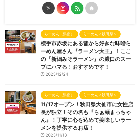
らーめん（県南）
らーめん＜秋田県＞
横手市赤坂にある昔から好きな味噌ら
ーめん屋さん『ラーメン大王』！ここ
の『新潟みそラーメン』の濃口のスー
プにハマる！おすすめです！
2023/12/24
らーめん（県南）
らーめん＜秋田県＞
11/17オープン！秋田県大仙市に女性店
長が独立！その名も『らぁ麺まっちゃ
ん』！丁寧に心を込めて美味しいラー
メンを提供するお店！
2023/11/18