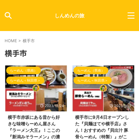
しんめんの旅
HOME
>
横手市
横手市
らーめん（県南）
らーめん（県南）
らーめん＜秋田県＞
らーめん＜秋田県＞
2023/12/24
2023/9/19
横手市赤坂にある昔から好
横手市に9月4日オープンし
きな味噌らーめん屋さん
た『貝麺ほてや横手店』さ
『ラーメン大王』！ここの
ん！おすすめの『貝出汁 豚
『新潟みそラーメン』の濃
骨らーめん（特製）』がこ