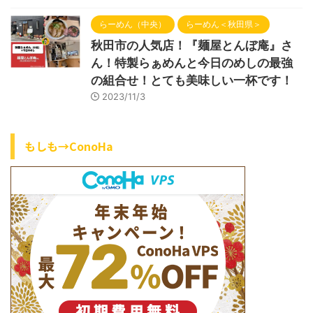
らーめん（中央）
らーめん＜秋田県＞
秋田市の人気店！『麺屋とんぼ庵』さ
ん！特製らぁめんと今日のめしの最強
の組合せ！とても美味しい一杯です！
2023/11/3
もしも→ConoHa