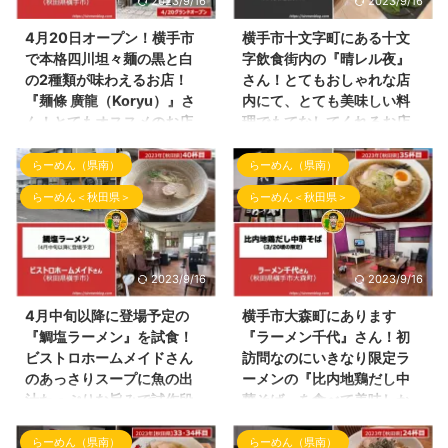
2023/9/16
2023/9/16
は、秋田県横手市で、2023年4
YouTuberの方々が訪れておりま
月にオープンされたお蕎麦屋さん
す！ そのらーめん屋さんとは
4月20日オープン！横手市
横手市十文字町にある十文
をご紹介致します。 場所は、秋
「Bistro Home Made（ビストロ
で本格四川坦々麺の黒と白
字飲食街内の『晴レル夜』
田県横手市平鹿町にあります平鹿
ホームメイド）」さん です！
の2種類が味わえるお店！
さん！とてもおしゃれな店
野球場や浅舞陸上競技場の近くに
※Instagramは、＠
『麺條 廣龍（Koryu）』さ
内にて、とても美味しい料
ある 『樹楽庵（きらくあん）』
bistro_home_made さんとなり
ん！とてもオススメのお店
理でもてなしてくれるお店
さん です。（Instagram：
ます。最新情報などは、ラーメン
です！
です！
osobaya_kirakuan こちらで最
屋さんのInstagramをご覧くださ
らーめん（県南）
らーめん（県南）
おはようございます！しんめんの
こんばんわ！ブログ（しんめんの
新のお店情報をご覧頂けます。）
い！ ビストロホームメイドさん
ブログ📝（しんめんの旅）のお時
旅）のお時間となりました！ 本
樹楽庵さん 道路沿いにあり、と
の外観 ここのお店は、秋田 ...
らーめん＜秋田県＞
らーめん＜秋田県＞
間となりました！ 今回の投稿
日の投稿は、横手市十文字町に
ても目 ...
は、横手市四日町に 本格四川
3月21日にオープンしました創作
坦々麺専門店の『 麺條 廣龍
ダイニングのお店のご紹介となり
（Koryu） 』さんが 2023年4月
ます。 ここのお店は、十文字飲
2023/9/16
2023/9/16
20日（木曜日）にオープン致し
食街の中にあるお店です！（国道
ます！ （Instagram：
側の方のお店です） 晴レル夜さ
4月中旬以降に登場予定の
横手市大森町にあります
koryu_yokote こちらで最新の
んの外観 お店の名前は、晴レル
『鯛塩ラーメン』を試食！
『ラーメン千代』さん！初
お店の情報をご覧頂けます。）
夜（ハレルヤ）さんです！ 晴レ
ビストロホームメイドさん
訪問なのにいきなり限定ラ
オープン情報も含めて下記のお店
ル夜さんの看板が立体的でとても
のあっさりスープに魚の出
ーメンの『比内地鶏だし中
のチラシに載っておりますが、
良い感じです！ 本日はこのお店
汁たっぷりな旨みで試作段
華そば』を食べて美味しか
今回、しんめんがお店の先行試食
をご紹介致します。 お店の場所
階でも美味い！
った！
会にお誘い頂きましたのでその内
晴レル夜さんは、国道13号線沿
らーめん（県南）
らーめん（県南）
こんばんわ！しんめんのラーメン
こんばんわ！しんめんのブログ📝
容をご紹介させて頂きます。 麺
いにある『十文字飲飲食店街』の