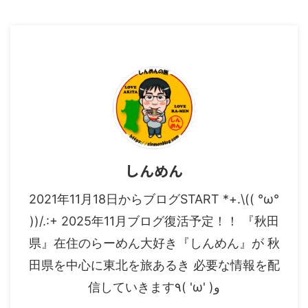
さんはここ！ 横手市中央町にあ
ります） 自家製麺 節屋かつらさ
ります『Noodle Shop7（ヌード
ん ここの節屋かつらさんでは、
ルショップセブン）』さん に初
個人的には栄養価の高いスプラウ
訪問しました！ 夜営業のお店
トがとても好きです！ 店内の掲
で！18時から深夜まで営業！ と
示物 らーめん屋さんの場所や駐
ても楽しい店長の村田さんの接客
車場 自家製麺 節屋かつらさんが
で楽しい雰囲気で食事がで ...
ある場所は、横手ハッピータウン
内となっており 近くにME ...
しんめん
2021年11月18日からブログSTART *+.\(( °ω°
))/.:+ 2025年11月ブログ復活予定！！ 『秋田
県』在住のらーめん大好き『しんめん』が 秋
田県を中心に東北を旅あるき 必要な情報を配
信していきます٩( 'ω' )و