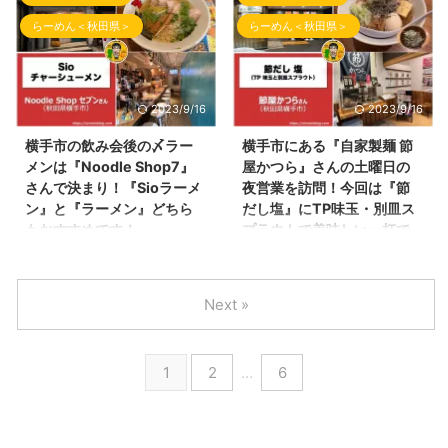
ブログのお時間となりました！
のお時間となりました。 最近、
條 廣龍さんのチラシ（表） 麺條
中にあります。 向かい側には、
らーめん＜秋田県＞
らーめん＜秋田県＞
今回訪問したお店は、昨年
ブログの掲載が停滞しており、
廣龍さんの ...
道の駅十文字があるので、と ...
（2022年）に、秋田県を代表す
申し訳ございませんが少しずつ少
るYouTuberさんの 食用アマガエ
しずつ掲載をしてまいりますm(_
ルさんさんよりご紹介頂いたらー
_)m 今回の投稿は、先週、これま
2023/9/16
2023/9/16
めん屋さんの一つです！
た！初訪問のラーメン店さんをご
（Instagramは
紹介致します！ オープン時の
横手市の飲み会後の〆ラー
横手市にある『自家製麺 節
@amagaeru7893さんです） 食
Instagramの投稿（＠
メンは『Noodle Shop7』
屋かつら』さんの土曜日の
用アマガエルさんの動画（ビスト
noodle.chiyo さん）にて、ちょ
さんで決まり！『Sioラーメ
夜営業を訪問！今回は『節
ロホームメイドさん）
ー有名人の花輪で注目を浴びまし
ン』と『ラーメン』どちら
だし塩』にTP味玉・別皿ス
https://youtu.be/rCaGGwmJ3T0
た！ 元横綱白鵬さん や 料理
もおすすめです！
プラウトで美味しい一杯で
横手市で朝ラー文化を初めて取り
人道場六三郎さん、萬田久子さ
した！
こんばんわ！しんめんのブログ📝
入れ頂いたお店です！ そして横
ん、アンミカさんからの花輪には
のお時間となりました。 最近、
こんばんわ！しんめんのブログ📝
手市街より離れており工業団地の
びっくりしました！ ラーメン千
朝、気温が寒く０℃前後、日中
のお時間となりました！ 今回の
近くにあるお店です！ そのらー
代さんの外観 今回ご紹介するそ
Next »
10度前後と気温差が激しく、 な
投稿は、最近、こってりな感じの
めん屋さ ...
の注目のラーメン ...
かなか陽気な天気となりません
食事多かったので少しは健康に気
ね。こんな時には、温かい拉麺で
をつかい 横手市にあります「健
1
2
…
6
一杯としたいところです！ 本日
康を考えるラーメン」を提供して
は、先週・先々週とお世話になっ
もらえる 『自家製麺 節屋かつ
た初訪問のお店をご紹介致しま
ら』さんへ家族でお邪魔してきま
す！ 今回ご紹介するラーメン屋
した！（土曜日のみ夜営業してお