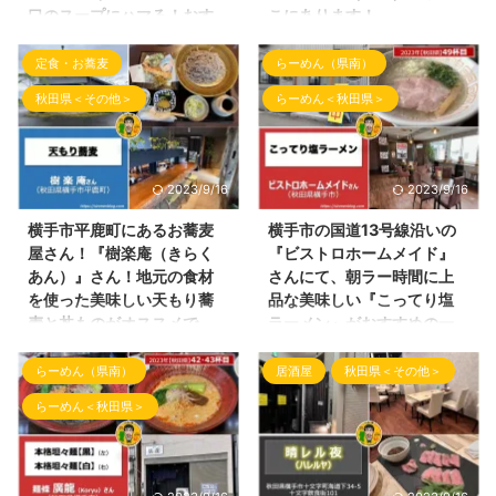
口のスープにハマる！おす
こにあります！
すめです！
こんばんわ、しんめんのラーメン
定食・お蕎麦
らーめん（県南）
ブログのお時間となりました！
こんばんわ！ 久しぶりのブログ
2023年8月27日にて閉店となっ
『しんめんの旅』の投稿となりま
秋田県＜その他＞
らーめん＜秋田県＞
た麺屋一布さんの予告通りの 横
した。 今回は横手市赤坂にござ
手市前郷一番町において貝出汁ラ
いますラーメン屋さんへご訪問さ
ーメン店として営業予定となった
せて頂きました！ 数年前、横手
との情報を頂きましたので その
市の仕事帰りではよくお世話にな
2023/9/16
2023/9/16
ラーメン屋さんへ先日訪問してき
っていたお店！ 「ラーメンだい
ました。 今回ご紹介するラーメ
おう」さんです！ ラーメンだい
横手市平鹿町にあるお蕎麦
横手市の国道13号線沿いの
ン屋さんは、9月４日頃からオー
おうさんの外観 らーめん屋さん
屋さん！『樹楽庵（きらく
『ビストロホームメイド』
プンしました予告通りの貝出汁ラ
の場所 ラーメンだいおうさんの
あん）』さん！地元の食材
さんにて、朝ラー時間に上
ーメン店 『貝麺ほてや』さんで
場所は、 ヤマダデンキ テック
を使った美味しい天もり蕎
品な美味しい『こってり塩
す！Instagramは、 ＠
ランドNew横手店さんの近くに
麦と丼ものがオススメで
ラーメン』がおすすめの一
kaimen_hoteiya_yokote となり
あります。 下記Googleマップに
す！
杯！
ます。 貝麺ほてやさん らーめん
てご参照ください。最寄駅はJR
らーめん（県南）
居酒屋
秋田県＜その他＞
こんにちわ！ ブログ「しんめん
こんにちわ！しんめんのラーメン
屋さんの場所 横手市前郷という
横手駅となります。 ラーメン屋
の旅」を配信致します。 6月は更
ブログのお時間です。 本日は、
地域 ...
さんの駐車場は、お店の正面に車
らーめん＜秋田県＞
新頻度が低くなってしまい申し訳
横手市に朝ラーを流行らせたとい
を駐車するスペースがあり ...
ございませんでした。 今まで溜
っても過言でないらーめん屋さん
まってしまった記事を少しずつ配
最近とても人気中で、さまざまな
信していきます！ 本日の投稿
インスタグラマーさんや