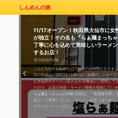
しんめんの旅
横手市赤坂にある昔から好きな味噌
11/17オープン！秋田県大仙市に女
コラボラーメン『心麺（しんめん）
10月3日に秋田市八橋にオープンし
秋田市の人気店！『麺屋とんぼ庵』
祝1周年おめでとう！人気店『麺屋
秋田市手形の『初代麺屋とのさき』
横手市に9月4日オープンした『貝
9/12グランドオープン！岩手県北
秋田YouTuber食用アマガエルさ
ん屋さん『ラーメン大王』！ここの
が独立！その名も『らぁ麺まっちゃ
活！美郷町にある「麺屋はじめ」さ
橋食堂』さん！素材にこだわった一
特製らぁめんと今日のめしの最強の
め』さん！周年祭限定の『1周年和
雰囲気良いお店！２９の日限定の『
や横手店』さん！おすすめの『貝出
『黄金製麺食堂』さん！地元に愛さ
十郎兵衛さんのコラボラーメン『ア
みそラーメン』の濃口のスープにハ
丁寧に心を込めて美味しいラーメン
11/14〜期間限定にて提供開始！味
『塩中華』
せ！とても美味しい一杯です！
ーメン』は素晴らしい味の仕上がり
SIO』は最高の一杯でした！おすす
骨らーめん（特製）』がここにあり
る製麺所が移転オープン！美味しい
ん』！ちゃんぽん風に辛味玉！自家
おすすめです！
するお店！
めん好きにはハマる一杯です！おす
ミーな『泡味噌鶏白湯』を頂きまし
素晴らしい一杯！
2023/11/13
2023/11/4
2023/11/3
2023/10/1
2023/9/19
す！
2023/9/17
2023/12/24
2023/11/18
2023/9/16
こんばんわ！ブログ『しんめんの旅』のお時間と
こんばんわ！ブログ『しんめんの旅』のお時間と
こんばんわ！2023年11月となりましたね。 ブロ
こんばんわ、しんめんのラーメンブログのお時間
こんばんわ、しんめんのラーメンブログのお時間
た。 本日も10月訪問時のらーめん屋さんを投稿し
た。 10月に訪問したらーめん屋さんの投稿がたま
んの旅」の更新をサボっておりました。申し訳ご
た！ 2023年10月になりました！あっという間に
た！ 2023年8月27日にて閉店となった麺屋一布
2023/11/13
こんばんわ！ 久しぶりのブログ『しんめんの旅』
こんにちわ！しんめんのブログのお時間となりまし
こんにちわ、しんめんのラーメンブログのお時間
しんめんのラーメンブログのお時間です。 本日の
す。 今回の投稿は、 10月3日にオープンしました
ますので 少しずつ投稿をしていきます！ 今回の投
m(_ _)m ワードプレスとテーマの不具合もあり、
に！ 秋といえば「食欲の秋」。 今回は、秋田県秋
通りの 横手市前郷一番町において貝出汁ラーメン
なりました。 今回は横手市赤坂にございますラー
日の投稿は、2023年11月17日（金曜日）にオー
た！ パソコンの不具合が解消されてやっとブログ
秋田県の有名人お二方 元ラーメンブロガーから有
雪が降る季節が到来中！かなり冷え込んできました
橋にオープンしたお店をご紹介いたします。 ここ
田市で人気店のお店を訪問してきたので そこのお
くできておりません。 後日解消予定となります。
訪問のらーめん屋さんへ行ってきました！ 前から
営業予定となったとの情報を頂きましたので その
んへご訪問させて頂きました！ 数年前、横手市の
た大仙市のラーメン店さんの 試食会にご招待して
できるようになりました。 今回訪れたラーメン屋
屋十郎兵衛さん）の店主 佐藤雅浩社長！と 秋田
日の『しんめんの旅』でご紹介するらーめんは、
ん屋さんは、 秋田県にかほ市にある『湯の台食堂
介していきます。 ここのらーめん屋さんは、 イン
文字の色など変更しないまま掲載させて頂きます。
になっていた『初代麺屋とのさき』さんへ （Instag
屋さんへ先日訪問してきました。 今回ご紹介する
ではよくお世話になっていたお店！ 「ラーメンだ
たので、お店の内容・ラーメン情報を投稿してい
岩手県で初！お店側からご招待を頂いたお店とな
ンYouTuberの『食用アマガエル🐸』さんとの 『
込んだ季節でも温まるらーめん！ にんにく！旨辛
号店としてオープン。 以前は、『シロクロ』さん
ムのフォロワーさんの投稿を見て とても気になり
久々の更新ということもあり、 ご贔屓にさせて頂
は、 ＠ra_men_tonosaki です。） 初代麺屋
屋さんは、9月４日頃からオープンしました予告通
さんです！ ラーメンだいおうさんの外観 らーめん
らぁ麺まっちゃんの外観 以前は、『居酒屋今野』
その訪れたラーメン屋さんをご紹介を致します！ 
メン🍜』の提供を開始しましたのでその内容をご
のキーワードが入るらーめんのご紹介です！ 本日
った場所へ オープンしたお店はここ！ 秋田県秋田
きっかけで訪問してきました。 そこのお店とはここ
「麺屋はじめ」さんが 2023年11月1日にて丸1年
ん らーめん屋さんの場所 『初代麺屋とのさき』さ
汁ラーメン店 『貝麺ほてや』さんです！Instagra
場所 ラーメンだいおうさんの場所は、 ヤマダデン
店として営業していた 『ラーメン結喜（ゆうき）
介するラーメン屋さんは、9月12日（火）にグラ
す。 2023年9月1日から秋田県大仙市にある 麺屋
させて頂くラーメン店さんはいつもご贔屓にさせ
あります「八橋食堂」さんです！ 八橋食堂さんの外
県秋田市中通にあります「麺屋とんぼ庵」さんです
で祝1周年となりました！ おめでとうございます
田県秋田市手形という地域にあり住宅街の中にあ
kaimen_hoteiya_yokote となります。 貝麺ほ
クランドNew横手店さんの近くにあります。 下記Go
店長の松本さんが独立！おめでとうございます！ 
ンしました 『黄金製麺食堂（こがねせいめんしょ
（めんや じゅろへえ）🍜さん（Instagram：＠
る 秋田県仙北郡美郷町の「麺屋はじめ」さんです！
食堂さんの場所 八橋食堂さんは、新国道のマクド
とんぼ庵さんの外観 麺屋とんぼ庵さんの場所 麺屋
の周年祭の限定ラーメンを取り上げていきます！ 
屋さんです！ 駐車場は、道路挟んでお店の斜め向か .
ーめん屋さんの場所 横手市前郷という地域 ...
ップにてご参照ください。最寄駅はJR横手駅とな
店は、『らぁ麺まっちゃん』 とても可愛らしい
う）』さんです！ Instagramは、 ＠
jurohee.satoumasahiro） にて今月限定（9/1から
ブログでもご紹介しましたが2023年11月1日にて
近くにありま ...
さんは、明田地下 ...
...