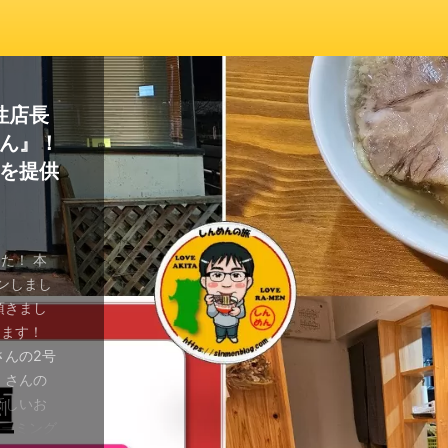
らーめ
性店長
』が復
た『八
さん！
はじ
さんの
麺ほて
上市の
んと麺屋
『新潟
ん』！
んで
杯の
組合
歌山ラ
豚そば
汁 豚
れてい
マちゃ
マる！
を提供
噌らー
！
め！
ます！
クリー
製麺と
すめで
た！
なりまし
なりまし
グ「しんめ
となりまし
となりまし
ていきま
っており
ざいません
秋の季節
さんの予告
の投稿と
た！ 本
となりまし
投稿は、
 秋田市八
稿は、秋
装飾がうま
田市の初
店として
メン屋さ
プンしまし
の更新が
名店（麺
ね！ 本
のらーめ
店をご紹
それまで
とても気
ラーメン
仕事帰り
頂きまし
さんは、
県ラーメ
そんな冷え
』さんの3
スタグラ
 本日は
ram
ラーメン
いおう」
きます！
ります！
コラボラー
！味噌！
のお店だ
、それが
いている
とのさきさ
りの貝出
屋さんの
さんの2号
今回ご紹
紹介致しま
のご紹介
市八橋に
！ 秋田
ということ
んは、 秋
mは、 ＠
キ テッ
』さんの
ンドオープ
 十郎兵衛
て頂いてい
観 八橋
！ 麺屋
。今回はこ
るらーめん
てやさん ら
ogleマ
新しいお
くど
 前回の
ナルドの
とんぼ庵
麺屋はじ
..
ります。
ネーミング
9/30ま
祝1周年の