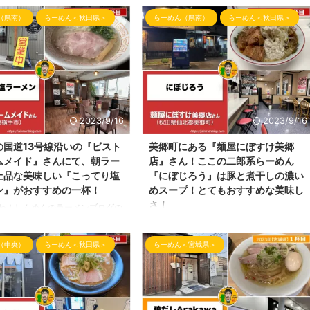
です！ 今回の投稿は、大仙市大
グ📝です！ 本日の投稿は、仙北郡美郷町
（県南）
らーめん＜秋田県＞
らーめん（県南）
らーめん＜秋田県＞
『鴨だし中華そば』を扱っている
にある『麺屋はじめ』さんの限定らーめん
屋さんへ訪問したので、ご紹介さ
情報となります。 （Instagram： ＠
ます！ その鴨だしのらーめんを
hajime8118.akita こちらで最新のお店の
くれるお店はこちら！ 中華そば
情報を取得できます） いきなり限定ラー
んというらーめん屋さんです！
メンの画像を今回は載せちゃいます！ 本
gram： 0502konno こちらで最
日はブログにてこのらーめんをご紹介致し
情報をご覧頂けます。） 中華そ
ます！ 今回も、なんだかんだ閉店間際に
ん ここのお店への訪問は、約1年
訪問しちゃってご迷惑をおかけしちゃいま
2023/9/16
2023/9/16
りで、久々訪問でわくわくしま
した。m(_ _)m 5/20・5/21の限定らーめん
の国道13号線沿いの『ビスト
美郷町にある『麺屋にぼすけ美郷
ーめん屋さんの場所 秋田県大仙市
らーめん屋さんの場所 麺屋はじめさんの
ムメイド』さんにて、朝ラー
店』さん！ここの二郎系らーめん
町にあります中華そば今野さ ...
場所は、美郷町 ...
上品な美味しい『こってり塩
『にぼじろう』は豚と煮干しの濃い
ン』がおすすめの一杯！
めスープ！とてもおすすめな美味し
さ！
わ！しんめんのラーメンブログの
す。 本日は、横手市に朝ラーを
こんばんわ！しんめんのラーメンブログの
たといっても過言でないらーめん
お時間となりました。 昨夜、閉店間際に
（中央）
らーめん＜秋田県＞
らーめん＜宮城県＞
最近とても人気中で、さまざまな
ここ仙北郡美郷町六郷にあるらーめん屋さ
ラマーさんやYouTuberの方々
んへ お邪魔してきましたのでご紹介して
おります！ そのらーめん屋さん
いきます。 今回ご訪問させて頂いたらー
stro Home Made（ビストロホー
めん屋さんは、 ここ『麺屋にぼすけ美郷
」さん です！ ※Instagram
店』さんとなります！ 夜9時まで営業して