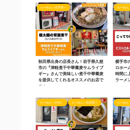
お時間となりました！ 本日は、麺屋 十郎
のお時間
らーめん＜岩手県＞
らーめん
兵衛（めんや じゅろへえ）🍜さんの
曲にある
Instagram⇨ ＠jurohee.satoumasahiro
らーめん
を見ていたら 5/28ゲリラ限定がとても気
せて頂き
になってしまい！朝の農作業の準備をして
提供して
早速お店へ！ 5/28限定つけ麺 海老🦐がと
今野 さ
ても好きなので、海老のスープと聞くと、
（Insta
気になってラーメン屋さんへ向かってしま
新のお店
います！ 佐藤雅浩社長！海老の限定メニ
ば今野さ
2023/9/16
ューありがとうございます！ らーめん屋
ちょいぶ
秋田県出身の店長さん！岩手県久慈
横手市
さんの場所 麺屋十郎兵衛さんがある場所
す！ ら
市の『津軽煮干中華蕎麦サムライブ
ロホー
は、秋田県大 ...
大曲中通
ギー』さんで美味しい煮干中華蕎麦
時間に
を提供してくれるオススメのお店で
ラーメ
す！
こんにち
お時間で
こんばんわ！しんめんのラーメンブログ📝
流行らせ
のお時間です！ 本日の投稿は、5月14日
らーめん（中央）
らーめん＜秋田県＞
らーめん
屋さん 
（日）に岩手県久慈市へ行ってきました！
インスタグ
インスタを始めた頃にここのらーめん屋さ
が訪れて
んを知り、コロナ終息したらと約束して早
とは 「Bi
2年！ 2年越しを経てやっと訪問できた
ムメイド）
「らーめん屋さん」のご紹介をいたしま