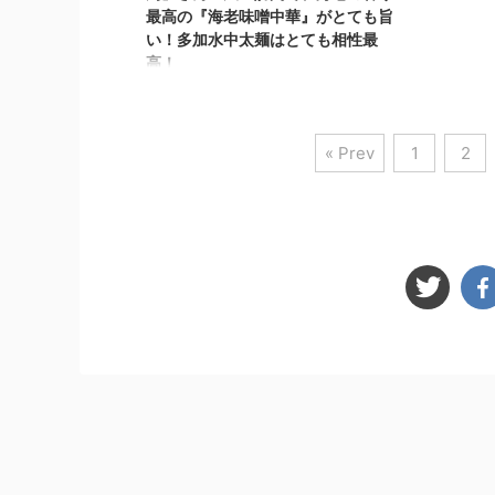
最高の『海老味噌中華』がとても旨
からとな ...
い！多加水中太麺はとても相性最
高！
こんばんわ！しんめんのブログのお時間で
す！ 今回の投稿は、オープン以来、ご無
沙汰していた大仙市長野のあのラーメン屋
« Prev
1
2
さんへ訪問してきました！ ここのお店
は、なかなか訪問タイミングが合わず訪問
できませんでしたm(_ _)m 今回は、お昼の
訪問ではなく、朝ラー時間帯（AM7時〜）
のタイミングで訪問！ 麺屋周さん そのラ
ーメン屋さんとは 麺屋 周（まこと）🍜さ
んです。ここのお店はとても雰囲気が良
く、若い方々が運営しているお店です！
（お店のInstagramにて、最新情報は、こ
ちら→ menya_makoto_2 ...