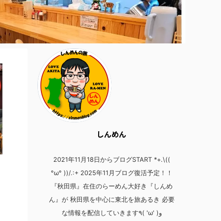
しんめん
2021年11月18日からブログSTART *+.\((
°ω° ))/.:+ 2025年11月ブログ復活予定！！
『秋田県』在住のらーめん大好き『しんめ
ん』が 秋田県を中心に東北を旅あるき 必要
な情報を配信していきます٩( 'ω' )و