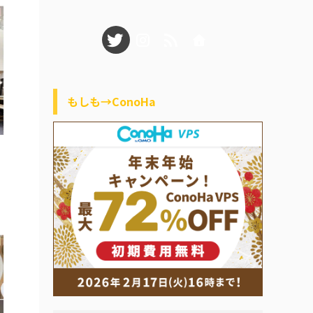
もしも→ConoHa