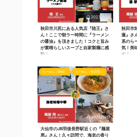
は、＠bi
す。 自宅から片道約200キロ！目的は、
す。最新
『ポケモン公園のイシツブテ公園』へ行く
Insta
ために午前中出発！ やっぱりここへ行く
2023/9/16
ムメイド
目的の途中もらーめん屋さんへ！ 今回ご
秋田市川尻にある人気店『陸王』さ
秋田市
...
紹介するらーめん屋さんは、 津軽煮干中
ん！ここで朝ラー時間に『ラーメン
蓮』さ
華蕎麦サムライブギーさんというらーめん
の醤油』を頂きました！コクと旨み
系のら
屋さんです！ ...
が素晴らしいスープと自家製麺に感
気！美
動！
す！
こんばんわ！しんめんのラーメンブログの
こんにち
お時間です！ 今回、秋田市に用事があっ
お時間と
らーめん（県南）
らーめん＜秋田県＞
たので県南から向かい 朝から朝らーめん
らーめん
を食べられるらーめん屋さんを探しここの
っている健
らーめん屋さんへ！ 秋田市でも人気で朝
ramen
らー！昼らー！共に人気のお店の一つ！
らーめん
今回、ご紹介するらーめん屋さんは秋田市
市で気に
川尻にある「陸王」さん です！ 陸王
でした！
さんの外観 らーめん屋さんの場所 陸王さ
んは秋田
んがある場所は、 MEGA・ドンキホーテ秋
さん です
2023/9/17
田店さんから御休み通りを通り おやすみ
menya
大仙市のJR羽後長野駅近くの『麺屋
通り歯科さんの向かい側のらーめん屋さん
日などは、
周』さん！久々訪問で、海老の香り
になります！ 朝ラーの時間帯は 午前7時
ご覧くださ