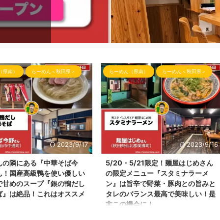
車するスペ
ha ...
さんの場
六郷さん
（県南）
らーめん＜秋田県＞
らーめん（県南）
らーめん＜秋田県＞
2023/9/17
2023/9/16
んの隣にある『中華そば今
5/20・5/21限定！麺屋はじめさん
ん！国産高級鴨を使い優しい
の限定メニュー『スタミナラーメ
で甘めのスープ『銀の鴨だし
ン』は旨辛で野菜・豚肉との旨みと
ば』は絶品！これはオススメ
タレのバランス最高で美味しい！是
非この機会に！
わ！しんめんのラーメンブログ📝
こんにちわ！しんめんの秋田らーめんブロ