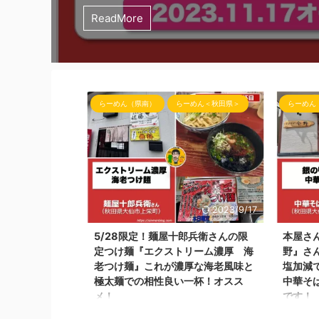
ラーメン屋さんの駐車場は、お店の正面に車を駐
です！ （Instagramのアカウントは、＠ramen.macc
koganeseimenjo_kitakami と ＠
で）で提供されております。 麺屋十郎兵 ...
ラーメン屋さんです！ 麺屋はじめさん 麺屋はじめ
ReadMore
ReadMore
ReadMore
ReadMore
ReadMore
ReadMore
ReadMore
ReadMore
ReadMore
ReadMore
ースがあり ...
koganeseimen_shok ...
所 麺屋はじめさんの近くには、競輪のサテライト
やイオンスーパ ...
らーめん（県南）
らーめん＜秋田県＞
らーめん
2023/9/17
5/28限定！麺屋十郎兵衛さんの限
本屋さ
定つけ麺『エクストリーム濃厚 海
野』さ
老つけ麺』これが濃厚な海老風味と
塩加減
極太麺での相性良い一杯！オスス
中華そ
メ！
です！
こんにちわ！しんめんのラーメンブログの
こんばん