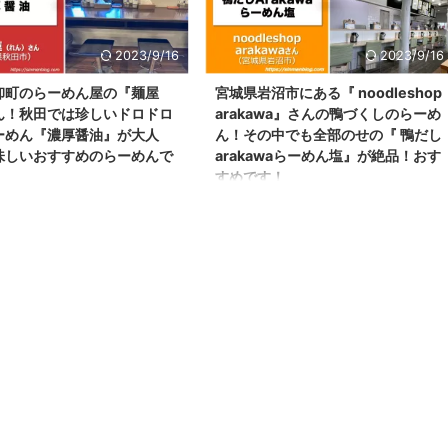
stro_home_made さんとなりま
いるので、仕事終わりの遅い時間などに
情報などは、ラーメン屋さんの
訪問できる為、とても重宝しているらーめ
gramをご覧ください！ ビストロホー
ん屋さんです！ 麺屋にぼすけ美郷店さん
2023/9/16
2023/9/16
さんの外観 ここのお店は、秋田
らーめん屋さんの場所 麺屋にぼすけ美郷
卸町のらーめん屋の『麺屋
宮城県岩沼市にある『 noodleshop
店さんの場所は、大仙市から横手市に向か
ん！秋田では珍しいドロドロ
arakawa』さんの鴨づくしのらーめ
う国道13号線沿いにあります。 近くに
ーめん『濃厚醤油』が大人
ん！その中でも全部のせの『 鴨だし
は、とん太美 ...
味しいおすすめのらーめんで
arakawaらーめん塩』が絶品！おす
すめです！
わ！しんめんのラーメンブログの
こんばんわ！しんめんのブログ📝のお時間
なりました！ 今回、ご紹介する
です！ ゴールデンウイークも終盤に入っ
屋さんは、 秋田市でお世話にな
てきておりますね！ 本日は昨日 『金蛇
太郎さん（Instagram：
水神社』へ参拝するため宮城県岩沼市へ行
mantaro ）から ご紹介して頂いた
ってきました！ 金蛇水神社について
屋さんです！ 自分としても秋田
http://kanahebi.cdx.jp ここへ参拝後、近
なっていたらーめん屋さんの一つ
くのらーめん屋さんを探してたところ！
 今回のご紹介するらーめん屋さ
Google Mapにて大好きな鴨だしらーめん
市卸町にある「麺屋蓮（れん）」
を提供している らーめん屋さんがありま
！ ※Instagramは
したのでご訪問へ！ そのらーめん屋さん
ren_2012 さんとなります。営業
はここ！ 『noodle shop arakawa（ヌード
ラーメン屋さんのInstagramを
ルショップアラカワ）』さんです！ 今回
い！ 麺屋 ...
はこ ...